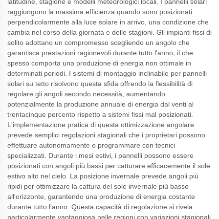
latitudine, stagione e modelli meteorologici locali. I pannelli solari
raggiungono la massima efficienza quando sono posizionati
perpendicolarmente alla luce solare in arrivo, una condizione che
cambia nel corso della giornata e delle stagioni. Gli impianti fissi di
solito adottano un compromesso scegliendo un angolo che
garantisca prestazioni ragionevoli durante tutto l'anno, il che
spesso comporta una produzione di energia non ottimale in
determinati periodi. I sistemi di montaggio inclinabile per pannelli
solari su tetto risolvono questa sfida offrendo la flessibilità di
regolare gli angoli secondo necessità, aumentando
potenzialmente la produzione annuale di energia dal venti al
trentacinque percento rispetto a sistemi fissi mal posizionati.
L'implementazione pratica di questa ottimizzazione angolare
prevede semplici regolazioni stagionali che i proprietari possono
effettuare autonomamente o programmare con tecnici
specializzati. Durante i mesi estivi, i pannelli possono essere
posizionati con angoli più bassi per catturare efficacemente il sole
estivo alto nel cielo. La posizione invernale prevede angoli più
ripidi per ottimizzare la cattura del sole invernale più basso
all'orizzonte, garantendo una produzione di energia costante
durante tutto l'anno. Questa capacità di regolazione si rivela
particolarmente vantaggiosa nelle regioni con variazioni stagionali