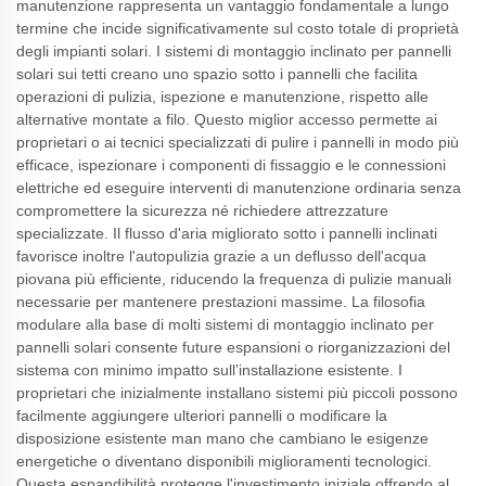
manutenzione rappresenta un vantaggio fondamentale a lungo
termine che incide significativamente sul costo totale di proprietà
degli impianti solari. I sistemi di montaggio inclinato per pannelli
solari sui tetti creano uno spazio sotto i pannelli che facilita
operazioni di pulizia, ispezione e manutenzione, rispetto alle
alternative montate a filo. Questo miglior accesso permette ai
proprietari o ai tecnici specializzati di pulire i pannelli in modo più
efficace, ispezionare i componenti di fissaggio e le connessioni
elettriche ed eseguire interventi di manutenzione ordinaria senza
compromettere la sicurezza né richiedere attrezzature
specializzate. Il flusso d'aria migliorato sotto i pannelli inclinati
favorisce inoltre l'autopulizia grazie a un deflusso dell'acqua
piovana più efficiente, riducendo la frequenza di pulizie manuali
necessarie per mantenere prestazioni massime. La filosofia
modulare alla base di molti sistemi di montaggio inclinato per
pannelli solari consente future espansioni o riorganizzazioni del
sistema con minimo impatto sull’installazione esistente. I
proprietari che inizialmente installano sistemi più piccoli possono
facilmente aggiungere ulteriori pannelli o modificare la
disposizione esistente man mano che cambiano le esigenze
energetiche o diventano disponibili miglioramenti tecnologici.
Questa espandibilità protegge l'investimento iniziale offrendo al