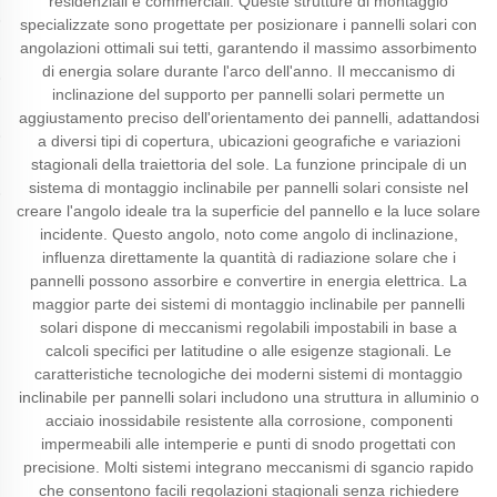
residenziali e commerciali. Queste strutture di montaggio
specializzate sono progettate per posizionare i pannelli solari con
angolazioni ottimali sui tetti, garantendo il massimo assorbimento
di energia solare durante l'arco dell'anno. Il meccanismo di
inclinazione del supporto per pannelli solari permette un
aggiustamento preciso dell'orientamento dei pannelli, adattandosi
a diversi tipi di copertura, ubicazioni geografiche e variazioni
stagionali della traiettoria del sole. La funzione principale di un
sistema di montaggio inclinabile per pannelli solari consiste nel
creare l'angolo ideale tra la superficie del pannello e la luce solare
incidente. Questo angolo, noto come angolo di inclinazione,
influenza direttamente la quantità di radiazione solare che i
pannelli possono assorbire e convertire in energia elettrica. La
maggior parte dei sistemi di montaggio inclinabile per pannelli
solari dispone di meccanismi regolabili impostabili in base a
calcoli specifici per latitudine o alle esigenze stagionali. Le
caratteristiche tecnologiche dei moderni sistemi di montaggio
inclinabile per pannelli solari includono una struttura in alluminio o
acciaio inossidabile resistente alla corrosione, componenti
impermeabili alle intemperie e punti di snodo progettati con
precisione. Molti sistemi integrano meccanismi di sgancio rapido
che consentono facili regolazioni stagionali senza richiedere