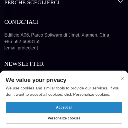
PERCHÉ SCEGLIERCI
CONTATTACI
Edificio A06, Parco Software di Jimei, Xiamen, Cina
+86-592-6683155
[email protected]
NEWSLETTER
We value your privacy
ISCRIVITI
We use cookies and similar tools to provide our services. If you
don't want to accept all cookies, click Personalize cookies.
COPYRIGHT © 2024-2025 FUJIAN SUPER
SOLAR ENERGY TECHNOLOGY CO., LTD.
Accept all
TUTTI I DIRITTI RISERVATI
Personalize cookies
HOMEPAGE
PRODOTTI
E-MAIL
TEL