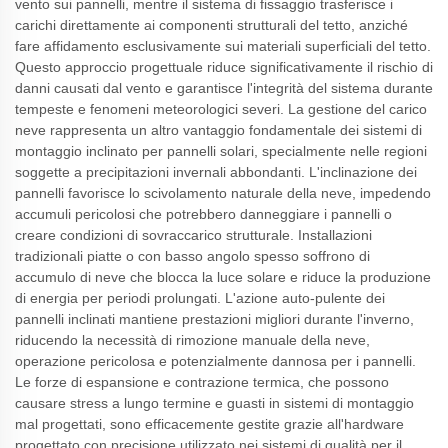
vento sui pannelli, mentre il sistema di fissaggio trasferisce i
carichi direttamente ai componenti strutturali del tetto, anziché
fare affidamento esclusivamente sui materiali superficiali del tetto.
Questo approccio progettuale riduce significativamente il rischio di
danni causati dal vento e garantisce l'integrità del sistema durante
tempeste e fenomeni meteorologici severi. La gestione del carico
neve rappresenta un altro vantaggio fondamentale dei sistemi di
montaggio inclinato per pannelli solari, specialmente nelle regioni
soggette a precipitazioni invernali abbondanti. L'inclinazione dei
pannelli favorisce lo scivolamento naturale della neve, impedendo
accumuli pericolosi che potrebbero danneggiare i pannelli o
creare condizioni di sovraccarico strutturale. Installazioni
tradizionali piatte o con basso angolo spesso soffrono di
accumulo di neve che blocca la luce solare e riduce la produzione
di energia per periodi prolungati. L'azione auto-pulente dei
pannelli inclinati mantiene prestazioni migliori durante l'inverno,
riducendo la necessità di rimozione manuale della neve,
operazione pericolosa e potenzialmente dannosa per i pannelli.
Le forze di espansione e contrazione termica, che possono
causare stress a lungo termine e guasti in sistemi di montaggio
mal progettati, sono efficacemente gestite grazie all'hardware
progettato con precisione utilizzato nei sistemi di qualità per il