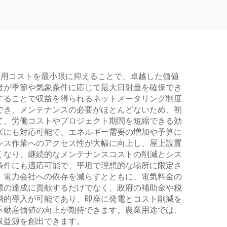
な運用コストを最小限に抑えることで、卓越した価値
者が季節や気象条件に応じて最大日射量を確保でき
することで収益を得られるネットメータリング制度
でき、メンテナンスの必要がほとんどないため、初
て、労働コストやプロジェクト期間を短縮できる効
ズにも対応可能で、エネルギー需要の増加や予算に
ンス作業へのアクセス性が大幅に向上し、屋上設置
くなり、継続的なメンテナンスコストの削減とシス
条件にも適応可能で、平坦で理想的な場所に限定さ
、電力会社への依存を減らすとともに、電気料金の
標の達成に貢献するだけでなく、政府の補助金や税
階的導入が可能であり、即座に発電とコスト削減を
不動産価値の向上が期待できます。農業用途では、
収益源を創出できます。