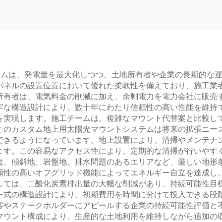
 システムは、発電量を最大化しつつ、土地所有者や企業の長期的
パネルの設置位置において優れた柔軟性を備えており、施工業
所有者は、電気料金の削減に加え、余剰電力を電力会社に販売
牢な構造設計により、数十年にわたり信頼性の高い性能を維持
を実現します。施工チームは、複雑なマウント代替案と比較し
このカスタム地上用太陽光マウントシステムは将来の拡張ニー
できるようになっています。地上設置により、清掃やメンテナ
ます。この容易なアクセス性により、定期的な清掃が行いやす
は、傾斜地、岩盤地、排水問題のあるエリアなど、厳しい地形
頼性の高いオフグリッド機能によってエネルギー自立を達成し
しては、二酸化炭素排出量の大幅な削減があり、持続可能性目
ー式の構造設計により、初期費用を時間に分けて投入できる段
客やステークホルダーにアピールする企業の持続可能性評価と
マウント構成により、生産的な土地利用を維持しながら追加の