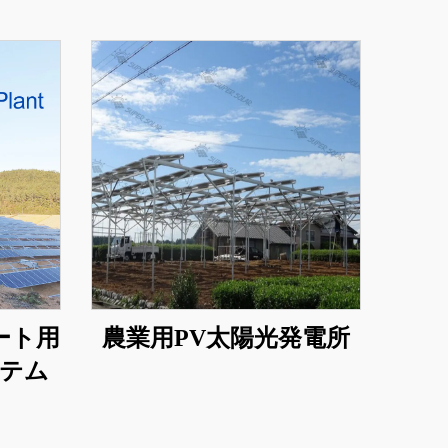
ート用
農業用PV太陽光発電所
テム