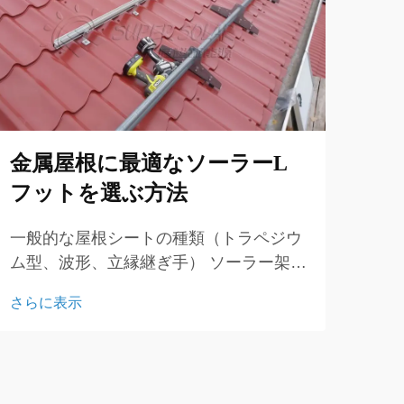
な
の
ラ
か
金属屋根に最適なソーラーL
フットを選ぶ方法
他の
ざま
一般的な屋根シートの種類（トラペジウ
る際
ム型、波形、立縁継ぎ手） ソーラー架台
さら
際、
システムを金属屋根に設置する計画を立
です
さらに表示
てる際は、屋根シートの形状を理解する
れな
ことが不可欠です。トラペジウム型、波
め、
形、立縁継ぎ手の屋根はそれぞれ独自の
設計を持っています。