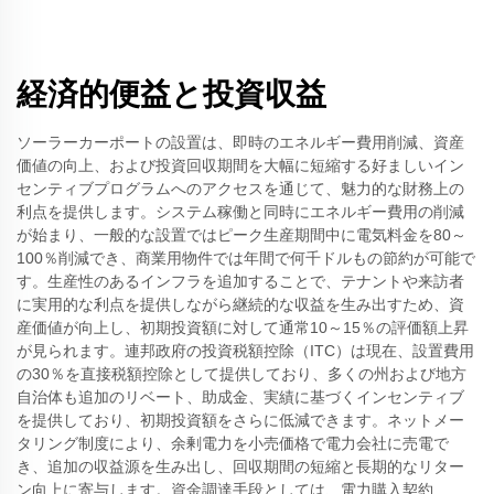
経済的便益と投資収益
ソーラーカーポートの設置は、即時のエネルギー費用削減、資産
価値の向上、および投資回収期間を大幅に短縮する好ましいイン
センティブプログラムへのアクセスを通じて、魅力的な財務上の
利点を提供します。システム稼働と同時にエネルギー費用の削減
が始まり、一般的な設置ではピーク生産期間中に電気料金を80～
100％削減でき、商業用物件では年間で何千ドルもの節約が可能で
す。生産性のあるインフラを追加することで、テナントや来訪者
に実用的な利点を提供しながら継続的な収益を生み出すため、資
産価値が向上し、初期投資額に対して通常10～15％の評価額上昇
が見られます。連邦政府の投資税額控除（ITC）は現在、設置費用
の30％を直接税額控除として提供しており、多くの州および地方
自治体も追加のリベート、助成金、実績に基づくインセンティブ
を提供しており、初期投資額をさらに低減できます。ネットメー
タリング制度により、余剰電力を小売価格で電力会社に売電で
き、追加の収益源を生み出し、回収期間の短縮と長期的なリター
ン向上に寄与します。資金調達手段としては、電力購入契約