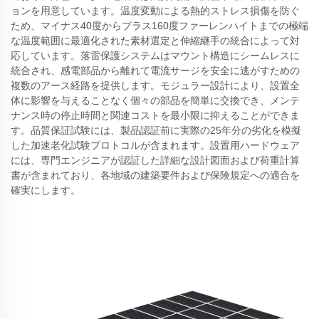
ョンを用意しています。温度変動による熱的ストレス損傷を防ぐ
ため、マイナス40度からプラス160度ファーレンハイトまでの極端
な温度範囲に最適化された素材選定と伸縮継手の統合によって対
応しています。落雷保護システムはマウント構造にシームレスに
統合され、感電部品から離れて電流サージを安全に逃がすための
複数のアース経路を提供します。モジュラー設計により、設置全
体に影響を与えることなく個々の部品を簡単に交換でき、メンテ
ナンス時の停止時間と関連コストを最小限に抑えることができま
す。品質保証試験には、製品認証前に実際の25年分の劣化を模擬
した加速老化試験プロトコルが含まれます。設置用ハードウェア
には、専門エンジニアが認証した詳細な設計図面および荷重計算
書が含まれており、各地域の建築要件および保険規定への適合を
確実にします。