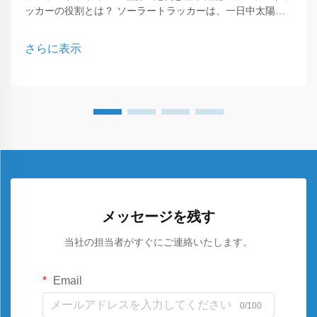
ッカーの役割とは？ ソーラートラッカーは、一日中太陽の
方へ向けることで太陽光パネルの性能を最適化するために不
可欠な高度な装置です。その主な目的は、最大限の日射を受
さらに表示
けることで発電量を向上させることにあります...
メッセージを残す
当社の担当者がすぐにご連絡いたします。
Email
0/100