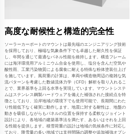
高度な耐候性と構造的完全性
ソーラーカーポートのマウントは最先端のエンジニアリング技術
を採用しており、極端な気象条件下でも卓越した耐久性を保証
し、年間を通じて最適なパネル性能を維持します。構造フレーム
には海洋環境用アルミニウム合金を使用し、塩分を含んだ空気や
酸性雨、工業汚染物質による腐食に耐える特殊な粉体塗装仕上げ
を施しています。風荷重の計算は、車両や構造物周辺の複雑な気
流パターンを考慮した数値流体力学（CFD）解析を取り入れるこ
とで、業界基準を上回る水準を実現しています。マウントシステ
ムはステンレス鋼製ハードウェアを備えた補強された接続点を特
徴としており、沿岸地域の環境下でも使用可能で、長期間にわた
り性能低下なく確実に動作します。地震に対する耐性は、地盤の
動きを吸収しながらもパネルの位置を保持する柔軟なジョイント
設計により、各地域の建築基準法を満たす、あるいはそれを上回
る性能を提供します。積雪荷重の設計は地域の気候条件に対応し
ており、降雪量の多い地域では支持間隔の調整や追加補強オプシ