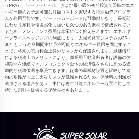
（PPA）、ソーラーリース、および最小限の初期投資で即時のエネ
ルギー節約と予測可能な月額コストを実現する特別融資プログラ
ムが利用可能です。ソーラーカーポートは可動部がなく、長期間
にわたり摩耗や環境劣化に強い耐久性のある素材で構成されてい
るため、メンテナンス費用は非常に低く抑えられます。エネルギ
ープライスヘッジングの利点により、太陽光発電システムの25～
30年という寿命期間中に予測可能なエネルギー費用を固定するこ
とで、将来の電力料金上昇のリスクから保護されます。減価償却
による税務上のメリットにより、商業用不動産所有者は設備の償
却期間を短縮でき、プロジェクト全体の経済性をさらに高める追
加的な税務優遇を享受できます。従来の屋根材設置と比較して建
物の耐性が向上し火災リスクが低減されるため、保険料の削減が
適用される場合があり、中には再生可能エネルギー設置に対して
特別な割引を提供する保険会社もあります。