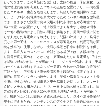
とができます。この革新的な設計は、太陽の軌道、季節変化、現
地の地理的要因を考慮したパネルの正確な配置により、年間を通
じたエネルギー生産を最適化します。調整可能な傾斜機構によ
り、ピーク時の発電効率を最大化するためにパネル角度を微調整
でき、さまざまな設置方向や現場の制約条件にも対応可能です。
高い位置への設置により、地上設置でよく発生する建物や樹木、
その他の構造物による日陰の問題が解消され、周囲の環境に関わ
らず安定した発電出力を維持します。間隔の計算により、発電密
度と車両の通過スペースのバランスが最適化され、利用可能な面
積を効率的に使用しながら、快適な移動と駐車の利便性を確保し
ます。垂直方向のスペースに余裕がある場所では、多段構成によ
り発電密度を高めることができ、床面積あたりの発電量を2倍また
は3倍に増加させることが可能です。モジュラー設計により、予算
のサイクルや増加するエネルギー需要に合わせた段階的な設置が
可能となり、所有者は太陽光発電容量を段階的に拡張できます。
既存の電気インフラへの統合により、配管や溝掘りのコストを最
小限に抑えながら、規制準拠と安全基準を維持します。スマート
追尾システムを組み込むことで、一日中太陽の動きに追従し、固
定式設置と比較して最大30％発電量を増加させることが可能で
す。戦略的なパネル間隔と通路の統合により、点検や清掃作業が
安全に行えるため、メンテナンスのアクセス性も最適に保たれま