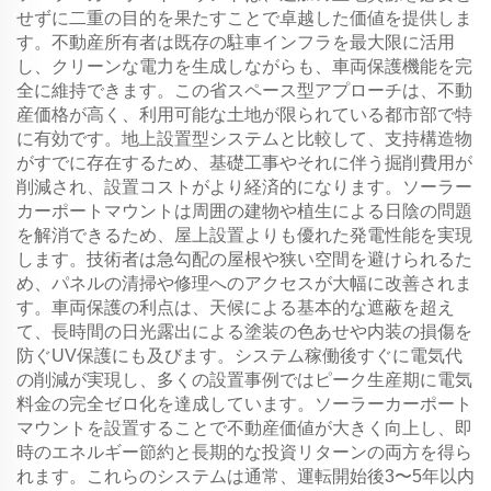
せずに二重の目的を果たすことで卓越した価値を提供しま
す。不動産所有者は既存の駐車インフラを最大限に活用
し、クリーンな電力を生成しながらも、車両保護機能を完
全に維持できます。この省スペース型アプローチは、不動
産価格が高く、利用可能な土地が限られている都市部で特
に有効です。地上設置型システムと比較して、支持構造物
がすでに存在するため、基礎工事やそれに伴う掘削費用が
削減され、設置コストがより経済的になります。ソーラー
カーポートマウントは周囲の建物や植生による日陰の問題
を解消できるため、屋上設置よりも優れた発電性能を実現
します。技術者は急勾配の屋根や狭い空間を避けられるた
め、パネルの清掃や修理へのアクセスが大幅に改善されま
す。車両保護の利点は、天候による基本的な遮蔽を超え
て、長時間の日光露出による塗装の色あせや内装の損傷を
防ぐUV保護にも及びます。システム稼働後すぐに電気代
の削減が実現し、多くの設置事例ではピーク生産期に電気
料金の完全ゼロ化を達成しています。ソーラーカーポート
マウントを設置することで不動産価値が大きく向上し、即
時のエネルギー節約と長期的な投資リターンの両方を得ら
れます。これらのシステムは通常、運転開始後3〜5年以内