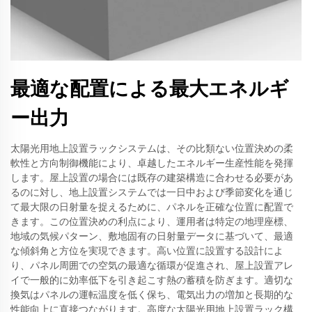
最適な配置による最大エネルギ
ー出力
太陽光用地上設置ラックシステムは、その比類ない位置決めの柔
軟性と方向制御機能により、卓越したエネルギー生産性能を発揮
します。屋上設置の場合には既存の建築構造に合わせる必要があ
るのに対し、地上設置システムでは一日中および季節変化を通じ
て最大限の日射量を捉えるために、パネルを正確な位置に配置で
きます。この位置決めの利点により、運用者は特定の地理座標、
地域の気候パターン、敷地固有の日射量データに基づいて、最適
な傾斜角と方位を実現できます。高い位置に設置する設計によ
り、パネル周囲での空気の最適な循環が促進され、屋上設置アレ
イで一般的に効率低下を引き起こす熱の蓄積を防ぎます。適切な
換気はパネルの運転温度を低く保ち、電気出力の増加と長期的な
性能向上に直接つながります。高度な太陽光用地上設置ラック構