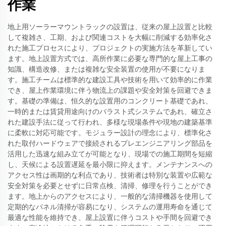
作業
地上用ソーラーマウントラックの設置は、従来の屋上設置と比較
して複雑さ、工期、および関連コストを大幅に削減する効率化さ
れた施工プロセスにより、プロジェクトの実施方法を革新してい
ます。地上設置方式では、高所作業に必要な専門的な屋上工事の
知識、構造改修、または複雑な安全装置の使用が不要になりま
す。施工チームは標準的な建設工具や技術を用いて効率的に作業
でき、屋上作業環境に伴う物流上の課題や安全対策を回避できま
す。基礎の準備は、恒久的な設置用のコンクリート基礎であれ、
一時的または賃貸用途向けのバラスト式システムであれ、確立さ
れた建設手法に従って行われ、多様な現場条件や現地の建築基準
に柔軟に対応可能です。モジュラー設計の理念により、標準化さ
れた取付ハードウェアで接続されるプレエンジニアリング部品を
活用した迅速な組み立てが可能となり、現場での施工期間を短縮
し、天候による設置遅延を最小限に抑えます。メンテナンスへの
アクセス性は画期的な利点であり、技術者は特別な装置や広範な
安全対策を必要とせずに日常点検、清掃、修理を行うことができ
ます。地上からのアクセスにより、一般的な清掃機器を使用して
定期的なパネル清掃が容易になり、システムの運用寿命を通じて
最適な性能を維持でき、屋上設置に伴うコストや手間を回避でき