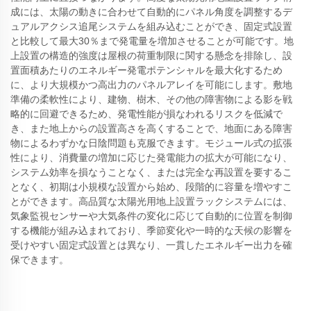
成には、太陽の動きに合わせて自動的にパネル角度を調整するデ
ュアルアクシス追尾システムを組み込むことができ、固定式設置
と比較して最大30％まで発電量を増加させることが可能です。地
上設置の構造的強度は屋根の荷重制限に関する懸念を排除し、設
置面積あたりのエネルギー発電ポテンシャルを最大化するため
に、より大規模かつ高出力のパネルアレイを可能にします。敷地
準備の柔軟性により、建物、樹木、その他の障害物による影を戦
略的に回避できるため、発電性能が損なわれるリスクを低減で
き、また地上からの設置高さを高くすることで、地面にある障害
物によるわずかな日陰問題も克服できます。モジュール式の拡張
性により、消費量の増加に応じた発電能力の拡大が可能になり、
システム効率を損なうことなく、または完全な再設置を要するこ
となく、初期は小規模な設置から始め、段階的に容量を増やすこ
とができます。高品質な太陽光用地上設置ラックシステムには、
気象監視センサーや大気条件の変化に応じて自動的に位置を制御
する機能が組み込まれており、季節変化や一時的な天候の影響を
受けやすい固定式設置とは異なり、一貫したエネルギー出力を確
保できます。