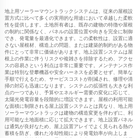
地上用ソーラーマウントラックシステムは、従来の屋根設
置方式に比べて多くの実用的な用途において卓越した柔軟
性を提供します。土地所有者は、既存の建物の特徴や屋根
の制約に関係なく、パネルの設置位置や向きを完全に制御
でき、発電量を最適化できます。この柔軟性は、設置に適
さない屋根材、構造上の問題、または建築的制約がある物
件にとって非常に価値があります。地上設置システムは屋
根上の作業に伴うリスクや複雑さを排除するため、アクセ
スの容易さという利点は非常に重要です。メンテナンス作
業は特別な登攀機器や安全ハーネスを必要とせず、簡単な
手順で行えるため、サービスコストが削減され、修理や清
掃の対応も迅速になります。システムの拡張性も大きな利
点の一つであり、予算やエネルギー需要の変化に応じて、
太陽光発電容量を段階的に増設できます。屋根の利用可能
な面積に制限される屋上設置システムとは異なり、地上用
ソーラーマウントラックは建物の構造変更を伴わずに、利
用可能な土地面積に応じて拡大できます。地上設置パネル
は通気が良好なため、屋上設置アレイでよく見られる熱の
蓄積を防ぎ、優れた冷却性能により発電効率が向上しま