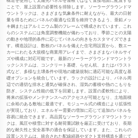
構造を使用して太陽光パネルを屋根ではなく直接地面に配置する
ことで、屋上設置の必要性を排除します。ソーラーグラウンドマ
ウントラックは、さまざまな気象条件に耐えながら、最大の日射
量を得るためにパネルの最適な位置を維持できるよう、亜鉛メッ
キ鋼またはアルミニウム製のフレームで構成されています。これ
らのシステムには角度調整機能が備わっており、季節ごとの太陽
の動きや地理的条件に応じてパネルの向きをカスタマイズできま
す。構造設計は、数枚のパネルを備えた住宅用設置から、数エー
カーにわたる大規模な商業用アレイまで、さまざまなパネルサイ
ズや構成に対応可能です。最新のソーラーグラウンドマウントラ
ックシステムは、コンクリート基礎、らせん杭、またはバラスト
式など、多様な土壌条件や現地の建築規制に適応可能な高度な基
礎オプションを統合しています。ラックの設計により、パネル周
辺での適切な排水と通気が確保され、湿気の蓄積や熱のこもりを
防ぎ、システム性能の低下を回避します。設置の柔軟性により、
将来の拡張やメンテナンスへのアクセスが可能となり、土地面積
に余裕のある敷地に最適です。モジュール式の構造により拡張性
が実現しており、エネルギー需要の増加に応じて追加のパネルを
容易に統合できます。高品質なソーラーグラウンドマウントラッ
クは、風圧や積雪に対する耐荷重試験を厳正に受けており、長期
的な耐久性と安全基準の適合を保証しています。また、これらの
設置システムは、統合された配線経路やダクト支持構造を通じて