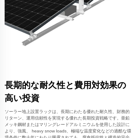
長期的な耐久性と費用対効果の
高い投資
ソーラー地上設置ラックは、長期にわたる優れた耐久性、財務的
リターン、運用信頼性を実現する優れた長期投資戦略です。亜鉛
メッキ鋼材またはマリングレードアルミニウムを使用した設計に
より、強風、 heavy snow loads、極端な温度変化などの過酷な環
境条件に数十年にわたり曝露されても、腐食抵抗性と構造的完全