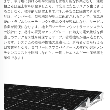
ます。寒冷地における冬季の除雪も管理可能な作業となり、運用
担当者は屋上材を損傷させたり、作業員に安全リスクを生じさせ
ることなく、標準的な除雪工具でパネルを安全に除去できます。
配線、インバータ、監視機器が地上に配置されることで、電気系
統のトラブルシューティングや部品交換が容易になり、サービス
作業が簡便になります。地上用ソーラーマウントラックシステム
の設計には、将来の変更やアップグレードに備えて電気接続を保
護しつつアクセス性を確保するケーブル管理機能が組み込まれて
います。システムの監視や性能の最適化は、所有者が自ら行える
日常業務となり、専門サービスプロバイダーへの依存や関連メン
テナンスコストを削減しながら、一貫したエネルギー生産効率を
確保できます。