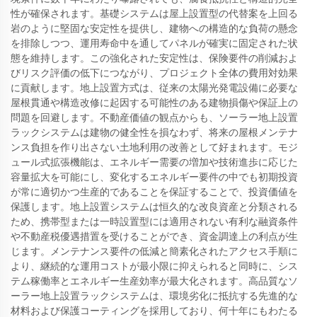
性が確保されます。基礎システムは屋上設置型の代替案を上回る
岩のように堅固な安定性を提供し、建物への構造的な負荷の懸念
を排除しつつ、運用寿命中を通してパネルが確実に固定された状
態を維持します。この強化された安定性は、保険要件の削減およ
びリスク評価の低下につながり、プロジェクト全体の費用対効果
に貢献します。地上設置方式は、従来の太陽光発電設備に必要な
屋根貫通や構造改修に起因する可能性のある建物損傷や保証上の
問題を回避します。不動産価値の観点からも、ソーラー地上設置
ラックシステムは建物の健全性を損なわず、将来の屋根メンテナ
ンス負担を作り出さない土地利用の改善として好まれます。モジ
ュール式拡張機能は、エネルギー需要の増加や技術進歩に応じた
容量拡大を可能にし、変化するエネルギー要件の中でも初期投資
が常に適切かつ生産的であることを保証することで、投資価値を
保護します。地上設置システムは恒久的な改良資産と分類される
ため、携帯型または一時設置型には適用されない有利な融資条件
や不動産税優遇措置を受けることができ、資金調達上の利点が生
じます。メンテナンス要件の低減と簡素化されたアクセス手順に
より、継続的な運用コストが最小限に抑えられると同時に、シス
テム稼働率とエネルギー生産効率が最大化されます。高品質なソ
ーラー地上設置ラックシステムは、環境劣化に抵抗する先進的な
材料および保護コーティングを採用しており、何十年にもわたる