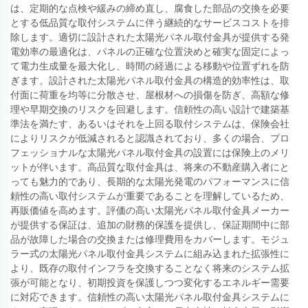
は、定期的な点検や緩みの締め直し、腐食した部品の交換を必要
とする低品質な取付システムに伴う継続的なサービスコストを排
除します。適切に設計された太陽光パネル取付金具が提供する発
電効率の最適化は、パネルの正確な位置決めと確実な固定によっ
て電力生成量を最大化し、時間の経過による移動や位置ずれを防
ぎます。設計された太陽光パネル取付金具の構造的効率性は、取
付面に荷重を均等に分散させ、屋根材への損傷を防ぎ、高額な修
理や早期交換のリスクを回避します。信頼性の高い設計で建築基
準法を満たす、あるいはそれを上回る取付システムは、保険会社
によりリスクが低減されると認識されており、多くの場合、プロ
フェッショナルな太陽光パネル取付金具の設置には保険上のメリ
ットが伴います。高品質な取付金具は、将来の不動産購入者にと
っても魅力的であり、長期的な太陽光発電のパフォーマンスに信
頼性の高い取付システムが重要であることを理解しているため、
再販価値を高めます。評価の高い太陽光パネル取付金具メーカー
が提供する保証は、追加の財務的保護を提供し、保証期間中に部
品が故障した場合の交換または修理費用をカバーします。モジュ
ラー式の太陽光パネル取付金具システムに組み込まれた拡張性に
より、既存の取付インフラを交換することなく将来のシステム拡
張が可能となり、初期投資を保護しつつ変化するエネルギー需要
に対応できます。信頼性の高い太陽光パネル取付金具システムに