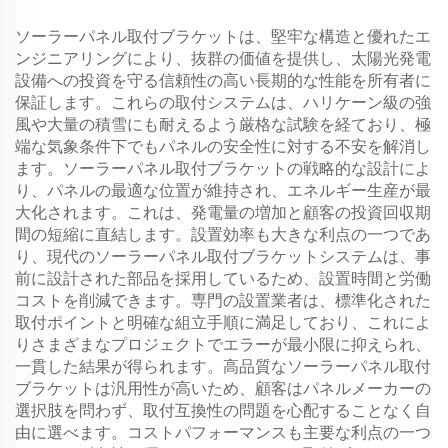
ソーラーパネル取付ブラケットは、堅牢な構造と優れたエ
ンジニアリングにより、抜群の価値を提供し、太陽光発電
設備への投資を守る信頼性の高い長期的な性能を所有者に
保証します。これらの取付システムは、ハリケーン級の強
風や大量の積雪にも耐えるよう厳格な試験を経ており、極
端な気象条件下でもパネルの安全性に対する不安を解消し
ます。ソーラーパネル取付ブラケットの戦略的な設計によ
り、パネルの最適な位置が維持され、エネルギー生産が最
大化されます。これは、発電量の増加と顧客の投資回収期
間の短縮に直結します。設置効率も大きな利点の一つであ
り、現代のソーラーパネル取付ブラケットシステムは、事
前に設計された部品を採用しているため、設置時間と労働
コストを削減できます。専門の設置業者は、標準化された
取付ポイントと明確な組立手順に満足しており、これによ
りさまざまなプロジェクトでエラーが最小限に抑えられ、
一貫した結果が得られます。高品質なソーラーパネル取付
ブラケットは汎用性が高いため、顧客はパネルメーカーの
選択肢を問わず、取付互換性の問題を心配することなく自
由に選べます。コストパフォーマンスも主要な利点の一つ