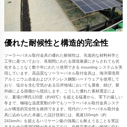
優れた耐候性と構造的完全性
ソーラーパネル取付金具の優れた耐候性は、先進的な材料科学と
工学に基づいており、長期間にわたる環境暴露にさらされても劣
化することなく数十年にわたり使用できる mounting システムを実
現しています。高品質なソーラーパネル取付金具は、海洋環境用
アルミニウム合金およびステンレス鋼製ハードウェアを使用して
おり、塩分を含む空気がある沿岸地域においても腐食、錆び、紫
外線による損傷から抵抗します。こうした優れた素材選定によ
り、夏場の華氏120度（約49℃）を超える猛暑から、零下の厳しい
冬まで、極端な温度変動の中でもソーラーパネル取付金具システ
ムが構造的完全性を維持できます。現代のソーラーパネル取付金
具に込められた卓越した設計技術には、風速150mph（約
241km/h）を超えるハリケーン級の強風にも耐えうることを実証
するための風洞試験が含まれており、自然災害の多い地域に住む