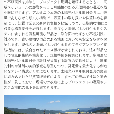
の不確実性を排除し、プロジェクト期間を短縮するとともに、完
成スケジュールに影響を与える可能性のある天候関連の遅延を最
小限に抑えます。アルミニウム製の太陽光パネル取付金具は、軽
量でありながら頑丈な構造で、設置中の取り扱いや位置決めを容
易にし、設置作業員の身体的負担を軽減しつつ、長期的な性能に
必要な構造要件を維持します。高度な太陽光パネル取付金具シス
テムに含まれる調整可能な部品は、取付面のわずかな不規則性に
対応でき、古い建物や凹凸のある地形においても安全な取付を保
証します。現代の太陽光パネル取付金具のプラグアンドプレイ接
続機能には、統合されたアース機構が含まれており、追加部品な
しで電気的接続を簡素化し、規格準拠を確実にします。多用途な
太陽光パネル取付金具設計が提供する設置の柔軟性により、建築
的制約や近隣の美的景観を尊重しつつ、発電量を最大化する創造
的なアレイ構成が可能になります。太陽光パネル取付金具の製造
に組み込まれた品質管理措置により、すべての部品で寸法と適合
性が一貫しており、現場での改造によるプロジェクトの遅延やシ
ステム性能の低下を回避できます。