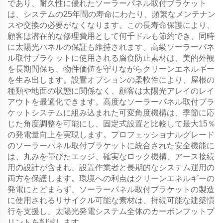
であり、耐久性に優れたソーラーパネル取付ブラケット
は、システムの25年間の寿命にわたり、頻繁なメンテナン
スや交換の必要がなくなります。この長寿命保護により、
顧客は潜在的な修理費用として何千ドルも節約でき、同時
に太陽光パネルの保証も維持されます。高級ソーラーパネ
ル取付ブラケットに使用される腐食防止素材は、美的外観
を長期間保ち、物件価値を守りながらクリーンエネルギー
を生み出します。設置オプションの柔軟性により、屋根の
種類や地面の状態に関係なく、顧客は太陽光アレイのレイ
アウトを最適化できます。高度なソーラーパネル取付ブラ
ケットシステムに組み込まれた可変角度機構は、季節に応
じた角度調整を可能にし、固定式設置と比較して最大15％
の発電量向上を実現します。プロフェッショナルグレード
のソーラーパネル取付ブラケットに統合された安全機能に
は、丸みを帯びたエッジ、確実なロック機構、アース接続
用の設計が含まれ、設置作業者と長期的なシステム運用の
両方を保護します。環境への利点はクリーンエネルギーの
発電にとどまらず、ソーラーパネル取付ブラケットの製造
に使用されるリサイクル可能な素材は、持続可能な建築慣
行を支援し、太陽光発電システム全体のカーボンフットプ
リントを削減します。