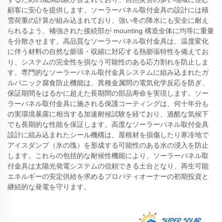
顧客に安心を提供します。ソーラーパネル取付金具の設計には積
雪荷重の計算が組み込まれており、強い冬の降水にも安全に耐え
られるよう、補強された接続部が mounting 構造全体に均等に重量
を分散させます。高品質なソーラーパネル取付金具は、温度変化
に伴う材料の自然な膨張・収縮に対応する熱膨張特性を備えてお
り、システムの完全性を損なう可能性のある応力割れを防止しま
す。専門的なソーラーパネル取付金具システムに組み込まれたガ
ルバニック腐食防止機能は、異種金属間の電気化学反応を防ぎ、
保証期間をはるかに超えた長期間の部品寿命を実現します。ソー
ラーパネル取付金具に施される保護コーティングは、何十年分も
の実環境暴露に相当する加速耐候試験を経ており、過酷な気候下
でも長期的な性能を保証します。高度なソーラーパネル取付金具
設計に組み込まれたシール機構は、屋根材を損傷したり寒冷地で
アイスダンプ（氷の塊）を形成する可能性のある水の浸入を防止
します。これらの包括的な耐候性機能により、ソーラーパネル取
付金具は太陽光発電システムの信頼できる土台となり、再生可能
エネルギーの安定供給を求めるプロパティオーナーの初期投資と
継続的な発電を守ります。