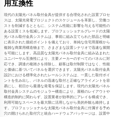
用互換性
現代の太陽光パネル取付金具が提供する合理化された設置プロセ
スは、太陽光発電プロジェクトのスケジュールを革新し、労働コ
ストを削減するとともに、システム性能に影響を与える可能性の
ある設置ミスを低減します。プロフェッショナルグレードの太陽
光パネル取付金具システムは、事前に組み立てられた部品と明確
に表示された接続ポイントを備えており、単純な住宅用屋根から
複雑な商業用構造物まで、さまざまな設置シナリオで迅速な展開
を可能にします。高品質な太陽光パネル取付金具に組み込まれた
ユニバーサル互換性により、主要メーカーのすべてのパネルに対
応でき、調達の複雑さを排除し、顧客は取付制限ではなく、性能
と価値に基づいてパネルを選択できます。太陽光パネル取付金具
設計における標準化されたレールシステムは、一貫した取付ポイ
ントを生み出し、パネルの迅速な取付と正確なアライメントを容
易にし、初日から最適な発電を保証します。現代の太陽光パネル
取付金具システムのモジュラー構造により、屋根のレイアウトや
構造的制約に関わらず、設置業者が効率的にアレイを構成でき、
利用可能なスペースを最大限に活用しながら美的外観も維持しま
す。プロフェッショナルな太陽光パネル取付金具に付属する予め
穴の開けられた取付穴と統合ハードウェアパッケージは、設置中