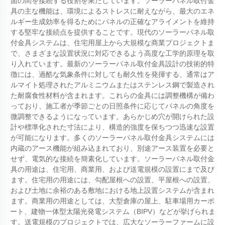
面の間を接続する役割を果たしています。ソーラーパネル取付金
具の主な機能は、環境によるストレスに耐えながら、最大のエネ
ルギー生成効率を得るためにパネルの正確なアライメントを維持
する堅牢な接続点を提供することです。現代のソーラーパネル取
付金具システムは、住宅用屋上から大規模な商業プロジェクトま
で、さまざまな設置状況に対応できるよう高度な工学的原理を取
り入れています。最新のソーラーパネル取付金具設計の技術的特
徴には、過酷な気象条件に対しても耐久性を発揮する、通常はア
ルマイト処理されたアルミニウムまたはステンレス鋼で製造され
た耐腐食性材料が含まれます。これらの金具には調整機構が備わ
っており、施工者が季節ごとの日照条件に応じてパネルの角度を
微調整できるようになっています。あらかじめ穴が開けられた設
計や標準化された寸法により、構造的強度を保ちつつ迅速な設置
が可能になります。多くのソーラーパネル取付金具システムには
内蔵のアース機能が組み込まれており、別途アース装置を必要と
せず、電気的な接続を簡素化しています。ソーラーパネル取付金
具の用途は、住宅用、商業用、および送電規模の設置にまで及び
ます。住宅用の用途には、勾配屋根への設置、平屋根への設置、
および土地に余裕のある敷地における地上設置システムが含まれ
ます。商業用の用途としては、大型倉庫の屋上、駐車場用カーポ
ート、建物一体型太陽光発電システム（BIPV）などが挙げられま
す。送電規模のプロジェクトでは、広大なソーラーファームに設