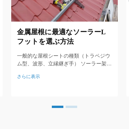
金属屋根に最適なソーラーL
フットを選ぶ方法
一般的な屋根シートの種類（トラペジウ
ム型、波形、立縁継ぎ手） ソーラー架台
システムを金属屋根に設置する計画を立
さらに表示
てる際は、屋根シートの形状を理解する
ことが不可欠です。トラペジウム型、波
形、立縁継ぎ手の屋根はそれぞれ独自の
設計を持っています。