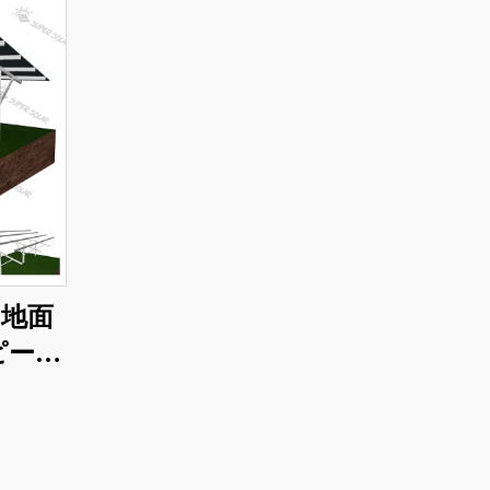
地面
ピール
ョン