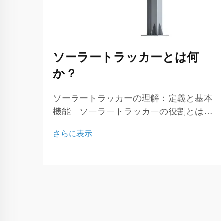
ソーラートラッカーとは何
か？
ソーラートラッカーの理解：定義と基本
機能 ソーラートラッカーの役割とは？
ソーラートラッカーは、一日中太陽の方
さらに表示
へ向けることで太陽光パネルの性能を最
適化するために不可欠な高度な装置で
す。その主な目的は、最大限の日射を受
けることで発電量を向上させることにあ
ります...