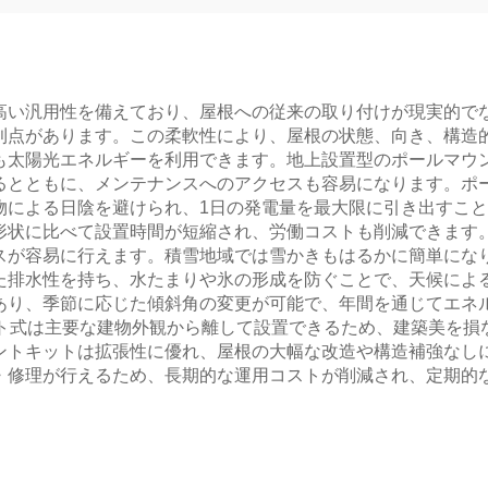
高い汎用性を備えており、屋根への従来の取り付けが現実的で
利点があります。この柔軟性により、屋根の状態、向き、構造
も太陽光エネルギーを利用できます。地上設置型のポールマウ
るとともに、メンテナンスへのアクセスも容易になります。ポ
物による日陰を避けられ、1日の発電量を最大限に引き出すこ
形状に比べて設置時間が短縮され、労働コストも削減できます
スが容易に行えます。積雪地域では雪かきもはるかに簡単にな
た排水性を持ち、水たまりや氷の形成を防ぐことで、天候によ
あり、季節に応じた傾斜角の変更が可能で、年間を通じてエネル
ント式は主要な建物外観から離して設置できるため、建築美を損
ントキットは拡張性に優れ、屋根の大幅な改造や構造補強なし
・修理が行えるため、長期的な運用コストが削減され、定期的