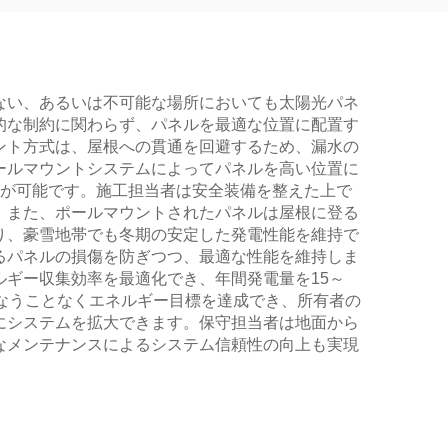
ない、あるいは不可能な場所においても太陽光パネ
的な制約に関わらず、パネルを最適な位置に配置す
ント方式は、屋根への貫通を回避するため、漏水の
ールマウントシステムによってパネルを高い位置に
とが可能です。施工担当者は安全装備を整えた上で
。また、ポールマウントされたパネルは屋根に登る
り、豪雪地帯でも冬期の安定した発電性能を維持で
るパネルの損傷を防ぎつつ、最適な性能を維持しま
ギー収集効率を最適化でき、年間発電量を15～
なうことなくエネルギー目標を達成でき、所有者の
にシステムを拡大できます。保守担当者は地面から
なメンテナンスによるシステム信頼性の向上も実現