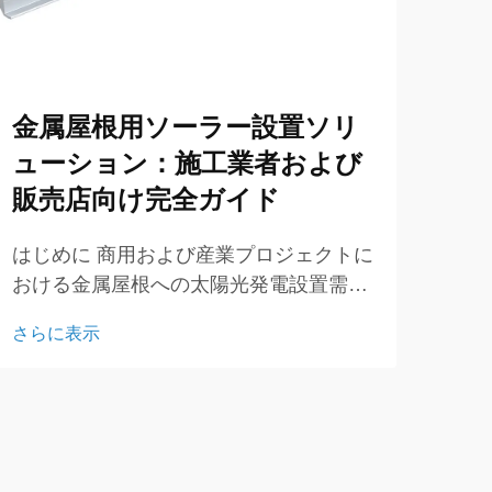
L
の
格
金属屋根用ソーラー設置ソリ
ューション：施工業者および
ソー
販売店向け完全ガイド
解す
てお
はじめに 商用および産業プロジェクトに
さら
成功
おける金属屋根への太陽光発電設置需要
てい
の高まり 商用および産業プロジェクトに
は、
さらに表示
おいて、金属屋根用の太陽光発電マウン
選択
トソリューションの需要が急速に増加し
ています。金属屋根は耐久性、強度を備
えています…