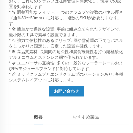
おり、これらのクラムプは在庫管理を簡素化し、現場での設
置を効率化します。
* 🔧 調整可能なフィット: 一つのクラムプで複数のパネル厚さ
（通常30〜50mm）に対応し、複数のSKUが必要なくなりま
す。
* 🛠️ 簡単かつ迅速な設置: 事前に組み立てられたデザインで、
最小限の工具で素早く設置できます。
* 🔩 強力で信頼性のあるグリップ: 風や雪荷重の下でもパネル
をしっかりと固定し、安定した設置を確保します。
* ⚙️ 高品質素材: 長期間の耐久性和腐食抵抗性を持つ陽極酸化
アルミニウムとステンレス鋼で作られています。
* 🧩 ユニバーサル互換性: 多くの一般的なソーラーレールおよ
びPVモジュールブランドに対応しています。
* 📏 ミッドクラムプとエンドクラムプのバージョンあり: 各種
システムレイアウトに対応します。
お問い合わせ
概要
おすすめ製品