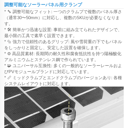
調整可能なソーラーパネル用クランプ
* 🔧 調整可能なフィット: 一つのクラムプで複数のパネル厚さ
（通常30〜50mm）に対応し、複数のSKUが必要なくなりま
す。
* 🛠️ 簡単かつ迅速な設置: 事前に組み立てられたデザインで、
最小限の工具で素早く設置できます。
* 🔩 強力で信頼性のあるグリップ: 風や雪荷重の下でもパネル
をしっかりと固定し、安定した設置を確保します。
* ⚙️ 高品質素材: 長期間の耐久性和腐食抵抗性を持つ陽極酸化
アルミニウムとステンレス鋼で作られています。
* 🧩 ユニバーサル互換性: 多くの一般的なソーラーレールおよ
びPVモジュールブランドに対応しています。
* 📏 ミッドクラムプとエンドクラムプのバージョンあり: 各種
システムレイアウトに対応します。