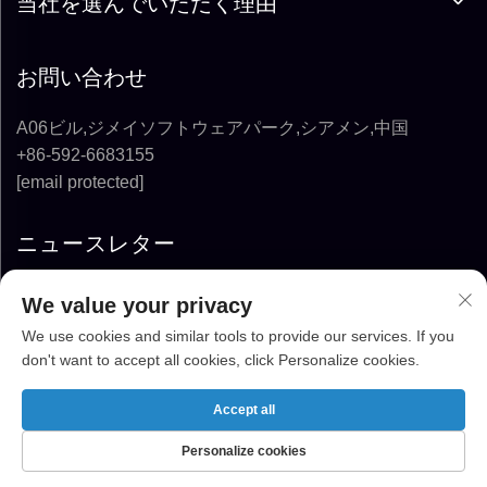
当社を選んでいただく理由
お問い合わせ
A06ビル,ジメイソフトウェアパーク,シアメン,中国
+86-592-6683155
[email protected]
ニュースレター
We value your privacy
購読する
We use cookies and similar tools to provide our services. If you
don't want to accept all cookies, click Personalize cookies.
COPYRIGHT © 2025-2026 FUJIAN SUPER
SOLAR ENERGY TECHNOLOGY CO., LTD. ALL
Accept all
RIGHTS RESERVED
Personalize cookies
ホーム
製品
メールアドレス
電話番号