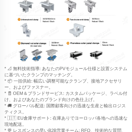
* 📐 無料技術指導: あなたのPVモジュール仕様と設置システム
に基づいたクランプのマッチング。
* 📦 一括供給: 幅広い調整可能なクランプ、接地アクセサリ
ー、およびファスナー。
* 🧾 OEM＆ブランドサービス: カスタムパッケージ、ラベル付
け、およびあなたのブランド向けの色仕上げ。
* 🚚 グローバル配送: 国際顧客向けの迅速な生産と輸出ロジス
ティクス。
* 🇮🇹 EU倉庫サポート: 在庫ありでヨーロッパ各地への迅速な
現地配送。
* 💬 レスポンスの早いB2B営業チーム: RFQ、技術的な質問、