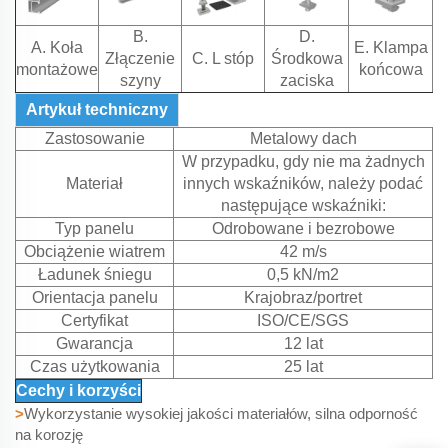
B.
D.
A. Koła
E. Klampa
Złączenie
C. L stóp
Środkowa
montażowe
końcowa
szyny
zaciska
Artykuł techniczny
Zastosowanie
Metalowy dach
W przypadku, gdy nie ma żadnych
Materiał
innych wskaźników, należy podać
następujące wskaźniki:
Typ panelu
Odrobowane i bezrobowe
Obciążenie wiatrem
42 m/s
Ładunek śniegu
0,5 kN/m2
Orientacja panelu
Krajobraz/portret
Certyfikat
ISO/CE/SGS
Gwarancja
12 lat
Czas użytkowania
25 lat
Cechy i korzyści
>
Wykorzystanie wysokiej jakości materiałów, silna odporność
na korozję