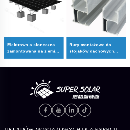
Elektrownia słoneczna
Rury montażowe do
zamontowana na ziemi
stojaków dachowych
na fundamencie
paneli słonecznych
betonowym
UKŁADÓW MONTAŻOWYCH DLA ENERGII