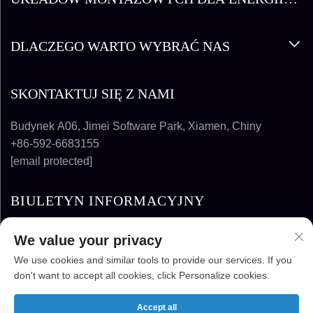
SŁONECZNEJ
DLACZEGO WARTO WYBRAĆ NAS
SKONTAKTUJ SIĘ Z NAMI
Budynek A06, Jimei Software Park, Xiamen, Chiny
+86-592-6683155
[email protected]
BIULETYN INFORMACYJNY
We value your privacy
SUBSKRYBUJ
We use cookies and similar tools to provide our services. If you
don't want to accept all cookies, click Personalize cookies.
PRAWA AUTORSKIE © 2025-2026 FUJIAN
SUPER SOLAR ENERGY TECHNOLOGY CO.,
Accept all