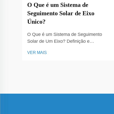
O Que é um Sistema de
Seguimento Solar de Eixo
Único?
O Que é um Sistema de Seguimento
Solar de Um Eixo? Definição e
Funcionalidade Básica Um sistema de
VER MAIS
seguimento solar de um eixo é um
dispositivo sofisticado projetado para
aumentar a eficiência dos sistemas de
energia solar ao orientar os painéis
solares em direção ao sol enquanto ele
se move pelo céu...