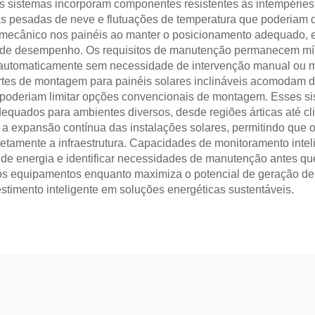
 sistemas incorporam componentes resistentes às intempéries 
rgas pesadas de neve e flutuações de temperatura que poderiam
 mecânico nos painéis ao manter o posicionamento adequado, e
 de desempenho. Os requisitos de manutenção permanecem mín
automaticamente sem necessidade de intervenção manual ou man
rtes de montagem para painéis solares inclináveis acomodam di
 poderiam limitar opções convencionais de montagem. Esses si
dequados para ambientes diversos, desde regiões árticas até cl
 a expansão contínua das instalações solares, permitindo que o
pletamente a infraestrutura. Capacidades de monitoramento in
 de energia e identificar necessidades de manutenção antes qu
 dos equipamentos enquanto maximiza o potencial de geração de
stimento inteligente em soluções energéticas sustentáveis.