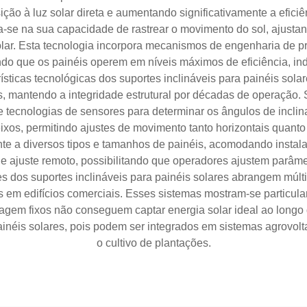
ão à luz solar direta e aumentando significativamente a eficiê
ra-se na sua capacidade de rastrear o movimento do sol, ajust
olar. Esta tecnologia incorpora mecanismos de engenharia de 
indo que os painéis operem em níveis máximos de eficiência, 
ísticas tecnológicas dos suportes inclináveis para painéis sola
s, mantendo a integridade estrutural por décadas de operação.
 tecnologias de sensores para determinar os ângulos de inclina
os, permitindo ajustes de movimento tanto horizontais quanto v
nte a diversos tipos e tamanhos de painéis, acomodando instala
o e ajuste remoto, possibilitando que operadores ajustem pa
s dos suportes inclináveis para painéis solares abrangem múlti
os em edifícios comerciais. Esses sistemas mostram-se particul
agem fixos não conseguem captar energia solar ideal ao longo 
 painéis solares, pois podem ser integrados em sistemas agrovo
o cultivo de plantações.