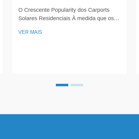
O Crescente Popularity dos Carports
Solares Residenciais À medida que os
proprietários buscam cada vez mais
VER MAIS
formas de reduzir custos com energia e
adotar um estilo de vida sustentável, o
carport solar surgiu como uma solução
inteligente. Um carport solar não apenas
oferece abrigo para veí...