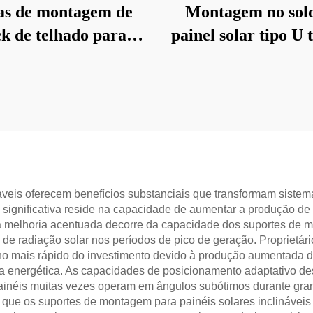
as de montagem de
Montagem no sol
k de telhado para
painel solar tipo U 
painéis solares
fundação de est
áveis oferecem benefícios substanciais que transformam sistem
 significativa reside na capacidade de aumentar a produção de e
melhoria acentuada decorre da capacidade dos suportes de man
o de radiação solar nos períodos de pico de geração. Propriet
no mais rápido do investimento devido à produção aumentada de
a energética. As capacidades de posicionamento adaptativo des
painéis muitas vezes operam em ângulos subótimos durante gran
 que os suportes de montagem para painéis solares inclináveis