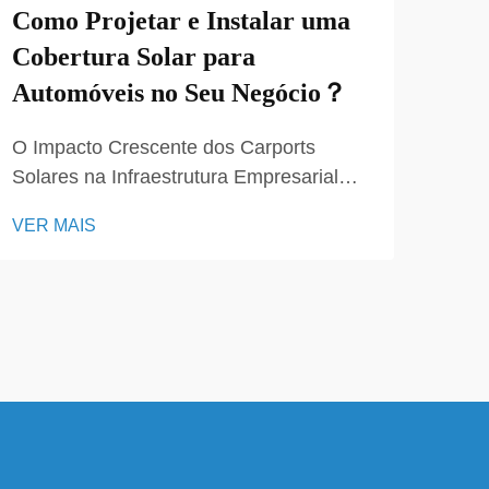
Revo
Como Projetar e Instalar uma
Sola
Cobertura Solar para
de R
VER
Automóveis no Seu Negócio？
sola
com 
O Impacto Crescente dos Carports
como
Solares na Infraestrutura Empresarial
maxi
Moderna Os carports solares
efic
VER MAIS
representam um avanço revolucionário
na infraestrutura empresarial
sustentável, combinando soluções
práticas de estacionamento com geração
de energia limpa. À medida que as
empresas incr...