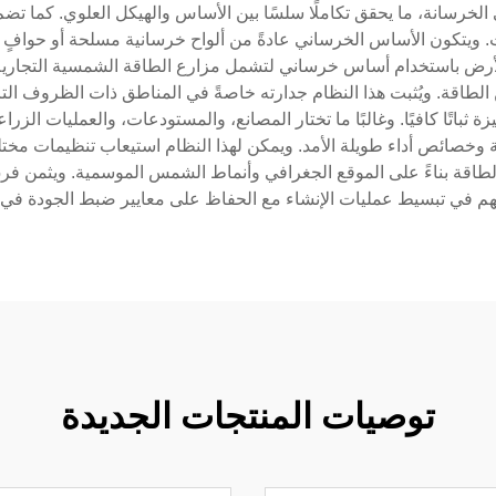
الخرسانة، ما يحقق تكاملًا سلسًا بين الأساس والهيكل العلوي. كما تضم
ات. ويتكون الأساس الخرساني عادةً من ألواح خرسانية مسلحة أو حوا
أرض باستخدام أساس خرساني لتشمل مزارع الطاقة الشمسية التجارية، 
الطاقة. ويُثبت هذا النظام جدارته خاصةً في المناطق ذات الظروف التر
 ثباتًا كافيًا. وغالبًا ما تختار المصانع، والمستودعات، والعمليات الز
صائص أداء طويلة الأمد. ويمكن لهذا النظام استيعاب تنظيمات مختلفة ل
طاقة بناءً على الموقع الجغرافي وأنماط الشمس الموسمية. ويثمن فر
هم في تبسيط عمليات الإنشاء مع الحفاظ على معايير ضبط الجودة في ن
توصيات المنتجات الجديدة