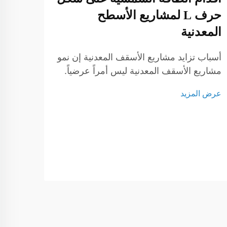
المم
حرف L لمشاريع الأسطح
المعدنية
فهم ت
المعد
أسباب تزايد مشاريع الأسقف المعدنية إن نمو
الشمس
عرض ا
مشاريع الأسقف المعدنية ليس أمراً عرضياً.
تخطيطً
يتجه المزيد من مالكي العقارات وأصحاب
بكل م
عرض المزيد
الأعمال إلى هذا النوع من التسقيف نظراً
الشمس
لمقاومته، وجاذبيته الجمالية، وقدرته على دعم
فريدة.
أنظمة الطاقة الشمسية. على عكس الأساليب
التقليدية...