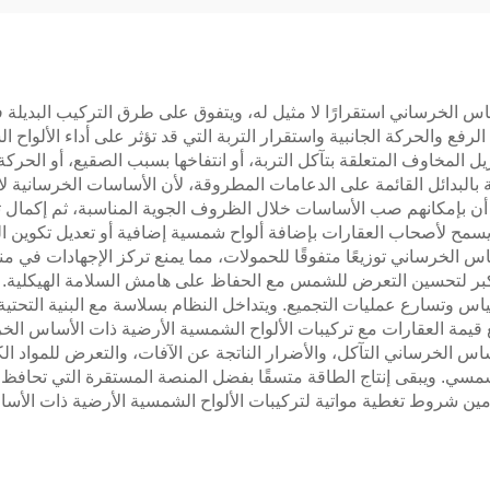
س الخرساني استقرارًا لا مثيل له، ويتفوق على طرق التركيب البديلة ف
 الرفع والحركة الجانبية واستقرار التربة التي قد تؤثر على أداء الأل
ل المخاوف المتعلقة بتآكل التربة، أو انتفاخها بسبب الصقيع، أو الحرك
نة بالبدائل القائمة على الدعامات المطروقة، لأن الأساسات الخرسانية ل
ون أن بإمكانهم صب الأساسات خلال الظروف الجوية المناسبة، ثم إكما
 يسمح لأصحاب العقارات بإضافة ألواح شمسية إضافية أو تعديل تكوين 
س الخرساني توزيعًا متفوقًا للحمولات، مما يمنع تركز الإجهادات في م
ب أكبر لتحسين التعرض للشمس مع الحفاظ على هامش السلامة الهيكلية. 
ياس وتسارع عمليات التجميع. ويتداخل النظام بسلاسة مع البنية التحتية 
 قيمة العقارات مع تركيبات الألواح الشمسية الأرضية ذات الأساس الخر
ساس الخرساني التآكل، والأضرار الناتجة عن الآفات، والتعرض للمواد الك
شمسي. ويبقى إنتاج الطاقة متسقًا بفضل المنصة المستقرة التي تحافظ عل
أمين شروط تغطية مواتية لتركيبات الألواح الشمسية الأرضية ذات الأس