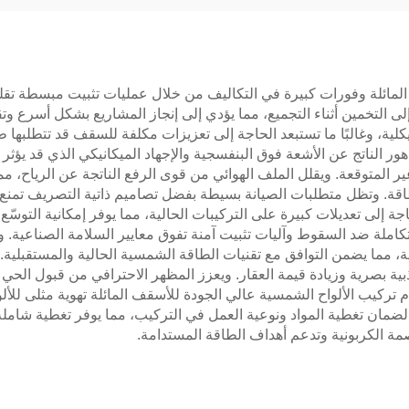
مائلة وفورات كبيرة في التكاليف من خلال عمليات تثبيت مبسطة تقلل من
 التخمين أثناء التجميع، مما يؤدي إلى إنجاز المشاريع بشكل أسرع وتقلي
كلية، وغالبًا ما تستبعد الحاجة إلى تعزيزات مكلفة للسقف قد تتطلبها 
دهور الناتج عن الأشعة فوق البنفسجية والإجهاد الميكانيكي الذي قد يؤث
 المتوقعة. ويقلل الملف الهوائي من قوى الرفع الناتجة عن الرياح، مما
قة. وتظل متطلبات الصيانة بسيطة بفضل تصاميم ذاتية التصريف تمنع ترا
اجة إلى تعديلات كبيرة على التركيبات الحالية، مما يوفر إمكانية التوسّع
املة ضد السقوط وآليات تثبيت آمنة تفوق معايير السلامة الصناعية. و
قيقة، مما يضمن التوافق مع تقنيات الطاقة الشمسية الحالية والمستقبلية
صرية وزيادة قيمة العقار. ويعزز المظهر الاحترافي من قبول الحي لل
 تركيب الألواح الشمسية عالي الجودة للأسقف المائلة تهوية مثلى للألو
مان تغطية المواد ونوعية العمل في التركيب، مما يوفر تغطية شاملة ت
صمة الكربونية وتدعم أهداف الطاقة المستدامة.