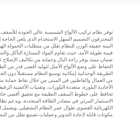
توفر نظام تركيب الألواح الشمسية عالي الجودة للأسقف ال
المحترفون التصميم السهل الاستخدام الذي يلغي الحاجة إلى
البنية خفيفة الوزن للنظام تقلل من متطلبات الحمولة الهي
قيمة طويلة الأمد، حيث تقاوم المواد الممتازة التآكل والت
ضمان ممتد يوفر راحة البال وحماية من تكاليف الإصلاح غير
الحفاظ على وضع الألواح الأمثل لتوليد أقصى قدر من الطا
الطريقة الوحداتية إمكانية توسيع النظام مستقبلاً دون الح
من العمال والقاطنين في المبنى من خلال نقاط حماية متك
الأحادية البلورة، متعددة البلورات، وتقنيات الأغشية الر
تحافظ على خطوط السقف النظيفة مع تحقيق أقصى جاذبية ب
الاستثمار المرئي في مصادر الطاقة المتجددة. ويدعم نظام
الكهربائية القصوى طوال عمر النظام التشغيلي. ويشمل الض
مكونات قابلة لإعادة التدوير وعمليات تصنيع تقلل من الب