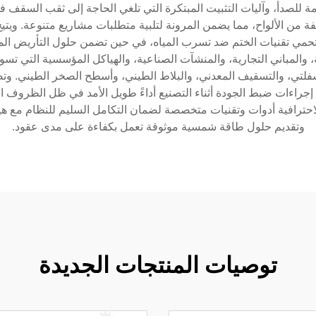
اومة للصدأ، وآليات التثبيت المبتكرة التي تلغي الحاجة إلى ثقب السقف 
ة من الألواح، مما يضمن المرونة لتلبية متطلبات مشاريع متنوعة. ويتيح
وتحمي تقنيات الختم ضد تسرب المياه، في حين تضمن حلول التأريض المدمج
المباني التجارية، والمنشآت الصناعية، والهياكل المؤسسية التي تسود 
سفلتي، والتسقيف المعدني، والبلاط الطيني، وأسطح الصخر الطيني. و
جراءات ضبط الجودة أثناء التصنيع أداءً طويل الأمد في ظل الظروف الجوي
لاحترافية أدوات وتقنيات متخصصة لضمان التكامل السليم للنظام مع ه
وتقديم حلول طاقة شمسية موثوقة تعمل بكفاءة على مدى عقود.
توصيات المنتجات الجديدة