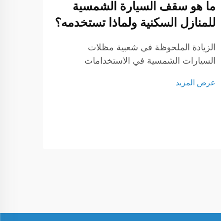
ما هو سقف السيارة الشمسية
للمنازل السكنية ولماذا تستخدمه؟
الزيادة الملحوظة في شعبية مظلات
كيفي
السيارات الشمسية في الاستخدامات
شمس
السكنية: مع سعي أصحاب المنازل المتزايد
عرض المزيد
لخفض تكاليف الطاقة والتحول إلى نمط حياة
الأثر
مستدام، برزت مظلات السيارات الشمسية
للسيار
كحل ذكي. إذ لا توفر مظلة السيارة الشمسية
تمثل 
مأوى لسيارتك فحسب، بل تُنتج أيضًا طاقة
عرض ا
تقدماً
نظيفة وفعالة.
المست
السيا
تزايد