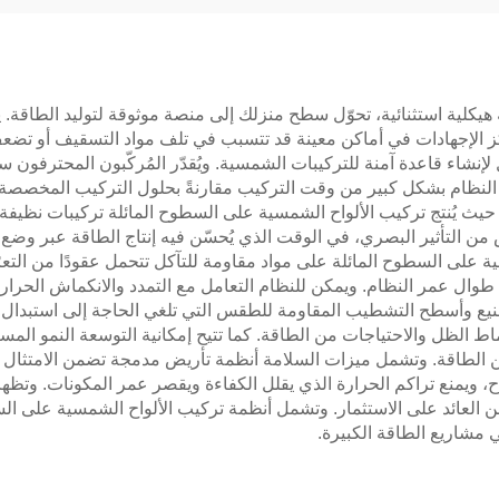
يكلية استثنائية، تحوّل سطح منزلك إلى منصة موثوقة لتوليد الطاقة. ي
 الإجهادات في أماكن معينة قد تتسبب في تلف مواد التسقيف أو تضعف 
لإنشاء قاعدة آمنة للتركيبات الشمسية. ويُقدّر المُركّبون المحترفون 
لل النظام بشكل كبير من وقت التركيب مقارنةً بحلول التركيب المخصصة
حيث يُنتج تركيب الألواح الشمسية على السطوح المائلة تركيبات نظيفة و
 من التأثير البصري، في الوقت الذي يُحسّن فيه إنتاج الطاقة عبر وضع
لى السطوح المائلة على مواد مقاومة للتآكل تتحمل عقودًا من التعرّض
وال عمر النظام. ويمكن للنظام التعامل مع التمدد والانكماش الحراري،
صنيع وأسطح التشطيب المقاومة للطقس التي تلغي الحاجة إلى استبدال
ط الظل والاحتياجات من الطاقة. كما تتيح إمكانية التوسعة النمو المست
ن الطاقة. وتشمل ميزات السلامة أنظمة تأريض مدمجة تضمن الامتثال لم
ح، ويمنع تراكم الحرارة الذي يقلل الكفاءة ويقصر عمر المكونات. وتظه
سّن العائد على الاستثمار. وتشمل أنظمة تركيب الألواح الشمسية على ا
 مشاريع الطاقة الكبيرة.