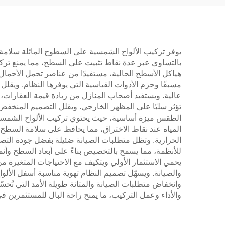
يوفر تركيب الألواح الشمسية على السطوح المائلة سلامة ه
بالتساوي عبر عدة نقاط تثبيت على السطح، مما يمنع تركز
هياكل الأسطح الحالية، مستفيدًا من عناصر تحمل الأحمال 
مسبقًا وحزم الأدوات القياسية التي يوفرها النظام. ويق
عالية. ويستفيد أصحاب المنازل من زيادة قيمة العقارات، 
تؤثر سلبًا على المظهر الخارجي. ويقلل التصميم المنخفض
الطقس ميزة أساسية، حيث يحتوي تركيب الألواح الشمسية ع
المياه عند نقاط الاختراق، مما يحافظ على سلامة السطح ط
الحرارية. وتظل متطلبات الصيانة ضئيلة بفضل جودة الت
للأنظمة، مما يسمح بالتخصيص بناءً على أبعاد السطح وأنما
يحمي الاستثمار الأولي ويتكيف مع الاحتياجات المتغيرة م
والصيانة. ويسهّل تصميم النظام تهوية مناسبة أسفل الألوا
وانخفاض متطلبات الصيانة والمتانة طويلة الأمد التي تُح
والأداء وعمل التركيب، ما يمنح راحة البال للمستثمرين في