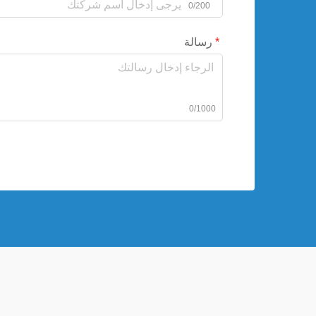
0/200
رسالة
0/1000