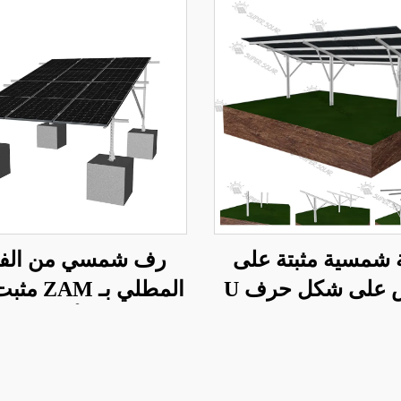
 شمسية مثبتة على
رف شمسي من الفو
الأرض على شكل حرف U
المطلي بـ 
من النوع C
الأرض