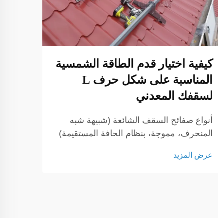
كيفية اختيار قدم الطاقة الشمسية
كيفي
المناسبة على شكل حرف L
شمس
لسقفك المعدني
الأثر
للسيار
أنواع صفائح السقف الشائعة (شبيهة شبه
تمثل 
المنحرف، مموجة، بنظام الحافة المستقيمة)
عرض ا
تقدماً
عند تخطيط نظام تركيب للطاقة الشمسية
عرض المزيد
المست
على سقف معدني، فإن فهم ملف تعريف
السيا
صفيحة السقف أمر ضروري. لكل من
تزايد
الأسطح شبه المنحرفة، والمموجة، والمستوية
ذات الحواف العمودية تصاميم فريدة...