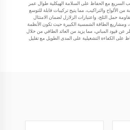
ب السريع مع الحفاظ على السلامة الهيكلية طوال عمر
كيب الألواح الشمسية الحديثة على الأرض بتصاميم وحداتية ت accommodates أحجام مختلفة من الألواح والتراكيب، مما يتيح تركيبات قابلة للتوسع
ومة حمل الثلج، واعتبارات الزلازل لضمان الامتثال
ية، ومشاريع الطاقة الشمسية الكبيرة حيث تكون الأنظمة
ظر عن قيود المباني، مما يزيد من العائد الطاقي من خلال
فاظ على الكفاءة التشغيلية على المدى الطويل مع تقليل