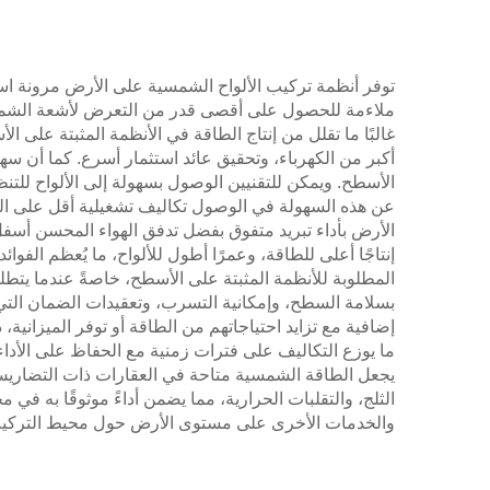
توفر أنظمة تركيب الألواح الشمسية على الأرض مرونة استث
ملاءمة للحصول على أقصى قدر من التعرض لأشعة الشمس. وي
غالبًا ما تقلل من إنتاج الطاقة في الأنظمة المثبتة على 
أكبر من الكهرباء، وتحقيق عائد استثمار أسرع. كما أن سه
الأسطح. ويمكن للتقنيين الوصول بسهولة إلى الألواح للت
عن هذه السهولة في الوصول تكاليف تشغيلية أقل على الم
الأرض بأداء تبريد متفوق بفضل تدفق الهواء المحسن أسفل ا
إنتاجًا أعلى للطاقة، وعمرًا أطول للألواح، ما يُعظم الفوائد
المطلوبة للأنظمة المثبتة على الأسطح، خاصةً عندما يتطل
بسلامة السطح، وإمكانية التسرب، وتعقيدات الضمان التي ق
إضافية مع تزايد احتياجاتهم من الطاقة أو توفر الميزانية
ما يوزع التكاليف على فترات زمنية مع الحفاظ على الأد
يجعل الطاقة الشمسية متاحة في العقارات ذات التضاريس 
الثلج، والتقلبات الحرارية، مما يضمن أداءً موثوقًا به ف
والخدمات الأخرى على مستوى الأرض حول محيط التركي