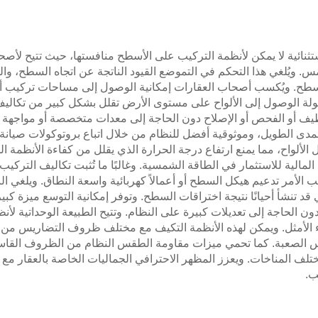
نائية لا يمكن لأنظمة التركيب على الأسطح منافستها، حيث تتيح لأصحاب 
ُلغي هذا التحكم في التموضع القيود الناتجة عن اتجاه السطح، والظل ا
الأسطح. ويُكسب أصحاب العقارات إمكانية الوصول إلى مساحات تركيب أكبر
ولة الوصول إلى الألواح على مستوى الأرض تقلل بشكل كبير من تكاليف 
نظيف أو الفحص أو الإصلاح دون الحاجة إلى معدات متخصصة أو مواجهة م
دى الطويل، وموثوقية أفضل للنظام من خلال اتباع بروتوكولات صيانة د
لألواح، مما يمنع ارتفاع درجة الحرارة الذي يقلل من كفاءة الأنظمة الم
 المالية للاستثمار في الطاقة الشمسية. وغالبًا ما تُثبت تكاليف التركيب 
ب الأمر تدعيم هيكل السطح أو أعمالاً كهربائية واسعة النطاق. ويلغي ا
د تنشأ أحيانًا نتيجة اختراقات السطح. وتوفر إمكانية التوسع ميزة كب
، دون الحاجة إلى تعديلات كبيرة على النظام. وتتيح الطبيعة الوحداتية
اء الأمثل. ويمكن لهذه الأنظمة التكيف مع مختلف ظروف التضاريس من
الصعبة. كما تحمي ميزات مقاومة الطقس النظام من الظروف القاسية، 
ي مختلف المناخات. ويعزز المظهر الاحترافي الجماليات الخاصة بالعقار 
ب.