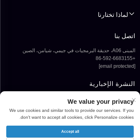
لماذا تختارنا
اتصل بنا
المبنى A06، حديقة البرمجيات في جيمي، شيامن، الصين
+86-592-6683155
[email protected]
النشرة الإخبارية
We value your privacy
الاشتراك
We use cookies and similar tools to provide our services. If you
don't want to accept all cookies, click Personalize cookies.
حقوق الطبع والنشر © 2025-2026 شركة FUJIAN
SUPER SOLAR ENERGY TECHNOLOGY CO.,
Accept all
LTD. جميع الحقوق محفوظة