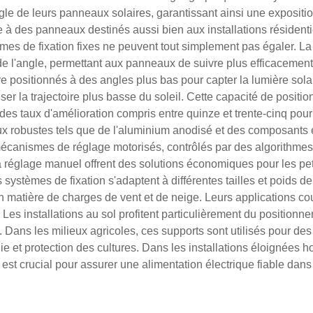
e de leurs panneaux solaires, garantissant ainsi une exposition
e à des panneaux destinés aussi bien aux installations résidenti
èmes de fixation fixes ne peuvent tout simplement pas égaler. La
e l'angle, permettant aux panneaux de suivre plus efficacement l
e positionnés à des angles plus bas pour capter la lumière solai
r la trajectoire plus basse du soleil. Cette capacité de posit
s taux d'amélioration compris entre quinze et trente-cinq pour c
x robustes tels que de l'aluminium anodisé et des composants en
canismes de réglage motorisés, contrôlés par des algorithmes s
 réglage manuel offrent des solutions économiques pour les petit
 systèmes de fixation s'adaptent à différentes tailles et poids 
n matière de charges de vent et de neige. Leurs applications cou
es installations au sol profitent particulièrement du position
. Dans les milieux agricoles, ces supports sont utilisés pour d
e et protection des cultures. Dans les installations éloignées hors
est crucial pour assurer une alimentation électrique fiable dans