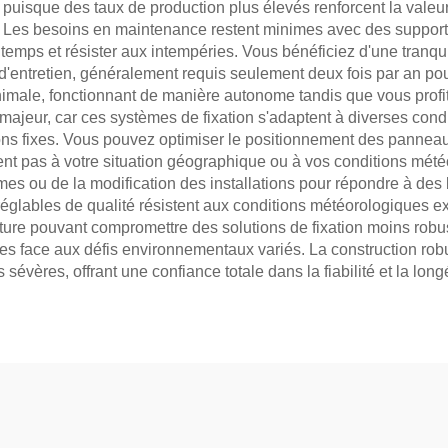
puisque des taux de production plus élevés renforcent la valeur
 Les besoins en maintenance restent minimes avec des supports 
emps et résister aux intempéries. Vous bénéficiez d'une tranqui
e d'entretien, généralement requis seulement deux fois par an p
male, fonctionnant de manière autonome tandis que vous prof
e majeur, car ces systèmes de fixation s'adaptent à diverses condit
ions fixes. Vous pouvez optimiser le positionnement des pannea
ent pas à votre situation géographique ou à vos conditions mété
mes ou de la modification des installations pour répondre à de
glables de qualité résistent aux conditions météorologiques ext
ture pouvant compromettre des solutions de fixation moins robus
s face aux défis environnementaux variés. La construction robus
évères, offrant une confiance totale dans la fiabilité et la long