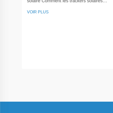
solaire Comment les trackers solaires
maximisent l'efficacité énergétique Les
VOIR PLUS
trackers solaires jouent un rôle essentiel
dans l'amélioration de l'efficacité des
systèmes d'énergie solaire. Ils
fonctionnent en ajustant l'orientation des
panneaux solaires tout au long de la
journée...