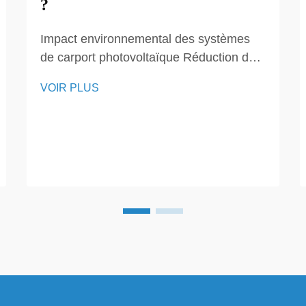
?
Impact environnemental des systèmes
de carport photovoltaïque Réduction de
l'empreinte carbone grâce à l'énergie
VOIR PLUS
solaire Les systèmes photovoltaïques
intégrés aux carports jouent un rôle
essentiel dans la réduction significative
de notre dépendance aux combustibles
fossiles, réduisant ainsi les émissions de
gaz à effet de serre...