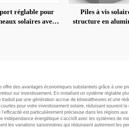
port réglable pour
Piles à vis solair
eaux solaires avec
structure en alum
inclinaison pour
sur vis fondation-
sol/toit/cour
e offre des avantages économiques substantiels grâce à une pro
re retour sur investissement. En installant un système réglable p
e traduit par une génération accrue de kilowattheures et une rédu
 courtes pour votre investissement solaire, réduisant souvent la
 de l'efficacité est particulièrement précieuse dans les régions 
Votre indépendance énergétique s'accroît avec les systèmes de mo
nt les variations saisonnières qui réduiraient autrement les p