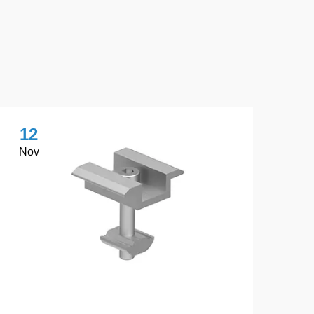
12
1
Nov
No