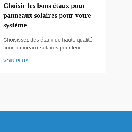
Choisir les bons étaux pour
Poi
panneaux solaires pour votre
cho
système
Choi
Choisissez des étaux de haute qualité
pour
pour panneaux solaires pour leur
aux 
durabilité et leur compatibilité. Super
VOI
opti
VOIR PLUS
Solar offre une variété d'étaux certifiés
solu
pour différents systèmes de fixation,
adap
assurant stabilité et facilité d'installation.
d'én