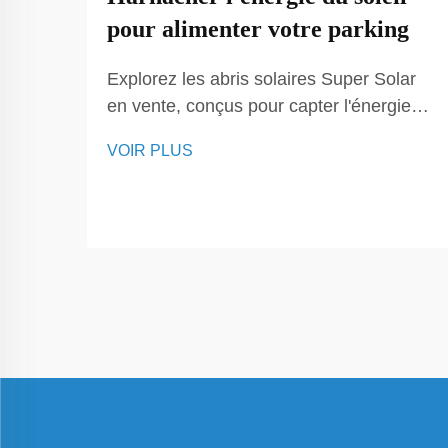
pour alimenter votre parking
Explorez les abris solaires Super Solar
en vente, conçus pour capter l'énergie
solaire et alimenter votre parking. Nos
VOIR PLUS
abris solaires fournissent des solutions
énergétiques durables, réduisent les
coûts d'électricité et protègent les
véhicules dans les environnements
résidentiels et commerciaux.