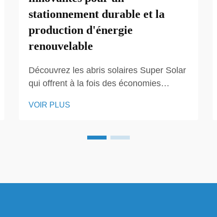
stationnement durable et la
production d'énergie
renouvelable
Découvrez les abris solaires Super Solar
qui offrent à la fois des économies
d'énergie et une protection pour les
VOIR PLUS
véhicules. Nos solutions innovantes
favorisent l'utilisation d'énergie
renouvelable, proposant des alternatives
écologiques pour les propriétés
résidentielles et commerciales.