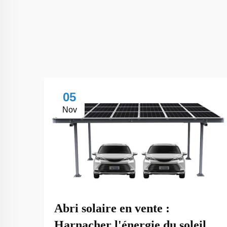
05
Nov
Abri solaire en vente :
Harnacher l'énergie du soleil