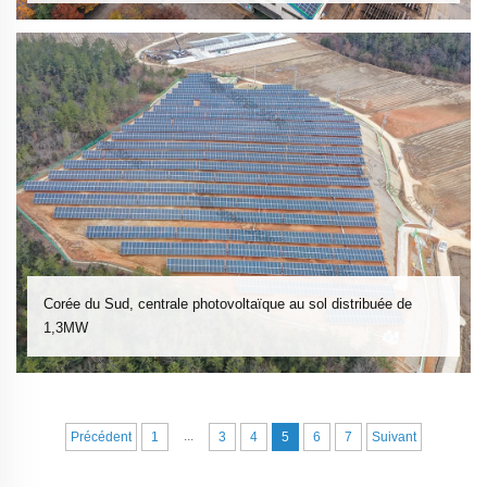
Corée du Sud, centrale photovoltaïque au sol distribuée de
1,3MW
...
Précédent
1
3
4
5
6
7
Suivant