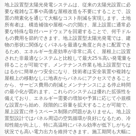
地上設置型太陽光発電システムは、従来の太陽光設置に必
要な複雑な工事や高価な屋根改造を不要にすることで、設
置の簡素化を通じて大幅なコスト削減を実現します。土地
所有者は、構造補強や屋根への穴開け、屋上設置に通常必
要な特殊な取付ハードウェアを回避することで、何千ドル
もの費用を節約できます。地上設置型太陽光発電では、建
物の形状に関係なくパネルを最適な角度と向きに配置でき
るため、エネルギー生産効率が非常に高く、屋根上に設置
された非最適なシステムと比較して最大25％高い発電量を
得ることが可能です。メンテナンス作業も地上設置型では
はるかに簡単かつ安全になり、技術者は安全装置や複雑な
屋根上の移動なしに地表からパネルにアクセスできること
から、サービス費用の削減とメンテナンスによる停止時間
の最小化が図れます。これらのシステムは優れた拡張性を
備えており、エネルギー需要の増加や予算に応じて小規模
な設置から始め、段階的に容量を拡大することが可能で、
屋上設置に伴うスペース制限の問題がありません。地上設
置型設計ではパネル周辺の空気循環が良好になるため、冷
却性能が向上し、特に高温時にパネル効率が低下しがちな
状況でも高い電力出力を維持できます。施工期間も大幅に