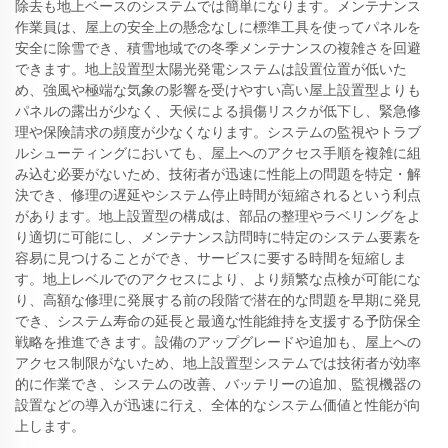
除去も地上ベースのシステムでは簡単になります。メンテナンス
作業員は、屋上の安全上の懸念なしに標準工具を使ってパネルを
安全に除雪でき、積雪地域での冬季メンテナンスの複雑さを回避
できます。地上設置型太陽光発電システムは設置位置が低いた
め、強風や極端な気象の影響を受けやすい高い屋上設置型よりも
パネルの露出が少なく、天候による損傷リスクが低下し、緊急修
理や保険請求の頻度が少なくなります。システムの監視やトラブ
ルシューティングにおいても、屋上へのアクセス手順を複雑に組
み込む必要がないため、技術者が迅速に性能上の問題を特定・解
決でき、修理の遅延やシステム停止時間が短縮されるという利点
があります。地上設置型の構成は、部品の整理やラベリングをよ
り適切に可能にし、メンテナンス訪問時に特定のシステム要素を
容易に見つけることができ、サービスに要する時間を短縮しま
す。地上レベルでのアクセスにより、より頻繁な点検が可能にな
り、高額な修理に発展する前の段階で潜在的な問題を早期に発見
でき、システム寿命の延長と最適な性能維持を支援する予防保全
戦略を推進できます。設備のアップグレードや追加も、屋上への
アクセス制限がないため、地上設置型システムでは技術者が効率
的に作業でき、システムの改善、バッテリーの追加、監視機器の
設置などの導入が迅速に行え、全体的なシステム価値と性能が向
上します。