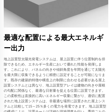
最適な配置による最大エネルギ
ー出力
地上設置型太陽光発電システムは、屋上設置に伴う位置制約を排
除できるため、エネルギー生産において優れた性能を発揮しま
す。これにより、パネルの向きや傾斜角度を年間を通じて太陽光
を最大限に収集できるように精密に設定することが可能になりま
す。既存の建築的特徴や構造上の制限に合わせる必要がある屋上
設置システムとは異なり、地上設置型アレイは建物の向きや屋根
の勾配に関係なく、最適な日射量を捉える位置に設置できます。
この柔軟性は直接的に高いエネルギー収量に繋がり、適切に配置
された地上設置システムは、非最適な場所に設置された屋上シス
テムと比較して15～25％多くの電力を発電できます。地上設置型
の構成により、設置チームは詳細な現地調査を行い、季節ごとの