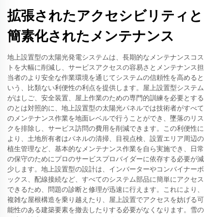
拡張されたアクセシビリティと
簡素化されたメンテナンス
地上設置型の太陽光発電システムは、長期的なメンテナンスコス
トを大幅に削減し、サービスアクセスの容易さとメンテナンス担
当者のより安全な作業環境を通じてシステムの信頼性を高めると
いう、比類ない利便性の利点を提供します。屋上設置型システム
がはしご、安全装置、屋上作業のための専門的訓練を必要とする
のとは対照的に、地上設置型の太陽光パネルでは技術者がすべて
のメンテナンス作業を地面レベルで行うことができ、墜落のリス
クを排除し、サービス訪問の費用を削減できます。この利便性に
より、土地所有者はパネルの清掃、目視点検、設置エリア周辺の
植生管理など、基本的なメンテナンス作業を自ら実施でき、日常
の保守のためにプロのサービスプロバイダーに依存する必要が減
少します。地上設置型の設計は、インバーターやコンバイナーボ
ックス、配線接続など、すべてのシステム部品に簡単にアクセス
できるため、問題の診断と修理が迅速に行えます。これにより、
複雑な屋根構造を乗り越えたり、屋上設置でアクセスを妨げる可
能性のある建築要素を撤去したりする必要がなくなります。雪の