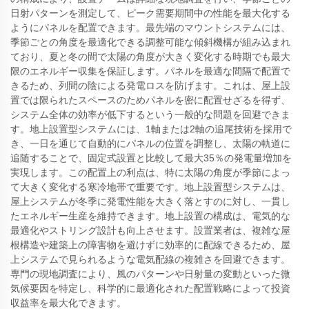
日射パターンを測定して、ピーク需要期間中の性能を最大化する
ようにパネルを配置できます。最先端のマウントシステムには、
季節ごとの角度を最適化できる調整可能な傾斜機構が組み込まれ
ており、夏と冬の間で太陽の角度が大きく変化する時期でも最大
限のエネルギー収集を保証します。パネルを最適な間隔で配置で
きるため、列間の陰による発電ロスを防げます。これは、屋上設
置では限られたスペースのためパネルを密に配置せざるを得ず、
システム全体の効率が低下するという一般的な問題を回避できま
す。地上設置型システムには、1軸または2軸の追尾技術を採用で
き、一日を通じて自動的にパネルの位置を調整し、太陽の軌道に
追随することで、固定式設置と比較して最大35％の発電量増加を
実現します。この配置上の利点は、特に太陽の角度が季節によっ
て大きく変化する寒冷地帯で重要です。地上設置型システムは、
屋上システムが冬季に発電性能を大きく落とすのに対し、一貫し
たエネルギー生産を維持できます。地上設置の構成は、電気的な
最適化やストリング設計も向上させます。設置業者は、複雑な屋
根構造や建築上の障害物を避けずに効率的に配線できるため、屋
上システムで見られるような電気配線の複雑さを回避できます。
専門の現地調査により、風のパターンや日射量の変動といった微
気候要因を特定し、科学的に最適化された配置戦略によって投資
収益率を最大化できます。