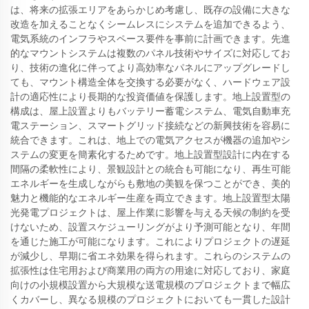
は、将来の拡張エリアをあらかじめ考慮し、既存の設備に大きな
改造を加えることなくシームレスにシステムを追加できるよう、
電気系統のインフラやスペース要件を事前に計画できます。先進
的なマウントシステムは複数のパネル技術やサイズに対応してお
り、技術の進化に伴ってより高効率なパネルにアップグレードし
ても、マウント構造全体を交換する必要がなく、ハードウェア設
計の適応性により長期的な投資価値を保護します。地上設置型の
構成は、屋上設置よりもバッテリー蓄電システム、電気自動車充
電ステーション、スマートグリッド接続などの新興技術を容易に
統合できます。これは、地上での電気アクセスが機器の追加やシ
ステムの変更を簡素化するためです。地上設置型設計に内在する
間隔の柔軟性により、景観設計との統合も可能になり、再生可能
エネルギーを生成しながらも敷地の美観を保つことができ、美的
魅力と機能的なエネルギー生産を両立できます。地上設置型太陽
光発電プロジェクトは、屋上作業に影響を与える天候の制約を受
けないため、設置スケジューリングがより予測可能となり、年間
を通じた施工が可能になります。これによりプロジェクトの遅延
が減少し、早期に省エネ効果を得られます。これらのシステムの
拡張性は住宅用および商業用の両方の用途に対応しており、家庭
向けの小規模設置から大規模な送電規模のプロジェクトまで幅広
くカバーし、異なる規模のプロジェクトにおいても一貫した設計