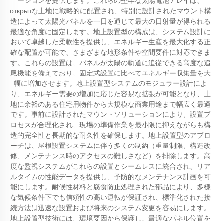
ーションを提供します。これらの堅牢な太陽電池アレイは、
открытな土地に戦略的に配置され、特別に設計されたマウント構
造によって太陽光パネルを一日を通じて最大の日射量が得られる
最適な角度に固定します。地上設置型の構成は、システム設計に
おいて卓越した柔軟性を提供し、エネルギー生産を最大化する正
確な配置が可能で、さまざまな地形条件や空間要件に対応できま
す。これらの設置は、パネルが太陽の軌道に追従できる高度な追
尾機能を備えており、固定式設置に比べてエネルギー収集量を大
幅に増加させます。地上設置型システムのモジュラー設計によ
り、エネルギー需要の増加に応じた容易な拡張が可能となり、土
地に余裕のある住宅用物件から大規模な商業用途まで幅広く最適
です。事前に設計されたマウントソリューションにより、設置プ
ロセスが合理化され、現場の準備作業を最小限に抑えながらも構
造的完全性と長期的な耐久性を確保します。地上設置型のアプロ
ーチは、屋根設置システムに伴う多くの制約（重量制限、構造改
修、メンテナンス時のアクセスの難しさなど）を排除します。高
度な監視システムがこれらの設置とシームレスに統合され、リア
ルタイムの性能データを提供し、予防的なメンテナンス計画を可
能にします。耐候性材料と腐食防止処理された部品により、多様
な気候条件下でも信頼性の高い運転が保証され、標準化された接
続方法は迅速な設置および将来のシステム変更を容易にします。
地上設置型技術には、環境要因から保護し、最適なパネル位置を