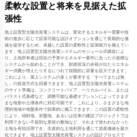
柔軟な設置と将来を見据えた拡
張性
地上設置型太陽光発電システムは、変化するエネルギー需要や技
術の進歩に応じて拡張可能な設計オプションを通じて長期的な価
値を提供するため、卓越した設置の柔軟性と拡張能力を備えてい
ます。地上設置型太陽光発電システムのモジュール式構造によ
り、土地所有者は現在の予算やエネルギー要件に合った小規模な
システムから始めることができ、財政状況の余裕が出たりエネル
ギー消費が増えたりするにつれて段階的に容量を拡大できます。
これにより、屋上システムの多くが要求する「すべてまたは無
し」の投資方式を回避できます。地上設置型太陽光発電システム
のサイト準備は、コンクリートパイア、ヘリカルパイル、または
バラスト式基礎など、調整可能な基礎オプションによってさまざ
まな地形や土壌条件に対応可能です。これにより、さまざまな地
理的地域や地盤条件で効果的に施工できます。この設置の柔軟性
により、傾斜地、岩盤地、あるいは従来の建設プロジェクトでは
利用できない不規則な形状の敷地など、それまで使われなかった
土地を有効活用でき、生産的な土地利用を通じて資産価値を最大
化できます。地上設置型太陽光発電システムの設計プロセスで