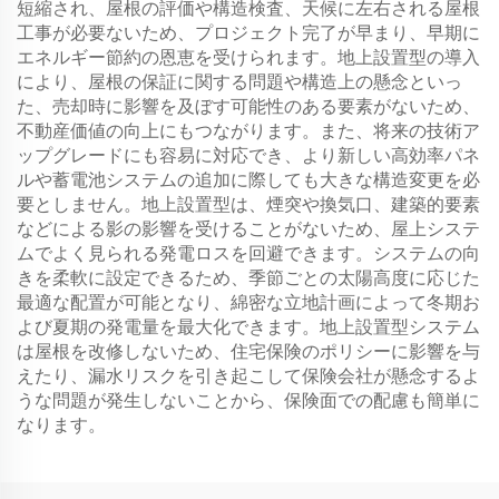
短縮され、屋根の評価や構造検査、天候に左右される屋根
工事が必要ないため、プロジェクト完了が早まり、早期に
エネルギー節約の恩恵を受けられます。地上設置型の導入
により、屋根の保証に関する問題や構造上の懸念といっ
た、売却時に影響を及ぼす可能性のある要素がないため、
不動産価値の向上にもつながります。また、将来の技術ア
ップグレードにも容易に対応でき、より新しい高効率パネ
ルや蓄電池システムの追加に際しても大きな構造変更を必
要としません。地上設置型は、煙突や換気口、建築的要素
などによる影の影響を受けることがないため、屋上システ
ムでよく見られる発電ロスを回避できます。システムの向
きを柔軟に設定できるため、季節ごとの太陽高度に応じた
最適な配置が可能となり、綿密な立地計画によって冬期お
よび夏期の発電量を最大化できます。地上設置型システム
は屋根を改修しないため、住宅保険のポリシーに影響を与
えたり、漏水リスクを引き起こして保険会社が懸念するよ
うな問題が発生しないことから、保険面での配慮も簡単に
なります。