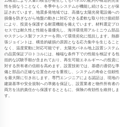
ム構造により大量の積雪が発生してもパネルの配列や構造的完全
性を損なうことなく、冬季中もシステムが機能し続けることが保
証されています。地震多発地域では、高価な太陽光発電設備への
損傷を防ぎながら地盤の動きに対応できる柔軟な取り付け接続部
により、投資を保護する耐震機能を備えています。材料選定プロ
セスでは耐久性と性能を最優先し、海洋環境用アルミニウム部品
やステンレス製ファスナーを用いて環境劣化に抵抗します。熱膨
張ジョイントは、構造的破損の原因となる応力集中を生じること
なく、温度変動に対応可能です。太陽光パネル地上設置システム
の品質保証プロトコルには、極端な条件下での性能を検証する包
括的な試験手順が含まれており、再生可能エネルギーへの投資に
対する所有者の信頼を高めます。設置技術では、基礎の適切な準
備と部品の正確な位置合わせを重視し、システムの寿命と信頼性
を最大限に引き出します。専門エンジニアによる認証は、現地の
建築基準や安全規制への準拠を保証し、設置業者と物件所有者の
両方を法的責任から保護するとともに、保険の有効性を維持しま
す。