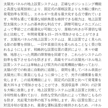
太陽光パネルの地上設置システムは、正確なポジショニング機能
と高度な追尾技術により、固定式の屋根設置よりも大幅に優れた
発電効率を実現し、エネルギー生産を最大化する点で優れていま
す。年間を通じて最適な傾斜角度を維持できる能力は、地上設置
型太陽光システムの基本的な利点です。調整可能なメカニズムに
よって季節ごとの最適化が可能になり、屋根の向きが不適切な場
合と比較して、年間発電量を15～25％増加させることができま
す。太陽光パネルの地上設置システムは、屋上設置でよく見られ
る影の影響を排除し、一日中直接日光を遮られることなく受け取
れるようにします。戦略的な設置位置の選択により、木々や建
物、地形といった周囲の障害物を回避でき、これらがシステムの
効率を低下させるのを防ぎます。高級モデルの太陽光パネル地上
設置システムには単軸および双方向の追尾機能が備わっており、
太陽の空での軌道に自動的に追随し、昼間を通してパネル表面が
太陽光に常に垂直になるように保つことで、光子の捕獲量を最大
化します。この追尾機能により、固定式の設置と比べて発電量を
最大35％まで増加させることができ、投資収益率（ROI）の計算
を大幅に改善します。地上設置型システムは屋上設置と比較して
冷却性能も優れており、自然な空気の流れによって熱がこもるの
を防ぎ、光起電力効率の低下を抑制します。高い設置位置により
対流冷却が促進され、最適な運転温度が維持されるため、パネル