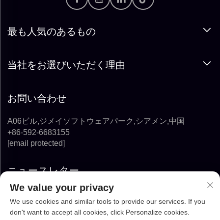
最も人気のあるもの
当社をお選びいただく理由
お問い合わせ
A06ビル,ジメイソフトウェアパーク,シアメン,中国
+86-592-6683155
[email protected]
ニュースレター
We value your privacy
購読する
We use cookies and similar tools to provide our services. If you
don't want to accept all cookies, click Personalize cookies.