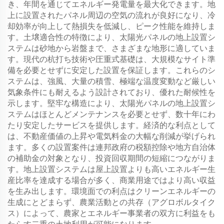
き、年間を通じてエネルギー発電量を最大化できます。地
上に設置されたパネル周辺の空気の流れが良好になり、冷
却効率が向上して熱損失を低減し、ピーク性能を維持しま
す。土壌適合性の特徴により、太陽光パネルの地上設置シ
ステムは砂地から岩盤まで、さまざまな地形に適していま
す。現代の杭打ち技術や圧重式基礎は、大規模なサイト準
備を必要とせずに安定した設置を保証します。これらのシ
ステムは、強風、大量の積雪、極端な温度変動など厳しい
気象条件にも耐えるよう設計されており、優れた耐候性を
示します。堅牢な構造により、太陽光パネルの地上設置シ
ステムはほとんどメンテナンスを必要とせず、数十年にわ
たり安定したサービスを提供します。経済的な利点として
は、不動産価値の上昇や電気料金の大幅な削減が挙げられ
ます。多くの設置案件は連邦政府の税額控除や地方自治体
の補助金の対象となり、投資回収期間の短縮につながりま
す。地上設置システムは屋上設置よりも高いエネルギー生
産比率を達成する場合が多く、商業用途ではより高い収益
を生み出します。環境面での利点はクリーンエネルギーの
生成にとどまらず、農業活動との共存（アグロボルタイク
ス）によって、農家とエネルギー事業者の双方に利益をも