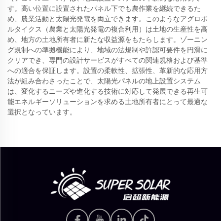
す。高い位置に設置されたパネル下でも農作業を継続できるた
め、農業活動と太陽光発電を両立できます。このようなアグロボ
ルタイクス（農業と太陽光発電の複合利用）は土地の生産性を高
め、地方の土地所有者に新たな収益源をもたらします。ゾーニン
グ規制への準拠機能により、地域の法規制や許認可要件を円滑に
クリアでき、専門の設計サービスがすべての関連規格および基準
への適合を保証します。設置の柔軟性、拡張性、革新的な応用方
法が組み合わさったことで、太陽光パネルの地上設置システム
は、変化するニーズや進化する技術に対応して発展できる再生可
能エネルギーソリューションを求める土地所有者にとって最適な
選択となっています。