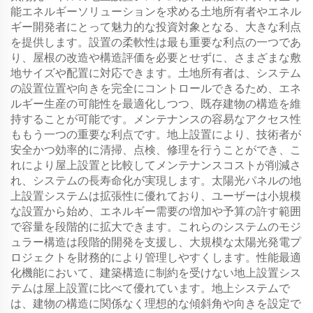
能エネルギーソリューションを求める土地所有者やエネル
ギー開発者にとって魅力的な投資対象となる、大きな利点
を提供します。設置の柔軟性は最も重要な利点の一つであ
り、屋根の改造や構造評価を必要とせずに、さまざまな敷
地サイズや配置に対応できます。土地所有者は、システム
の設置位置や向きを完全にコントロールできるため、エネ
ルギー生産の可能性を最適化しつつ、既存建物の構造を維
持することが可能です。メンテナンスの容易なアクセス性
ももう一つの重要な利点です。地上設置により、技術者が
安全かつ効率的に清掃、点検、修理を行うことができ、こ
れにより屋上設置と比較してメンテナンスコストが削減さ
れ、システムの長寿命化が実現します。太陽光パネルの地
上設置システムは拡張性に優れており、ユーザーは小規模
な設置から始め、エネルギー需要の増加や予算の許す範囲
で容量を段階的に拡大できます。これらのシステムのモジ
ュラー構造は段階的開発を支援し、大規模な太陽光発電プ
ロジェクトを財務的により管理しやすくします。性能最適
化機能において、建築構造に制約を受けない地上設置シス
テムは屋上設置に比べて優れています。地上システムで
は、建物の構造に関係なく理想的な傾斜角や向きを設定で