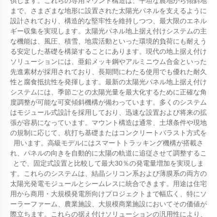
供します。これらの専用マウント構造は、平坦な農地から傾斜地
まで、さまざまな地形に設置された太陽光パネルを支えるように
設計されており、構造的な堅牢性を維持しつつ、最大限のエネル
ギー収集を実現します。太陽光パネル地上据え付けシステムの主
な機能は、風圧、積雪、地震活動といった環境的負荷にも耐えう
る安定した基礎を構築することにあります。現代の地上据え付け
ソリューションには、亜鉛メッキ鋼やアルミニウム合金といった
先進素材が採用されており、長期間にわたる使用でも優れた耐久
性と腐食抵抗性を発揮します。最新の太陽光パネル地上据え付け
システムには、季節ごとの太陽光量を最大化するために正確な角
度調整が可能な可変傾斜機構が備わっています。多くのシステム
はモジュール式設計を採用しており、迅速な設置および将来の拡
張が容易になっています。マウント構造は通常、土壌条件や現地
の規制に応じて、杭打ち基礎またはコンクリートバラスト方式を
用います。高級モデルにはスマートトラッキング機構が搭載さ
れ、パネルの向きを自動的に太陽の軌道に追従させて調整するこ
とで、固定式設置と比較して最大30％の発電量増加を実現しま
す。これらのシステムは、結晶シリコン系および薄膜系の両方の
太陽光発電モジュールとシームレスに統合できます。用途は住宅
用から商用・大規模発電所向けプロジェクトまで幅広く、特にソ
ーラーファーム、農業施設、大規模商業施設においてその価値が
際立ちます。これらの据え付けソリューションの汎用性により、