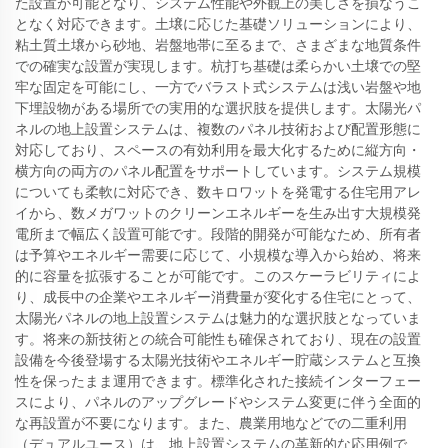
た設置が可能となり、システム性能や外観上の美しさを損なうこ
となく対応できます。土壌に応じた基礎ソリューションにより、
粘土質土壌から砂地、岩盤地帯に至るまで、さまざまな地質条件
での確実な設置が実現します。杭打ち基礎は柔らかい土壌での堅
牢な固定を可能にし、一方でバラスト式システムは浅い岩盤や地
下埋設物がある場所での実用的な選択肢を提供します。太陽光パ
ネルの地上設置システムは、複数のパネル技術および配置形態に
対応しており、スペースの有効利用を最大化するために縦方向・
横方向の両方のパネル配置をサポートしています。システム規模
についても柔軟に対応でき、数キロワットを発電する住宅用アレ
イから、数メガワットのクリーンエネルギーを生み出す大規模発
電所まで幅広く設置可能です。段階的開発が可能なため、所有者
は予算やエネルギー需要に応じて、小規模な導入から始め、将来
的に容量を拡張することが可能です。このスケーラビリティによ
り、成長中の企業やエネルギー消費量が変化する住宅にとって、
太陽光パネルの地上設置システムは魅力的な選択肢となっていま
す。将来の新技術との統合可能性も確保されており、現在の設置
設備を今後登場する太陽光技術やエネルギー貯蔵システムと互換
性を保ったまま運用できます。標準化された接続インターフェー
スにより、パネルのアップグレードやシステム変更に伴う全面的
な再設置が不要になります。また、農業用地などでの二重利用
（デュアルユース）は、地上設置システムの革新的な応用例で