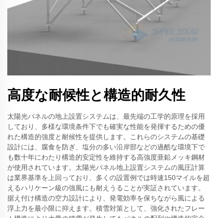
高度な耐候性と構造的耐久性
太陽光パネルの地上設置システムは、最先端の工学的原理を採用
しており、多様な環境条件下でも確実な性能を発揮するための優
れた構造的強度と耐候性を提供します。これらのシステムの基礎
設計には、腐食を防ぎ、塩分の多い沿岸部などの過酷な環境下で
も数十年にわたり構造的安定性を維持する高強度亜鉛メッキ鋼材
が使用されています。太陽光パネル地上設置システムの風圧計算
は業界基準を上回っており、多くの設置例では時速150マイルを超
えるハリケーン級の強風にも耐えうることが実証されています。
据え付け構造の空力設計により、発電効率を保ちながら風による
浮上力を最小限に抑えます。積雪対策として、強化されたフレー