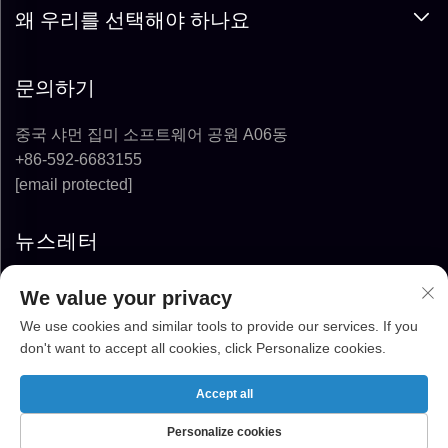
왜 우리를 선택해야 하나요
문의하기
중국 샤먼 집미 소프트웨어 공원 A06동
+86-592-6683155
[email protected]
뉴스레터
We value your privacy
구독하기
We use cookies and similar tools to provide our services. If you
don't want to accept all cookies, click Personalize cookies.
COPYRIGHT © 2025-2026 FUJIAN SUPER
SOLAR ENERGY TECHNOLOGY CO., LTD. ALL
Accept all
RIGHTS RESERVED
Personalize cookies