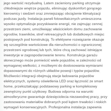
jego wartość rezydualną. Latem zacieniony parking utrzymuje
chłodniejsze wnętrze pojazdu, eliminując dyskomfort gorącego
kierownicy i siedzeń oraz zmniejszając obciążenie klimatyzacji
podczas jazdy. Instalacja paneli fotowoltaicznych umieszczona
wysoko optymalizuje pozyskiwanie energii, nie zajmując cennej
przestrzeni ziemi, umożliwiając właścicielom domu zachowanie
ogrodów, trawników, stref rekreacyjnych lub dodatkowych miejsc
postojowych pod konstrukcją. To efektywne rozwiązanie okazuje
się szczególnie wartościowe dla nieruchomości o ograniczonej
przestrzeni ogrodowej lub tych, które chcą zachować istniejące
inwestycje w zagospodarowanie terenu. Konstrukcja garażu
słonecznego może pomieścić wiele pojazdów, w zależności od
wymaganej wielkości, z możliwymi do dostosowania wymiarami
dopasowanymi do różnych układów posesji i typów pojazdów.
Możliwości integracji obejmują stacje ładowania pojazdów
elektrycznych, systemy oświetlenia LED oraz łączność ze smart
home, przekształcając podstawowy parking w kompleksowy
zewnętrzny punkt użytkowy. Budowa odporna na warunki
atmosferyczne gwarantuje dziesięciolecia niezawodnej pracy, przy
zastosowaniu materiałów dobranych pod kątem trwałości i niskich
wymagań konserwacyjnych. Profesjonalna instalacja zapewnia