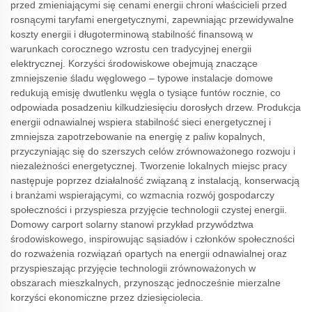
przed zmieniającymi się cenami energii chroni właścicieli przed
rosnącymi taryfami energetycznymi, zapewniając przewidywalne
koszty energii i długoterminową stabilność finansową w
warunkach corocznego wzrostu cen tradycyjnej energii
elektrycznej. Korzyści środowiskowe obejmują znaczące
zmniejszenie śladu węglowego – typowe instalacje domowe
redukują emisję dwutlenku węgla o tysiące funtów rocznie, co
odpowiada posadzeniu kilkudziesięciu dorosłych drzew. Produkcja
energii odnawialnej wspiera stabilność sieci energetycznej i
zmniejsza zapotrzebowanie na energię z paliw kopalnych,
przyczyniając się do szerszych celów zrównoważonego rozwoju i
niezależności energetycznej. Tworzenie lokalnych miejsc pracy
następuje poprzez działalność związaną z instalacją, konserwacją
i branżami wspierającymi, co wzmacnia rozwój gospodarczy
społeczności i przyspiesza przyjęcie technologii czystej energii.
Domowy carport solarny stanowi przykład przywództwa
środowiskowego, inspirowując sąsiadów i członków społeczności
do rozważenia rozwiązań opartych na energii odnawialnej oraz
przyspieszając przyjęcie technologii zrównoważonych w
obszarach mieszkalnych, przynosząc jednocześnie mierzalne
korzyści ekonomiczne przez dziesięciolecia.