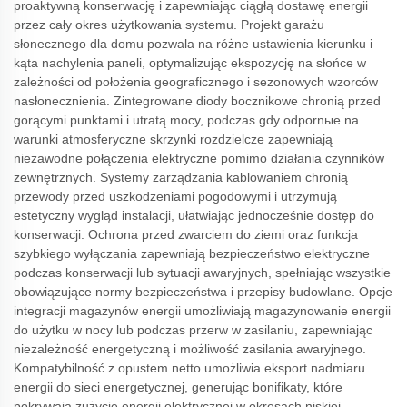
proaktywną konserwację i zapewniając ciągłą dostawę energii
przez cały okres użytkowania systemu. Projekt garażu
słonecznego dla domu pozwala na różne ustawienia kierunku i
kąta nachylenia paneli, optymalizując ekspozycję na słońce w
zależności od położenia geograficznego i sezonowych wzorców
nasłonecznienia. Zintegrowane diody bocznikowe chronią przed
gorącymi punktami i utratą mocy, podczas gdy odpornые na
warunki atmosferyczne skrzynki rozdzielcze zapewniają
niezawodne połączenia elektryczne pomimo działania czynników
zewnętrznych. Systemy zarządzania kablowaniem chronią
przewody przed uszkodzeniami pogodowymi i utrzymują
estetyczny wygląd instalacji, ułatwiając jednocześnie dostęp do
konserwacji. Ochrona przed zwarciem do ziemi oraz funkcja
szybkiego wyłączania zapewniają bezpieczeństwo elektryczne
podczas konserwacji lub sytuacji awaryjnych, spełniając wszystkie
obowiązujące normy bezpieczeństwa i przepisy budowlane. Opcje
integracji magazynów energii umożliwiają magazynowanie energii
do użytku w nocy lub podczas przerw w zasilaniu, zapewniając
niezależność energetyczną i możliwość zasilania awaryjnego.
Kompatybilność z opustem netto umożliwia eksport nadmiaru
energii do sieci energetycznej, generując bonifikaty, które
pokrywają zużycie energii elektrycznej w okresach niskiej