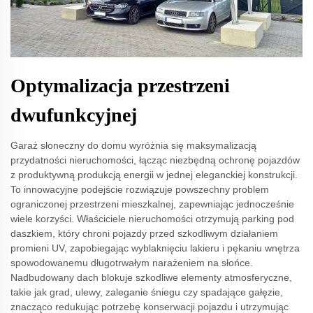
Optymalizacja przestrzeni
dwufunkcyjnej
Garaż słoneczny do domu wyróżnia się maksymalizacją
przydatności nieruchomości, łącząc niezbędną ochronę pojazdów
z produktywną produkcją energii w jednej eleganckiej konstrukcji.
To innowacyjne podejście rozwiązuje powszechny problem
ograniczonej przestrzeni mieszkalnej, zapewniając jednocześnie
wiele korzyści. Właściciele nieruchomości otrzymują parking pod
daszkiem, który chroni pojazdy przed szkodliwym działaniem
promieni UV, zapobiegając wyblaknięciu lakieru i pękaniu wnętrza
spowodowanemu długotrwałym narażeniem na słońce.
Nadbudowany dach blokuje szkodliwe elementy atmosferyczne,
takie jak grad, ulewy, zaleganie śniegu czy spadające gałęzie,
znacząco redukując potrzebę konserwacji pojazdu i utrzymując