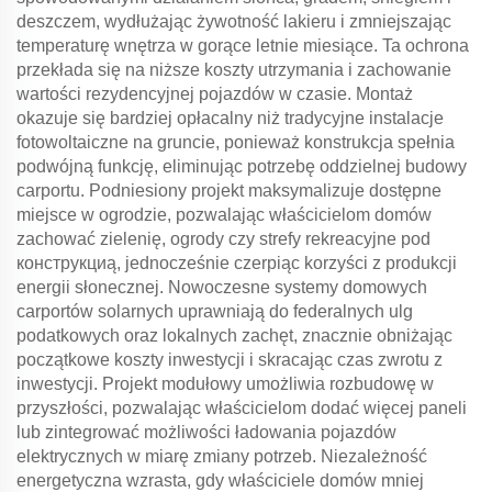
deszczem, wydłużając żywotność lakieru i zmniejszając
temperaturę wnętrza w gorące letnie miesiące. Ta ochrona
przekłada się na niższe koszty utrzymania i zachowanie
wartości rezydencyjnej pojazdów w czasie. Montaż
okazuje się bardziej opłacalny niż tradycyjne instalacje
fotowoltaiczne na gruncie, ponieważ konstrukcja spełnia
podwójną funkcję, eliminując potrzebę oddzielnej budowy
carportu. Podniesiony projekt maksymalizuje dostępne
miejsce w ogrodzie, pozwalając właścicielom domów
zachować zielenię, ogrody czy strefy rekreacyjne pod
конструкциą, jednocześnie czerpiąc korzyści z produkcji
energii słonecznej. Nowoczesne systemy domowych
carportów solarnych uprawniają do federalnych ulg
podatkowych oraz lokalnych zachęt, znacznie obniżając
początkowe koszty inwestycji i skracając czas zwrotu z
inwestycji. Projekt modułowy umożliwia rozbudowę w
przyszłości, pozwalając właścicielom dodać więcej paneli
lub zintegrować możliwości ładowania pojazdów
elektrycznych w miarę zmiany potrzeb. Niezależność
energetyczna wzrasta, gdy właściciele domów mniej