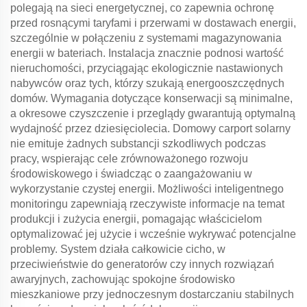
polegają na sieci energetycznej, co zapewnia ochronę
przed rosnącymi taryfami i przerwami w dostawach energii,
szczególnie w połączeniu z systemami magazynowania
energii w bateriach. Instalacja znacznie podnosi wartość
nieruchomości, przyciągając ekologicznie nastawionych
nabywców oraz tych, którzy szukają energooszczędnych
domów. Wymagania dotyczące konserwacji są minimalne,
a okresowe czyszczenie i przeglądy gwarantują optymalną
wydajność przez dziesięciolecia. Domowy carport solarny
nie emituje żadnych substancji szkodliwych podczas
pracy, wspierając cele zrównoważonego rozwoju
środowiskowego i świadcząc o zaangażowaniu w
wykorzystanie czystej energii. Możliwości inteligentnego
monitoringu zapewniają rzeczywiste informacje na temat
produkcji i zużycia energii, pomagając właścicielom
optymalizować jej użycie i wcześnie wykrywać potencjalne
problemy. System działa całkowicie cicho, w
przeciwieństwie do generatorów czy innych rozwiązań
awaryjnych, zachowując spokojne środowisko
mieszkaniowe przy jednoczesnym dostarczaniu stabilnych