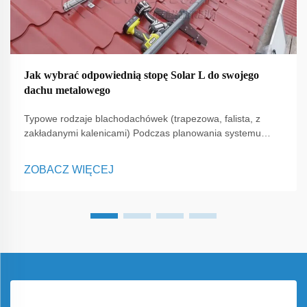
Jak wybrać odpowiednią stopę Solar L do swojego
dachu metalowego
Typowe rodzaje blachodachówek (trapezowa, falista, z
zakładanymi kalenicami) Podczas planowania systemu
montażowego dla paneli fotowoltaicznych na dachu
metalowym, zrozumienie profilu blachy jest kluczowe.
ZOBACZ WIĘCEJ
Dachy trapezowe, faliste oraz z zakładanymi kalenicami
mają różne konstrukcje...