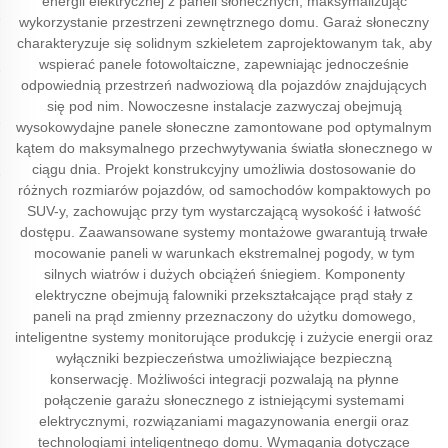
energii elektrycznej z paneli słonecznych, maksymalizując
wykorzystanie przestrzeni zewnętrznego domu. Garaż słoneczny
charakteryzuje się solidnym szkieletem zaprojektowanym tak, aby
wspierać panele fotowoltaiczne, zapewniając jednocześnie
odpowiednią przestrzeń nadwoziową dla pojazdów znajdujących
się pod nim. Nowoczesne instalacje zazwyczaj obejmują
wysokowydajne panele słoneczne zamontowane pod optymalnym
kątem do maksymalnego przechwytywania światła słonecznego w
ciągu dnia. Projekt konstrukcyjny umożliwia dostosowanie do
różnych rozmiarów pojazdów, od samochodów kompaktowych po
SUV-y, zachowując przy tym wystarczającą wysokość i łatwość
dostępu. Zaawansowane systemy montażowe gwarantują trwałe
mocowanie paneli w warunkach ekstremalnej pogody, w tym
silnych wiatrów i dużych obciążeń śniegiem. Komponenty
elektryczne obejmują falowniki przekształcające prąd stały z
paneli na prąd zmienny przeznaczony do użytku domowego,
inteligentne systemy monitorujące produkcję i zużycie energii oraz
wyłączniki bezpieczeństwa umożliwiające bezpieczną
konserwację. Możliwości integracji pozwalają na płynne
połączenie garażu słonecznego z istniejącymi systemami
elektrycznymi, rozwiązaniami magazynowania energii oraz
technologiami inteligentnego domu. Wymagania dotyczące