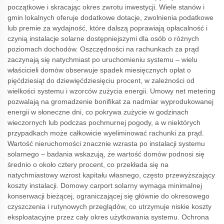
początkowe i skracając okres zwrotu inwestycji. Wiele stanów i
gmin lokalnych oferuje dodatkowe dotacje, zwolnienia podatkowe
lub premie za wydajność, które dalszą poprawiają opłacalność i
czynią instalacje solarne dostępniejszymi dla osób o różnych
poziomach dochodów. Oszczędności na rachunkach za prąd
zaczynają się natychmiast po uruchomieniu systemu – wielu
właścicieli domów obserwuje spadek miesięcznych opłat o
pięćdziesiąt do dziewięćdziesięciu procent, w zależności od
wielkości systemu i wzorców zużycia energii. Umowy net metering
pozwalają na gromadzenie bonifikat za nadmiar wyprodukowanej
energii w słoneczne dni, co pokrywa zużycie w godzinach
wieczornych lub podczas pochmurnej pogody, a w niektórych
przypadkach może całkowicie wyeliminować rachunki za prąd.
Wartość nieruchomości znacznie wzrasta po instalacji systemu
solarnego – badania wskazują, że wartość domów podnosi się
średnio o około cztery procent, co przekłada się na
natychmiastowy wzrost kapitału własnego, często przewyższający
koszty instalacji. Domowy carport solarny wymaga minimalnej
konserwacji bieżącej, ograniczającej się głównie do okresowego
czyszczenia i rutynowych przeglądów, co utrzymuje niskie koszty
eksploatacyjne przez cały okres użytkowania systemu. Ochrona