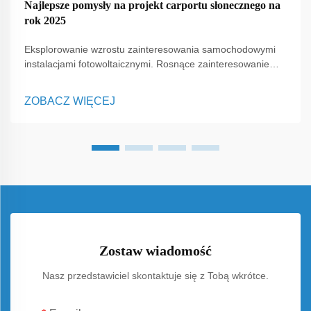
Najlepsze pomysły na projekt carportu słonecznego na
rok 2025
Eksplorowanie wzrostu zainteresowania samochodowymi
instalacjami fotowoltaicznymi. Rosnące zainteresowanie
czystą energią zmienia sposób, w jaki ludzie postrzegają
codzienne przestrzenie, a jednym z najbardziej
ZOBACZ WIĘCEJ
uniwersalnych rozwiązań pojawiających się dzisiaj są
samochodowe instalacje fotowoltaiczne. W przeciwieństwie
do tradycyjnych paneli montowanych wyłącznie na
dachach, C...
Zostaw wiadomość
Nasz przedstawiciel skontaktuje się z Tobą wkrótce.