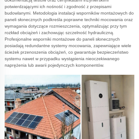
dokumentacją testów oraz certyfikatami inżynierskimi
potwierdzającymi ich nośność i zgodność z przepisami
budowlanymi. Metodologia instalacji wsporników montażowych do
paneli słonecznych podkreśla poprawne techniki mocowania oraz
wymagania dotyczące rozmieszczenia, optymalizując przy tym
rozkład obciążeń i zachowując szczelność hydrauliczną.
Profesjonalne wsporniki montażowe do paneli słonecznych
posiadają redundantne systemy mocowania, zapewniające wiele
ścieżek przenoszenia obciążeń, co gwarantuje bezpieczeństwo
systemu nawet w przypadku wystąpienia nieoczekiwanego
naprężenia lub awarii pojedynczych komponentów.