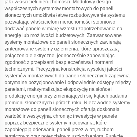
jak i właścicieli nieruchomości. Modułowy design
współczesnych systemów montażowych do paneli
słonecznych umożliwia łatwe rozbudowywanie systemu,
pozwalając właścicielom nieruchomości stopniowo
dodawać panele w miarę wzrostu zapotrzebowania na
energię lub możliwości budżetowych. Zaawansowane
systemy montażowe do paneli słonecznych zawierają
zintegrowane systemy uziemienia, które upraszczają
połączenia elektryczne, jednocześnie zapewniając
zgodność z przepisami bezpieczeństwa i normami
technicznymi. Precyzyjna konstrukcja wysokiej jakości
systemów montażowych do paneli słonecznych zapewnia
optymalne pozycjonowanie i odpowiednie odstępy między
panelami, maksymalizując ekspozycję na słońce i
produkcję energii przy zmieniających się kątach padania
promieni słonecznych i pórach roku. Niezawodne systemy
montażowe do paneli słonecznych oferują doskonałą
wartość inwestycyjną, chroniąc inwestycje w panele
poprzez bezpieczne systemy mocowania, które
zapobiegają oderwaniu paneli przez wiatr, ruchom
termicznym oraz potencjalnym uszkodzeniom. Funkcje