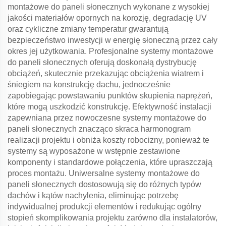
montażowe do paneli słonecznych wykonane z wysokiej
jakości materiałów opornych na korozję, degradację UV
oraz cykliczne zmiany temperatur gwarantują
bezpieczeństwo inwestycji w energię słoneczną przez cały
okres jej użytkowania. Profesjonalne systemy montażowe
do paneli słonecznych oferują doskonałą dystrybucję
obciążeń, skutecznie przekazując obciążenia wiatrem i
śniegiem na konstrukcję dachu, jednocześnie
zapobiegając powstawaniu punktów skupienia naprężeń,
które mogą uszkodzić konstrukcję. Efektywność instalacji
zapewniana przez nowoczesne systemy montażowe do
paneli słonecznych znacząco skraca harmonogram
realizacji projektu i obniża koszty robocizny, ponieważ te
systemy są wyposażone w wstępnie zestawione
komponenty i standardowe połączenia, które upraszczają
proces montażu. Uniwersalne systemy montażowe do
paneli słonecznych dostosowują się do różnych typów
dachów i kątów nachylenia, eliminując potrzebę
indywidualnej produkcji elementów i redukując ogólny
stopień skomplikowania projektu zarówno dla instalatorów,