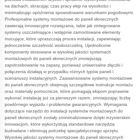
na dachach, skracając czas pracy ekip na wysokości i
minimalizując opóźnienia spowodowane warunkami pogodowymi.
Profesjonalne systemy montażowe do paneli słonecznych
zawierają innowacyjne rozwiązania, takie jak zintegrowane
systemy uszczelniające i wstępnie zamontowane elementy
mocujące, które upraszczają proces instalacji, zapewniając
jednocześnie szczelność wodoszczelną. Ujednolicone
komponenty stosowane w wysokiej jakości systemach
montażowych do paneli słonecznych zmniejszają
zapotrzebowanie na zapasy, ponieważ uniwersalne złączki i
połączenia działają w przypadku różnych typów paneli i
scenariuszy instalacyjnych. Zaawansowane systemy montażowe
do paneli słonecznych obejmują szczegółowe instrukcje montażu
oraz materiały pomocnicze, które pomagają ekipom poprawnie
wykonać instalację już za pierwszym razem, zmniejszając liczbę
powtórnego wyjazdu i problemów gwarancyjnych. Wymagania
dotyczące narzędzi do instalacji systemów montażowych do
paneli słonecznych zostały zminimalizowane dzięki inżynierskim
innowacjom, które wykorzystują standardowe narzędzia
budowlane i eliminują potrzebę specjalistycznego sprzętu.
Wysokiej jakości systemy montażowe do paneli słonecznych