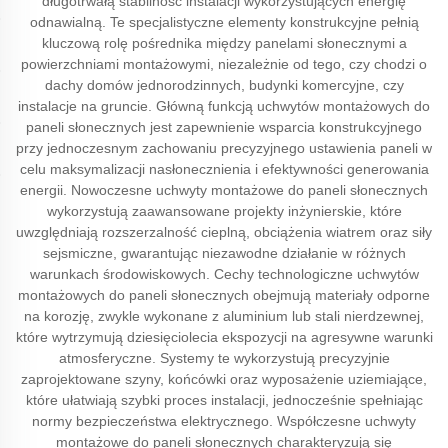
długotrwałą stabilność instalacji wykorzystujących energię
odnawialną. Te specjalistyczne elementy konstrukcyjne pełnią
kluczową rolę pośrednika między panelami słonecznymi a
powierzchniami montażowymi, niezależnie od tego, czy chodzi o
dachy domów jednorodzinnych, budynki komercyjne, czy
instalacje na gruncie. Główną funkcją uchwytów montażowych do
paneli słonecznych jest zapewnienie wsparcia konstrukcyjnego
przy jednoczesnym zachowaniu precyzyjnego ustawienia paneli w
celu maksymalizacji nasłonecznienia i efektywności generowania
energii. Nowoczesne uchwyty montażowe do paneli słonecznych
wykorzystują zaawansowane projekty inżynierskie, które
uwzględniają rozszerzalność cieplną, obciążenia wiatrem oraz siły
sejsmiczne, gwarantując niezawodne działanie w różnych
warunkach środowiskowych. Cechy technologiczne uchwytów
montażowych do paneli słonecznych obejmują materiały odporne
na korozję, zwykle wykonane z aluminium lub stali nierdzewnej,
które wytrzymują dziesięciolecia ekspozycji na agresywne warunki
atmosferyczne. Systemy te wykorzystują precyzyjnie
zaprojektowane szyny, końcówki oraz wyposażenie uziemiające,
które ułatwiają szybki proces instalacji, jednocześnie spełniając
normy bezpieczeństwa elektrycznego. Współczesne uchwyty
montażowe do paneli słonecznych charakteryzują się