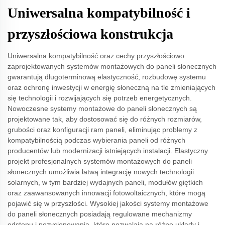
Uniwersalna kompatybilność i
przyszłościowa konstrukcja
Uniwersalna kompatybilność oraz cechy przyszłościowo
zaprojektowanych systemów montażowych do paneli słonecznych
gwarantują długoterminową elastyczność, rozbudowę systemu
oraz ochronę inwestycji w energię słoneczną na tle zmieniających
się technologii i rozwijających się potrzeb energetycznych.
Nowoczesne systemy montażowe do paneli słonecznych są
projektowane tak, aby dostosować się do różnych rozmiarów,
grubości oraz konfiguracji ram paneli, eliminując problemy z
kompatybilnością podczas wybierania paneli od różnych
producentów lub modernizacji istniejących instalacji. Elastyczny
projekt profesjonalnych systemów montażowych do paneli
słonecznych umożliwia łatwą integrację nowych technologii
solarnych, w tym bardziej wydajnych paneli, modułów giętkich
oraz zaawansowanych innowacji fotowoltaicznych, które mogą
pojawić się w przyszłości. Wysokiej jakości systemy montażowe
do paneli słonecznych posiadają regulowane mechanizmy
odstępu i pozycjonowania, które pozwalają na różne układy i