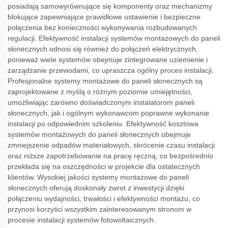
posiadają samowyrównujące się komponenty oraz mechanizmy
blokujące zapewniające prawidłowe ustawienie i bezpieczne
połączenia bez konieczności wykonywania rozbudowanych
regulacji. Efektywność instalacji systemów montażowych do paneli
słonecznych odnosi się również do połączeń elektrycznych,
ponieważ wiele systemów obejmuje zintegrowane uziemienie i
zarządzanie przewodami, co upraszcza ogólny proces instalacji.
Profesjonalne systemy montażowe do paneli słonecznych są
zaprojektowane z myślą o różnym poziomie umiejętności,
umożliwiając zarówno doświadczonym instalatorom paneli
słonecznych, jak i ogólnym wykonawcom poprawne wykonanie
instalacji po odpowiednim szkoleniu. Efektywność kosztowa
systemów montażowych do paneli słonecznych obejmuje
zmniejszenie odpadów materiałowych, skrócenie czasu instalacji
oraz niższe zapotrzebowanie na pracę ręczną, co bezpośrednio
przekłada się na oszczędności w projekcie dla ostatecznych
klientów. Wysokiej jakości systemy montażowe do paneli
słonecznych oferują doskonały zwrot z inwestycji dzięki
połączeniu wydajności, trwałości i efektywności montażu, co
przynosi korzyści wszystkim zainteresowanym stronom w
procesie instalacji systemów fotowoltaicznych.