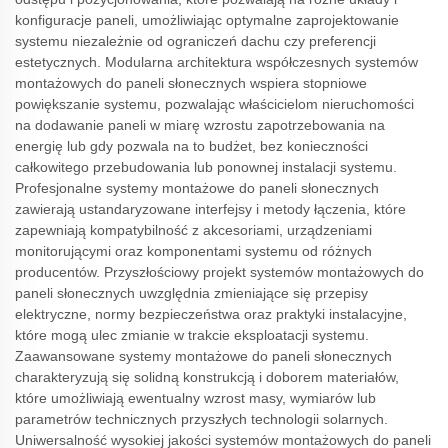
konfiguracje paneli, umożliwiając optymalne zaprojektowanie
systemu niezależnie od ograniczeń dachu czy preferencji
estetycznych. Modularna architektura współczesnych systemów
montażowych do paneli słonecznych wspiera stopniowe
powiększanie systemu, pozwalając właścicielom nieruchomości
na dodawanie paneli w miarę wzrostu zapotrzebowania na
energię lub gdy pozwala na to budżet, bez konieczności
całkowitego przebudowania lub ponownej instalacji systemu.
Profesjonalne systemy montażowe do paneli słonecznych
zawierają ustandaryzowane interfejsy i metody łączenia, które
zapewniają kompatybilność z akcesoriami, urządzeniami
monitorującymi oraz komponentami systemu od różnych
producentów. Przyszłościowy projekt systemów montażowych do
paneli słonecznych uwzględnia zmieniające się przepisy
elektryczne, normy bezpieczeństwa oraz praktyki instalacyjne,
które mogą ulec zmianie w trakcie eksploatacji systemu.
Zaawansowane systemy montażowe do paneli słonecznych
charakteryzują się solidną konstrukcją i doborem materiałów,
które umożliwiają ewentualny wzrost masy, wymiarów lub
parametrów technicznych przyszłych technologii solarnych.
Uniwersalność wysokiej jakości systemów montażowych do paneli