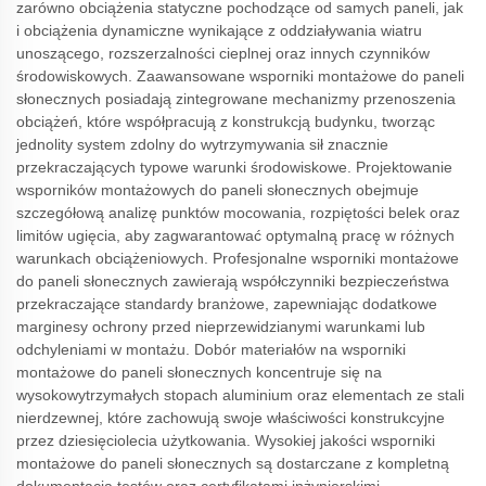
zarówno obciążenia statyczne pochodzące od samych paneli, jak
i obciążenia dynamiczne wynikające z oddziaływania wiatru
unoszącego, rozszerzalności cieplnej oraz innych czynników
środowiskowych. Zaawansowane wsporniki montażowe do paneli
słonecznych posiadają zintegrowane mechanizmy przenoszenia
obciążeń, które współpracują z konstrukcją budynku, tworząc
jednolity system zdolny do wytrzymywania sił znacznie
przekraczających typowe warunki środowiskowe. Projektowanie
wsporników montażowych do paneli słonecznych obejmuje
szczegółową analizę punktów mocowania, rozpiętości belek oraz
limitów ugięcia, aby zagwarantować optymalną pracę w różnych
warunkach obciążeniowych. Profesjonalne wsporniki montażowe
do paneli słonecznych zawierają współczynniki bezpieczeństwa
przekraczające standardy branżowe, zapewniając dodatkowe
marginesy ochrony przed nieprzewidzianymi warunkami lub
odchyleniami w montażu. Dobór materiałów na wsporniki
montażowe do paneli słonecznych koncentruje się na
wysokowytrzymałych stopach aluminium oraz elementach ze stali
nierdzewnej, które zachowują swoje właściwości konstrukcyjne
przez dziesięciolecia użytkowania. Wysokiej jakości wsporniki
montażowe do paneli słonecznych są dostarczane z kompletną