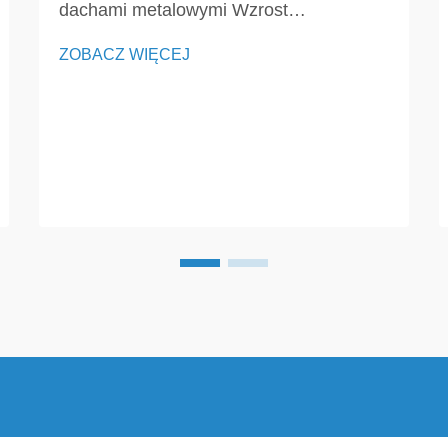
dachami metalowymi Wzrost
popularności dachów metalowych nie
ZOBACZ WIĘCEJ
jest przypadkowy. Coraz więcej
właścicieli nieruchomości i firm wybiera
ten typ pokrycia dachowego ze względu
na jego trwałość, estetykę i możliwość
wspierania systemów energii słonecznej.
W przeciwieństwie do tradycyjnych...