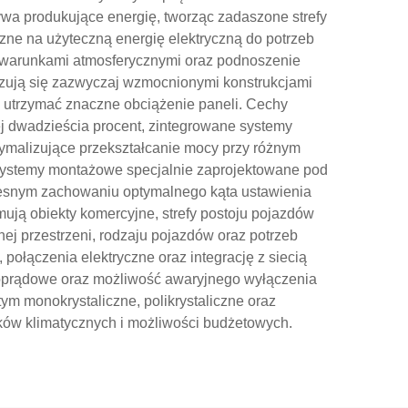
ywa produkujące energię, tworząc zadaszone strefy
zne na użyteczną energię elektryczną do potrzeb
d warunkami atmosferycznymi oraz podnoszenie
yzują się zazwyczaj wzmocnionymi konstrukcjami
 utrzymać znaczne obciążenie paneli. Cechy
j dwadzieścia procent, zintegrowane systemy
ptymalizujące przekształcanie mocy przy różnym
 systemy montażowe specjalnie zaprojektowane pod
esnym zachowaniu optymalnego kąta ustawienia
ują obiekty komercyjne, strefy postoju pojazdów
ej przestrzeni, rodzaju pojazdów oraz potrzeb
połączenia elektryczne oraz integrację z siecią
woprądowe oraz możliwość awaryjnego wyłączenia
ym monokrystaliczne, polikrystaliczne oraz
ków klimatycznych i możliwości budżetowych.