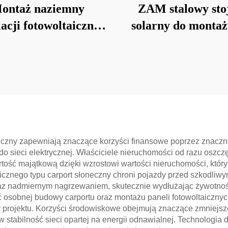
ontaż naziemny
ZAM stalowy sto
lacji fotowoltaicznej
solarny do montaż
 palach wbijanych
ziemi
eczny zapewniają znaczące korzyści finansowe poprzez znaczn
 do sieci elektrycznej. Właściciele nieruchomości od razu osz
tość majątkową dzięki wzrostowi wartości nieruchomości, któr
aicznego typu carport słoneczny chroni pojazdy przed szkodli
 nadmiernym nagrzewaniem, skutecznie wydłużając żywotność 
 osobnej budowy carportu oraz montażu paneli fotowoltaiczny
y projektu. Korzyści środowiskowe obejmują znaczące zmniejsz
w stabilność sieci opartej na energii odnawialnej. Technologi