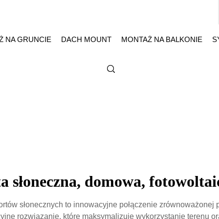
Ż NA GRUNCIE
DACH MOUNT
MONTAŻ NA BALKONIE
S
ta słoneczna, domowa, fotowoltai
rtów słonecznych to innowacyjne połączenie zrównoważonej pro
yjne rozwiązanie, które maksymalizuje wykorzystanie terenu 