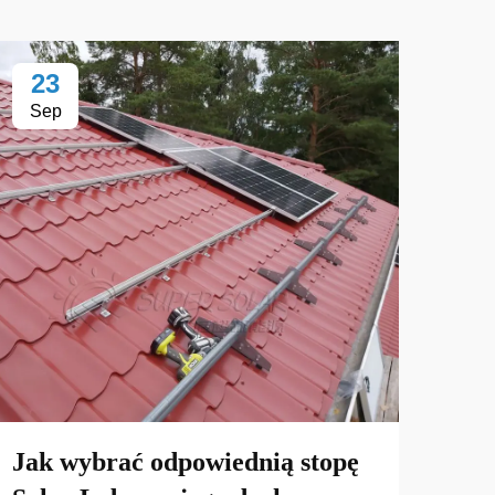
23
2
Sep
Se
Dla
Fee
roz
pan
Jak wybrać odpowiednią stopę
met