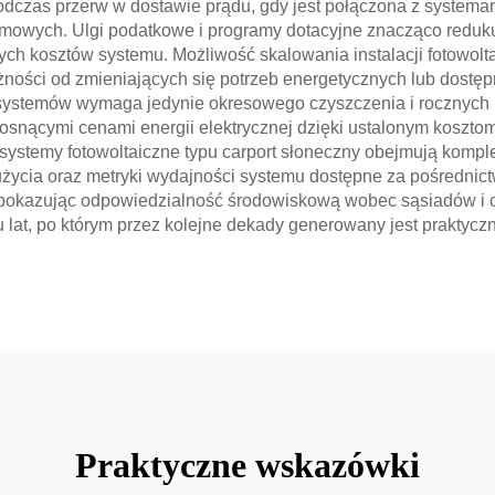
dczas przerw w dostawie prądu, gdy jest połączona z systema
mowych. Ulgi podatkowe i programy dotacyjne znacząco redukują
ych kosztów systemu. Możliwość skalowania instalacji fotowolt
żności od zmieniających się potrzeb energetycznych lub dos
systemów wymaga jedynie okresowego czyszczenia i rocznych 
rosnącymi cenami energii elektrycznej dzięki ustalonym koszto
systemy fotowoltaiczne typu carport słoneczny obejmują kompl
użycia oraz metryki wydajności systemu dostępne za pośrednictw
 pokazując odpowiedzialność środowiskową wobec sąsiadów i cz
 lat, po którym przez kolejne dekady generowany jest praktycz
Praktyczne wskazówki