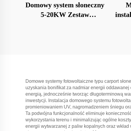
Domowy system słoneczny
M
5-20KW Zestaw
insta
Słoneczny
na
Domowe systemy fotowoltaiczne typu carport słon
uzyskania bonifikat za nadmiar energii oddawanej
energią, jednocześnie tworząc długoterminową war
inwestycji. Instalacja domowego systemu fotowolt
promieniowaniem UV, nagromadzeniem śniegu oraz
Ta podwójna funkcjonalność eliminuje konieczność
wykorzystania terenu i minimalizując ogólne koszt
energii wytwarzanej z paliw kopalnych oraz wkład 