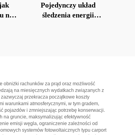
jak
Pojedynczy układ
u na
śledzenia energii
słonecznej
e obniżki rachunków za prąd oraz możliwość
czędzają na miesięcznych wydatkach związanych z
y zazwyczaj przekracza początkowe koszty
wymi warunkami atmosferycznymi, w tym gradem,
pojazdów i zmniejszając potrzebę konserwacji.
ch na gruncie, maksymalizując efektywność
enie emisji węgla, ograniczenie zależności od
a domowych systemów fotowoltaicznych typu carport