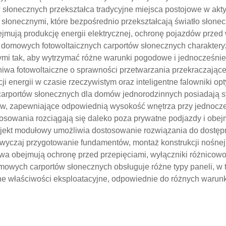
słonecznych przekształca tradycyjne miejsca postojowe w akt
onecznymi, które bezpośrednio przekształcają światło słonec
mują produkcję energii elektrycznej, ochronę pojazdów prze
 domowych fotowoltaicznych carportów słonecznych charakter
ymi tak, aby wytrzymać różne warunki pogodowe i jednocześnie
a fotowoltaiczne o sprawności przetwarzania przekraczające
i energii w czasie rzeczywistym oraz inteligentne falowniki o
h carportów słonecznych dla domów jednorodzinnych posiadają
w, zapewniające odpowiednią wysokość wnętrza przy jednocz
sowania rozciągają się daleko poza prywatne podjazdy i obejm
ojekt modułowy umożliwia dostosowanie rozwiązania do dostępn
wyczaj przygotowanie fundamentów, montaż konstrukcji nośnej, 
wa obejmują ochronę przed przepięciami, wyłączniki różnico
owych carportów słonecznych obsługuje różne typy paneli, w t
nne właściwości eksploatacyjne, odpowiednie do różnych warun