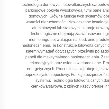
technologia domowych fotowoltaicznych carportów 
parkingowe pokryte wysokowydajnymi panelami sł
domowych. Główne funkcje tych systemów obej
wartości nieruchomości. Nowoczesne instalacje
aluminiowymi lub stalowymi, zaprojektowan
technologiczne obejmują zaawansowane ogniw
monitoringu pozwalające na śledzenie produkcj
nasłonecznieniu. Te konstrukcje fotowoltaicznyc
kątem wymagań dotyczących prześwitu pojazdó
paneli dla maksymalnego nasłonecznienia. Zasto
rekreacyjnych oraz osiedla wielorodzinne. Pr
energetycznych. Proces instalacji obejmuje zaz
poprzez system opustowy. Funkcje bezpieczeńst
systemu. Technologia fotowoltaicznych dom
cienkowarstwowe, z których każdy oferuje i