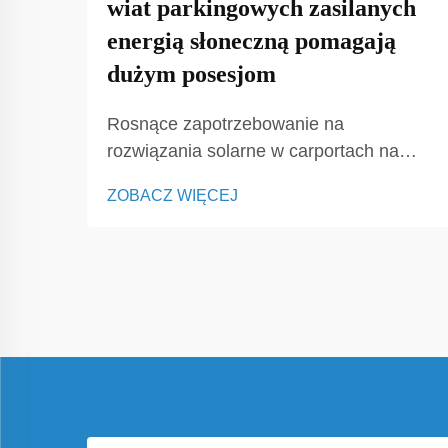
wiat parkingowych zasilanych
energią słoneczną pomagają
dużym posesjom
Rosnące zapotrzebowanie na
rozwiązania solarne w carportach na
dużych posesjach. W krajobrazie
ZOBACZ WIĘCEJ
komercyjnym carport solarny stał się
jedną z najbardziej praktycznych i
przyszłościowych inwestycji dla firm,
instytucji i deweloperów. W
przeciwieństwie do tradycyjnych...