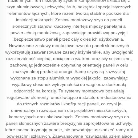
naziemnych. Ten niezbędny system komponentów składa się z
szyn aluminiowych, uchwytów, śrub, nakrętek i specjalistycznych
elementów łącznych, które razem tworzą stabilne podłoże dla
instalacji solarnych. Zestaw montażowy szyn do paneli
słonecznych stanowi kluczowy interfejs między panelami a
powierzchnią montażową, zapewniając prawidłową pozycję i
bezpieczeństwo paneli przez cały okres ich użytkowania.
Nowoczesne zestawy montażowe szyn do paneli słonecznych
wykorzystują zaawansowane zasady inżynierskie, aby uwzględnić
rozszerzalność cieplną, obciążenia wiatrem oraz siły sejsmiczne,
zachowując jednocześnie optymalną orientację paneli w celu
maksymalnej produkcji energii. Same szyny są zazwyczaj
wykonane ze stopu aluminium wysokiej jakości, zapewniając
wyjątkowy stosunek wytrzymałości do wagi oraz doskonałą
odporność na korozję. Te systemy montażowe posiadają
regulowane elementy, umożliwiające instalatorom dostosowanie
do różnych rozmiarów i konfiguracji paneli, co czyni je
uniwersalnym rozwiązaniem dla projektów mieszkaniowych,
komercyjnych oraz skalowalnych. Zestaw montażowy szyn do
paneli słonecznych zawiera precyzyjnie zaprojektowane uchwyty,
które mocno trzymają panele, nie powodując uszkodzeń ramy ani
powierzchni szklanych. Zaawansowane rozwiązania uziemiające