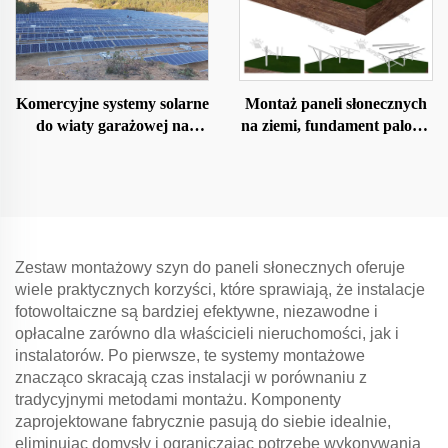
Komercyjne systemy solarne
Montaż paneli słonecznych
do wiaty garażowej na
na ziemi, fundament palowy
dachu
typu U, typu C
Zestaw montażowy szyn do paneli słonecznych oferuje
wiele praktycznych korzyści, które sprawiają, że instalacje
fotowoltaiczne są bardziej efektywne, niezawodne i
opłacalne zarówno dla właścicieli nieruchomości, jak i
instalatorów. Po pierwsze, te systemy montażowe
znacząco skracają czas instalacji w porównaniu z
tradycyjnymi metodami montażu. Komponenty
zaprojektowane fabrycznie pasują do siebie idealnie,
eliminując domysły i ograniczając potrzebę wykonywania