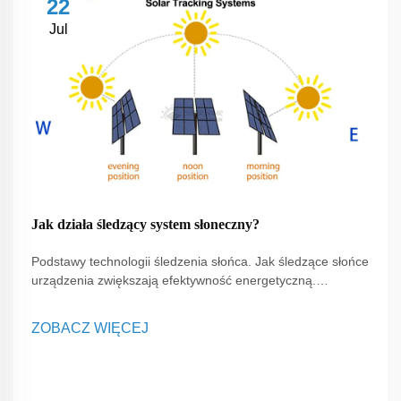
22
Jul
Jak działa śledzący system słoneczny?
Podstawy technologii śledzenia słońca. Jak śledzące słońce
urządzenia zwiększają efektywność energetyczną.
Śledzenie słońca odgrywa kluczową rolę w podnoszeniu
efektywności systemów energii słonecznej. Działają one
ZOBACZ WIĘCEJ
poprzez dostosowanie orientacji paneli słonecznych w
ciągu dnia...