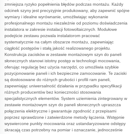
zmniejsza ryzyko popełnienia błędów podczas montażu. Każdy
odcinek szyny jest precyzyjnie produkowany, aby zapewnić spójne
wymiary i idealne wyrównanie, umożliwiając wykonanie
profesjonalnego montażu niezależnie od poziomu doświadczenia
instalatora w zakresie instalacji fotowoltaicznych. Modułowe
podejście zestawu pozwala instalatorom pracować
systematycznie na całym obszarze montażu, zapewniając
ciągłość postępów i stałą jakość realizowanego projektu.
Konstrukcja zacisków w zestawie montażowym szyn do paneli
słonecznych stanowi istotny postęp w technologii mocowania,
oferując regulację bez użycia narzędzi, co umożliwia szybkie
pozycjonowanie paneli i ich bezpieczne zamocowanie. Te zaciski
są dostosowane do różnych grubości i profili ram paneli,
zapewniając uniwersalność działania w przypadku specyfikacji
różnych producentów bez konieczności stosowania
specjalistycznych elementów. System uziemienia zintegrowany w
zestawie montażowym szyn do paneli słonecznych upraszcza
połączenia elektryczne i gwarantuje zgodność z przepisami
poprzez sprawdzone i zatwierdzone metody łączenia. Wstępnie
wyswiercone punkty mocowania oraz ustandaryzowane odstępy
skracają czas potrzebny na pomiar i oznaczanie, jednocześnie