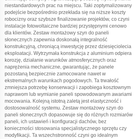
niestandardowych prac na miejscu. Taki zoptymalizowany
podejście bezpośrednio przekłada się na niższe koszty
robocizny oraz szybsze finalizowanie projektów, co czyni
instalacje fotowoltaiczne bardziej przystępnymi cenowo
dla klientów. Zestaw montażowy szyn do paneli
słonecznych zapewnia doskonałą integralność
konstrukcyjną, chroniącą inwestycję przez dziesięciolecia
eksploatacji. Wytrzymała konstrukcja z aluminium odpiera
korozję, działanie warunków atmosferycznych oraz
naprężenia mechaniczne, gwarantując, że panele
pozostaną bezpiecznie zamocowane nawet w
ekstremalnych warunkach pogodowych. Ta trwałość
zmniejsza potrzebę konserwacji i zapobiega kosztownym
naprawom lub wymianie paneli spowodowanym awariami
mocowania. Kolejną istotną zaletą jest elastyczność i
dostosowalność systemu. Zestaw montażowy szyn do
paneli słonecznych dopasowuje się do różnych rozmiarów
paneli, ich ustawień i konfiguracji dachów, bez
konieczności stosowania specjalistycznego sprzętu czy
modyfikacji. Ta wszechstronność czyni go idealnym