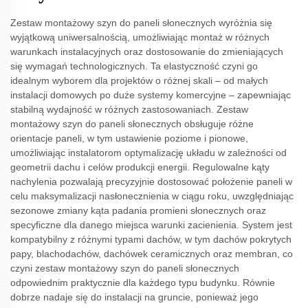
Zestaw montażowy szyn do paneli słonecznych wyróżnia się
wyjątkową uniwersalnością, umożliwiając montaż w różnych
warunkach instalacyjnych oraz dostosowanie do zmieniających
się wymagań technologicznych. Ta elastyczność czyni go
idealnym wyborem dla projektów o różnej skali – od małych
instalacji domowych po duże systemy komercyjne – zapewniając
stabilną wydajność w różnych zastosowaniach. Zestaw
montażowy szyn do paneli słonecznych obsługuje różne
orientacje paneli, w tym ustawienie poziome i pionowe,
umożliwiając instalatorom optymalizację układu w zależności od
geometrii dachu i celów produkcji energii. Regulowalne kąty
nachylenia pozwalają precyzyjnie dostosować położenie paneli w
celu maksymalizacji nasłonecznienia w ciągu roku, uwzględniając
sezonowe zmiany kąta padania promieni słonecznych oraz
specyficzne dla danego miejsca warunki zacienienia. System jest
kompatybilny z różnymi typami dachów, w tym dachów pokrytych
papy, blachodachów, dachówek ceramicznych oraz membran, co
czyni zestaw montażowy szyn do paneli słonecznych
odpowiednim praktycznie dla każdego typu budynku. Równie
dobrze nadaje się do instalacji na gruncie, ponieważ jego