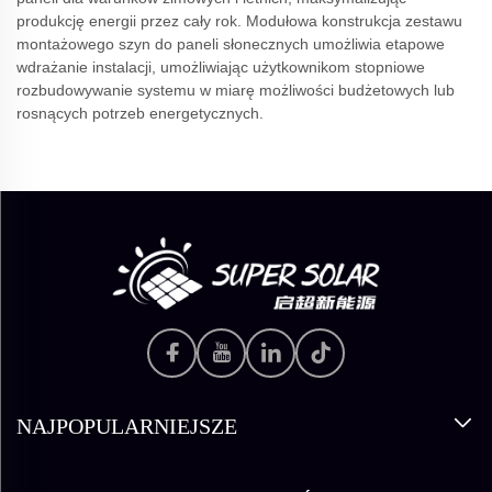
produkcję energii przez cały rok. Modułowa konstrukcja zestawu
montażowego szyn do paneli słonecznych umożliwia etapowe
wdrażanie instalacji, umożliwiając użytkownikom stopniowe
rozbudowywanie systemu w miarę możliwości budżetowych lub
rosnących potrzeb energetycznych.
NAJPOPULARNIEJSZE