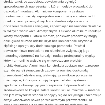
strukturalnej, co zapobiega powstawaniu pęknięć
spowodowanych naprężeniami, które mogłyby prowadzić do
uszkodzeń montażu. Aluminiowe komponenty zestawu
montażowego zostały zaprojektowane z myślą o spełnieniu lub
przekroczeniu przemysłowych standardów odporności na
obciążenia wiatrem i śniegiem, zapewniając niezawodne działanie
w różnych warunkach klimatycznych. Lekkość aluminium redukuje
koszty transportu i ułatwia montaż, ponieważ pracownicy mogą
obsługiwać dłuższe odcinki szyn bez konieczności używania
ciężkiego sprzętu czy dodatkowego personelu. Powłoki
powierzchniowe naniesione na aluminium zwiększają jego
naturalną odporność na korozję i nadają profesjonalny wygląd,
który harmonijnie wpisuje się w nowoczesne projekty
architektoniczne. Aluminiowa konstrukcja zestawu montażowego
szyn do paneli słonecznych zapewnia również doskonałą
przewodność elektryczną, ułatwiając prawidłowe połączenia
uziemiające, które gwarantują bezpieczeństwo systemu i
zgodność z obowiązującymi przepisami. Odpowiedzialność
środowiskowa to kolejna zaleta konstrukcji aluminiowej – materiał
ten jest w wysokim stopniu nadający się do recyklingu i zachowuje
swoje właściwości nawet po wielokrotnym przetworzeniu. Ta
cecha jest zgodna z celami środowiskowymi stojącymi za