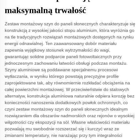
maksymalną trwałość
Zestaw montażowy szyn do paneli słonecznych charakteryzuje się
konstrukcją z wysokiej jakości stopu aluminium, która wyróżnia go
na tle tradycyjnych rozwiązań montażowych dostępnych na rynku
energii odnawialnej. Ten zaawansowany dobór materiału
zapewnia wyjątkowy stosunek wytrzymałości do wagi,
gwarantując solidne podparcie paneli fotowoltaicznych przy
jednoczesnym zachowaniu łatwości obsługi podczas montażu.
Szyny aluminiowe są poddawane specjalnemu procesowi
wytłaczania, w wyniku którego powstają precyzyjne profile
zaprojektowane tak, aby równomiernie rozkładać obciążenia na
całej powierzchni montażowej. W przeciwieństwie do stalowych
alternatyw, konstrukcja aluminiowa naturalnie odpiera korozję bez
konieczności nanoszenia dodatkowych powłok ochronnych, co
czyni zestaw montażowy szyn do paneli słonecznych idealnym
rozwiązaniem dla obszarów nadmorskich oraz rejonów o wysokiej
wilgotności czy ekspozycji na sól. Własne właściwości materiału
pozwalają mu swobodnie rozszerzać się i kurczyć wraz ze
zmianami temperatury, nie narażając przy tym integralności