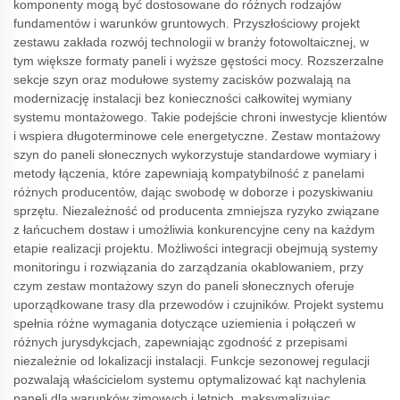
komponenty mogą być dostosowane do różnych rodzajów
fundamentów i warunków gruntowych. Przyszłościowy projekt
zestawu zakłada rozwój technologii w branży fotowoltaicznej, w
tym większe formaty paneli i wyższe gęstości mocy. Rozszerzalne
sekcje szyn oraz modułowe systemy zacisków pozwalają na
modernizację instalacji bez konieczności całkowitej wymiany
systemu montażowego. Takie podejście chroni inwestycje klientów
i wspiera długoterminowe cele energetyczne. Zestaw montażowy
szyn do paneli słonecznych wykorzystuje standardowe wymiary i
metody łączenia, które zapewniają kompatybilność z panelami
różnych producentów, dając swobodę w doborze i pozyskiwaniu
sprzętu. Niezależność od producenta zmniejsza ryzyko związane
z łańcuchem dostaw i umożliwia konkurencyjne ceny na każdym
etapie realizacji projektu. Możliwości integracji obejmują systemy
monitoringu i rozwiązania do zarządzania okablowaniem, przy
czym zestaw montażowy szyn do paneli słonecznych oferuje
uporządkowane trasy dla przewodów i czujników. Projekt systemu
spełnia różne wymagania dotyczące uziemienia i połączeń w
różnych jurysdykcjach, zapewniając zgodność z przepisami
niezależnie od lokalizacji instalacji. Funkcje sezonowej regulacji
pozwalają właścicielom systemu optymalizować kąt nachylenia
paneli dla warunków zimowych i letnich, maksymalizując