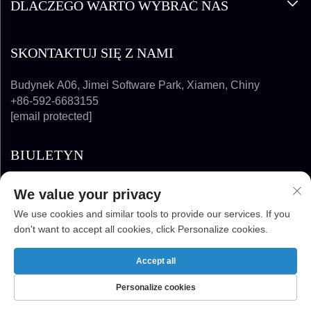
DLACZEGO WARTO WYBRAĆ NAS
SKONTAKTUJ SIĘ Z NAMI
Budynek A06, Jimei Software Park, Xiamen, Chiny
+86-592-6683155
[email protected]
BIULETYN
We value your privacy
SUBSKRYBUJ
We use cookies and similar tools to provide our services. If you
don't want to accept all cookies, click Personalize cookies.
PRAWA AUTORSKIE © 2024-2025 FUJIAN
SUPER SOLAR ENERGY TECHNOLOGY CO.,
Accept all
LTD. WSZELKIE PRAWA ZASTRZEŻONE
Personalize cookies
STRONA GŁÓWNA
PRODUKTY
E-MAIL
TEL.