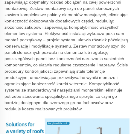
zapewniając optymalny rozkład obciążeń na całej powierzchni
montażowej. Zestaw montażowy szyn do paneli słonecznych
zawiera kompleksowe pakiety elementów mocujących, eliminując
konieczność dokupowania dodatkowych części, redukując
złożoność zakupów i zapewniając kompatybilność wszystkich
elementów systemu. Efektywność instalacji wykracza poza sam
montaż początkowy – projekt systemu ułatwia również późniejszą
konserwację i modyfikacje systemu. Zestaw montażowy szyn do
paneli słonecznych pozwala na demontaż lub regulację
poszczególnych paneli bez konieczności naruszania sąsiednich
komponentów, co ułatwia regularne czyszczenie i naprawy. Ścisłe
procedury kontroli jakości zapewniają stałe tolerancje
produkcyjne, umożliwiające przewidywalne wyniki montażu i
ograniczające konieczność korekt w terenie. Kompatybilność
systemu ze standardowymi narzędziami monterskimi eliminuje
potrzebę stosowania specjalistycznego sprzętu, co czyni go
bardziej dostępnym dla szerszego grona fachowców oraz
redukuje koszty realizowanych projektów.