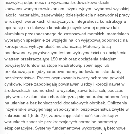
niezwykłą odporność na wyzwania środowiskowe dzięki
zaawansowanym rozwiązaniom inżynieryjnym i wyborowi wysokiej
jakości materiałów, zapewniając dziesięciolecia niezawodnej pracy
w różnych warunkach klimatycznych. Integralność konstrukcyjna
opiera się na stalowym konstrukcji ocynkowanej ogniowo lub
aluminium przeznaczonego do zastosowań morskich, materiałach
wybranych specjalnie ze względu na ich wyjątkową odporność na
korozję oraz wytrzymałość mechaniczną. Materiały te są
poddawane rygorystycznym testom wytrzymałości na obciążenia
wiatrem przekraczające 150 mph oraz obciążenia śniegiem
powyżej 50 funtów na stopę kwadratową, spełniając lub
przekraczając międzynarodowe normy budowlane i standardy
bezpieczeństwa. Proces ocynkowania tworzy ochronne powłoki
cynkowe, które zapobiegają powstawaniu rdzy i korozji nawet w
środowiskach nadmorskich o wysokiej zawartości soli, podczas
gdy wersje z aluminium charakteryzują się naturalną odpornością
na utlenianie bez konieczności dodatkowych obróbek. Obliczenia
inżynierskie uwzględniają współczynniki bezpieczeństwa zwykle w
zakresie od 1,5 do 2,0, zapewniając stabilność konstrukcji w
warunkach znacznie przekraczających normalne parametry
eksploatacyjne. Systemy fundamentowe wykorzystują betonowe