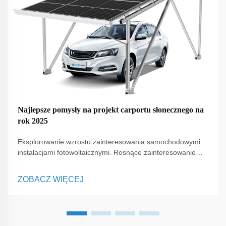
Najlepsze pomysły na projekt carportu słonecznego na
rok 2025
Eksplorowanie wzrostu zainteresowania samochodowymi
instalacjami fotowoltaicznymi. Rosnące zainteresowanie
czystą energią zmienia sposób, w jaki ludzie postrzegają
codzienne przestrzenie, a jednym z najbardziej
ZOBACZ WIĘCEJ
uniwersalnych rozwiązań pojawiających się dzisiaj są
samochodowe instalacje fotowoltaiczne. W przeciwieństwie
do tradycyjnych paneli montowanych wyłącznie na
dachach, C...