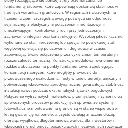
stopy rozciągające się poniżej strefy przemarzania lub
fundamenty śrubowe, które zapewniają doskonałą stabilność w
trudnych warunkach gruntowych. W regionach narażonych na
trzęsienia ziemi szczególną uwagę poświęca się odporności
sejsmicznej, z elastycznymi połączeniami montażowymi
umożliwiającymi kontrolowany ruch przy jednoczesnym
zachowaniu integralności konstrukcyjnej. Wysokiej jakości łączniki
wykonane ze stali nierdzewnej lub specjalnie powlekanej stali
węglowej opierają się poluzowaniu i degradacji w czasie,
zapewniając trwałe połączenia przez cykle zmian temperatury i
rozszerzalność termiczną. Konstrukcja modułowa równomiernie
rozkłada obciążenia na punkty fundamentowe, zapobiegając
koncentracji naprężeń, które mogłyby prowadzić do
przedwczesnego uszkodzenia. Testy w tunelu aerodynamicznym
potwierdzają właściwości aerodynamiczne, gwarantując stabilność
instalacji nawet podczas ekstremalnych zjawisk pogodowych.
Połączenie wytrzymałych materiałów, przemyślanej inżynierii oraz
sprawdzonych procesów produkcyjnych sprawia, że systemy
fotowoltaiczne montowane na gruncie są w stanie wspierać 25-
letnią gwarancję na panele, a często działają znacznie dłużej,
oferując wyjątkową długoterminową wartość dla inwestorów i
właścicieli nieruchomości poszukujących niezawodnych rozwiązań