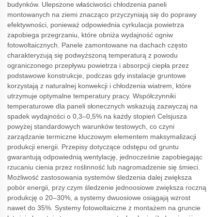
budynków. Ulepszone właściwości chłodzenia paneli
montowanych na ziemi znacząco przyczyniają się do poprawy
efektywności, ponieważ odpowiednia cyrkulacja powietrza
zapobiega przegrzaniu, które obniża wydajność ogniw
fotowoltaicznych. Panele zamontowane na dachach często
charakteryzują się podwyższoną temperaturą z powodu
ograniczonego przepływu powietrza i absorpcji ciepła przez
podstawowe konstrukcje, podczas gdy instalacje gruntowe
korzystają z naturalnej konwekcji i chłodzenia wiatrem, które
utrzymuje optymalne temperatury pracy. Współczynniki
temperaturowe dla paneli słonecznych wskazują zazwyczaj na
spadek wydajności o 0,3–0,5% na każdy stopień Celsjusza
powyżej standardowych warunków testowych, co czyni
zarządzanie termiczne kluczowym elementem maksymalizacji
produkcji energii. Przepisy dotyczące odstępu od gruntu
gwarantują odpowiednią wentylację, jednocześnie zapobiegając
rzucaniu cienia przez roślinność lub nagromadzenie się śmieci.
Możliwość zastosowania systemów śledzenia dalej zwiększa
pobór energii, przy czym śledzenie jednoosiowe zwiększa roczną
produkcję o 20–30%, a systemy dwuosiowe osiągają wzrost
nawet do 35%. Systemy fotowoltaiczne z montażem na gruncie