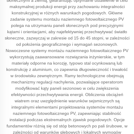
słonecznymi a ziemią, gwarantując optymalne ustawienie w celu
maksymalnej produkcji energii przy zachowaniu integralności
konstrukcyjnej w różnych warunkach pogodowych. Główne
zadanie systemu montażu naziemnego fotowoltaicznego PV
polega na utrzymaniu paneli słonecznych pod precyzyjnymi
kątami i orientacjami, aby najefektywniej przechwytywać światło
słoneczne, zazwyczaj w zakresie od 15 do 45 stopni, w zależności
od położenia geograficznego i wymagań sezonowych.
Nowoczesne systemy montażu naziemnego fotowoltaicznego PV
wykorzystują zaawansowane rozwiązania inżynierskie, w tym
materiały odporne na korozję, typowo stal ocynkowaną lub
konstrukcję z aluminium, co zapewnia długowieczność i trwałość
w środowisku zewnętrznym. Ramy technologiczne obejmują
mechanizmy regulacji nachylenia, pozwalające operatorom
modyfikować kąty paneli sezonowo w celu zwiększenia
efektywności przechwytywania energii. Obliczenia obciążeń
wiatrem oraz uwzględnienie warunków sejsmicznych są
integralnymi elementami projektowania systemów montażu
naziemnego fotowoltaicznego PV, zapewniając stabilność
instalacji podczas ekstremalnych zjawisk pogodowych. Opcje
fundamentów różnią się od stóp betonowych po pali śrubowe, w
zależności od warunków glebowych i lokalnych wymogów