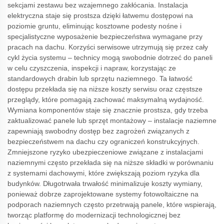
sekcjami zestawu bez wzajemnego zakłócania. Instalacja
elektryczna staje się prostsza dzięki łatwemu dostępowi na
poziomie gruntu, eliminując kosztowne podesty nośne i
specjalistyczne wyposażenie bezpieczeństwa wymagane przy
pracach na dachu. Korzyści serwisowe utrzymują się przez cały
cykl życia systemu – technicy mogą swobodnie dotrzeć do paneli
w celu czyszczenia, inspekcji i napraw, korzystając ze
standardowych drabin lub sprzętu naziemnego. Ta łatwość
dostępu przekłada się na niższe koszty serwisu oraz częstsze
przeglądy, które pomagają zachować maksymalną wydajność.
Wymiana komponentów staje się znacznie prostsza, gdy trzeba
zaktualizować panele lub sprzęt montażowy – instalacje naziemne
zapewniają swobodny dostęp bez zagrożeń związanych z
bezpieczeństwem na dachu czy ograniczeń konstrukcyjnych.
Zmniejszone ryzyko ubezpieczeniowe związane z instalacjami
naziemnymi często przekłada się na niższe składki w porównaniu
z systemami dachowymi, które zwiększają poziom ryzyka dla
budynków. Długotrwała trwałość minimalizuje koszty wymiany,
ponieważ dobrze zaprojektowane systemy fotowoltaiczne na
podporach naziemnych często przetrwają panele, które wspierają,
tworząc platformę do modernizacji technologicznej bez