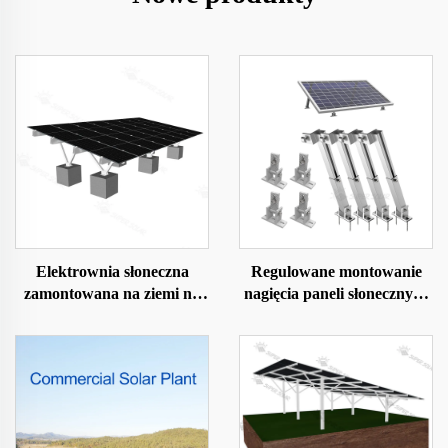
Elektrownia słoneczna
Regulowane montowanie
zamontowana na ziemi na
nagięcia paneli słonecznych
fundamencie betonowym
do podłogi/dach/podwórka