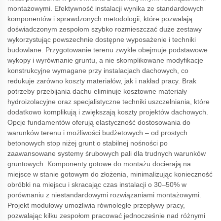
montażowymi. Efektywność instalacji wynika ze standardowych
komponentów i sprawdzonych metodologii, które pozwalają
doświadczonym zespołom szybko rozmieszczać duże zestawy
wykorzystując powszechnie dostępne wyposażenie i techniki
budowlane. Przygotowanie terenu zwykle obejmuje podstawowe
wykopy i wyrównanie gruntu, a nie skomplikowane modyfikacje
konstrukcyjne wymagane przy instalacjach dachowych, co
redukuje zarówno koszty materiałów, jak i nakład pracy. Brak
potrzeby przebijania dachu eliminuje kosztowne materiały
hydroizolacyjne oraz specjalistyczne techniki uszczelniania, które
dodatkowo komplikują i zwiększają koszty projektów dachowych.
Opcje fundamentów oferują elastyczność dostosowania do
warunków terenu i możliwości budżetowych – od prostych
betonowych stop niżej grunt o stabilnej nośności po
zaawansowane systemy śrubowych pali dla trudnych warunków
gruntowych. Komponenty gotowe do montażu docierają na
miejsce w stanie gotowym do złożenia, minimalizując konieczność
obróbki na miejscu i skracając czas instalacji o 30–50% w
porównaniu z niestandardowymi rozwiązaniami montażowymi.
Projekt modułowy umożliwia równoległe przepływy pracy,
pozwalając kilku zespołom pracować jednocześnie nad różnymi