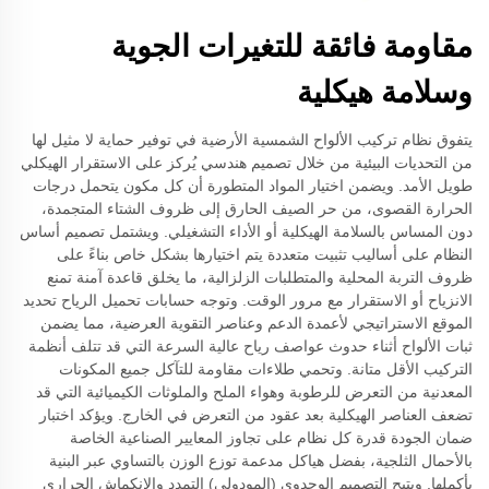
مقاومة فائقة للتغيرات الجوية
وسلامة هيكلية
يتفوق نظام تركيب الألواح الشمسية الأرضية في توفير حماية لا مثيل لها
من التحديات البيئية من خلال تصميم هندسي يُركز على الاستقرار الهيكلي
طويل الأمد. ويضمن اختيار المواد المتطورة أن كل مكون يتحمل درجات
الحرارة القصوى، من حر الصيف الحارق إلى ظروف الشتاء المتجمدة،
دون المساس بالسلامة الهيكلية أو الأداء التشغيلي. ويشتمل تصميم أساس
النظام على أساليب تثبيت متعددة يتم اختيارها بشكل خاص بناءً على
ظروف التربة المحلية والمتطلبات الزلزالية، ما يخلق قاعدة آمنة تمنع
الانزياح أو الاستقرار مع مرور الوقت. وتوجه حسابات تحميل الرياح تحديد
الموقع الاستراتيجي لأعمدة الدعم وعناصر التقوية العرضية، مما يضمن
ثبات الألواح أثناء حدوث عواصف رياح عالية السرعة التي قد تتلف أنظمة
التركيب الأقل متانة. وتحمي طلاءات مقاومة للتآكل جميع المكونات
المعدنية من التعرض للرطوبة وهواء الملح والملوثات الكيميائية التي قد
تضعف العناصر الهيكلية بعد عقود من التعرض في الخارج. ويؤكد اختبار
ضمان الجودة قدرة كل نظام على تجاوز المعايير الصناعية الخاصة
بالأحمال الثلجية، بفضل هياكل مدعمة توزع الوزن بالتساوي عبر البنية
بأكملها. ويتيح التصميم الوحدوي (المودولي) التمدد والانكماش الحراري