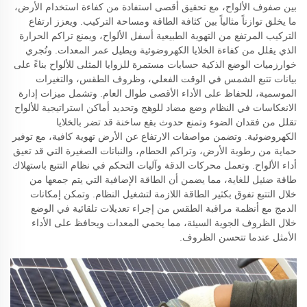
بين صفوف الألواح، مع تحقيق أقصى استفادة من كفاءة استخدام الأرض،
ما يخلق توازناً مثالياً بين كثافة الطاقة ومساحة التركيب. ويعزز ارتفاع
التركيب المرتفع من التهوية الطبيعية أسفل الألواح، ويمنع تراكم الحرارة
الذي يقلل من كفاءة الخلايا الكهروضوئية ويطيل عمر المعدات. وتُجري
خوارزميات الوضع الذكية حسابات مستمرة للزوايا المثلى للألواح بناءً على
بيانات تتبع الشمس في الوقت الفعلي، وظروف الطقس، والتغيرات
الموسمية، للحفاظ على الأداء الأقصى طوال العام. وتشمل ميزات إدارة
الانعكاسات في النظام وضع مضاد للوهج وتحديد أماكن استراتيجية للألواح
تقلل من فقدان الضوء وتمنع حدوث بقع ساخنة قد تضر بالخلايا
الكهروضوئية. وتضمن مواصفات الارتفاع عن الأرض تهوية كافية، مع توفير
حماية من رطوبة الأرض، وتراكم الحطام، والنباتات الصغيرة التي قد تعيق
أداء الألواح. وتعمل محركات الدقة وآليات التحكم في نظام التتبع باستهلاك
طاقة ضئيل للغاية، مما يضمن أن الطاقة الإضافية التي يتم جمعها من
خلال التتبع تفوق بكثير الطاقة اللازمة لتشغيل النظام. وتمكن إمكانات
الدمج مع أنظمة مراقبة الطقس من إجراء تعديلات تلقائية في الوضع
خلال الظروف الجوية السيئة، مما يحمي المعدات ويحافظ على الأداء
الأمثل عندما تتحسن الظروف.