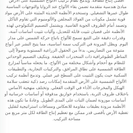
أقصى إنتاج للطاقة. ويدمج نظام تركيب الألواح الشمسية على الأرض
مبادئ هندسية متقدمة تضمن بقاء الألواح عند الزوايا والتوجهات المناسبة
طوال عمرها التشغيلي. وتستخدم الأنظمة الحديثة المثبتة على الأرض مواد
قوية تشمل مكونات من الفولاذ المجلفن والألومنيوم التي تقاوم التآكل
وتصمد أمام الظروف الجوية القاسية. ويشتمل التصميم التكنولوجي لهذه
الأنظمة على قضبان تثبيت قابلة للتعديل، وآليات تثبيت أساسات آمنة،
وقدرات دقيقة على التتبع تسمح للألواح باتباع حركة الشمس على مدار
اليوم. ويظل المرونة في التركيب سمة أساسية، مما يتيح النشر عبر أنواع
متنوعة من التضاريس، بدءاً من الحقول الزراعية المستوية وصولاً إلى
المناظر الطبوغرافية ذات المنحدرات الخفيفة. ويتكيف التصميم الوحداتي
للنظام مع أحجام وأشكال مختلفة من الألواح، ما يجعله مناسباً لمزارع
الطاقة الشمسية على نطاق المرافق، والتركيبات التجارية، والتطبيقات
السكنية حيث يكون التثبيت على السطح غير عملي. وتدمج أنظمة تركيب
الألواح الشمسية على الأرض المتقدمة إمكانات رصد ذكية تتعقب سلامة
الهيكل والمخرجات الأداء في الوقت الفعلي. وتختلف منهجية الأساس
باختلاف ظروف التربة، باستخدام خوازيق مدقوقة أو أساسات خرسانية أو
أساسات موزونة لضمان الثبات على المدى الطويل. وعادةً ما تكون هذه
الأنظمة مزودة بطبقات مقاومة للانعكاس ومسافات استراتيجية لتقليل
تغطية الأرض بأقصى قدر ممكن مع تعظيم إنتاج الطاقة لكل متر مربع من
مساحة التركيب.