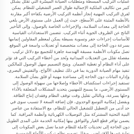
عمليات التركيب المبسطة ومتطلبات الصيانة الميسَّرة التي تقلل بشكل
كبير من تكاليف الملكية الإجمالية طوال العمر التشغيلي للنظام. يمكن
لفرق التركيب المهنية إنجاز أنظمة التركيب الأرضية بكفاءة أكبر مقارنة
بالأنظمة المثبتة على الأسطح، حيث إن العمل على مستوى الأرض يلغي
الحاجة إلى معدات السلامة، والإجراءات الخاصة بالوصول، وإلى التأخير
الناتج عن الظروف الجوية أثناء التركيب. تتضمن الاستعدادات القياسية
للأساسات إجراءات حفر وتسوية بسيطة يمكن لمعظم المقاولين إتمامها
بسرعة دون الحاجة إلى معدات متخصصة أو تعديلات واسعة في الموقع.
تصل مكونات الأنظمة مسبقة الهندسة جاهزة للتجميع مع دلائل تركيب
مفصلة تقلل من التعديلات الميدانية وتُحد من أخطاء التركيب التي قد تؤثر
على أداء النظام أو تغطية الضمان. ويتيح التصميم سهل الوصول للمالكين
تنفيذ مهام الصيانة الدورية بما في ذلك تنظيف الألواح، والتفتيش البصري،
وإدارة النباتات دون الحاجة إلى مساعدة مهنية أو قلق بشأن السلامة.
تستفيد إجراءات استكشاف الأخطاء وإصلاحها من سهولة الوصول إلى
المستوى الأرضي، ما يسمح للمهنيين بتحديد المشكلات المتعلقة بالأداء
وحلها بسرعة، وبالتالي تقليل وقت توقف النظام وفقدان إنتاج الطاقة.
وبفضل إمكانية التوسع الوحدوي، فإن إضافة السعة لا تتسبب سوى في
حد أدنى من التعطيل للتشغيل الحالي للنظام، مع الاستفادة من عناصر
البنية التحتية المشتركة مثل التوصيلات الكهربائية وأنظمة المراقبة. كما
يضمن توافر قطع الغيار والتوافق بينها إمكانية الخدمة على المدى الطويل
دون الحاجة إلى تحديثات كاملة للنظام عندما تصل بعض المكونات إلى
نهاية عمرها الافتراضي. ويقلل تصميم نظام تركيب الألواح الشمسية