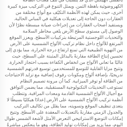
الكهروضوئية باهظة الثمن. ويمثل التنوع في التركيب ميزة كبيرة
أخرى، حيث يمكن لهذه الأنظمة التكيّف مع أنواع مختلفة من
العقارات دون الحاجة إلى تعديلات هيكلية في المباني الحالية.
ويستفيد أصحاب العقارات من إجراءات صيانة مبسطة نظرًا لأن
الوصول إلى مستوى سطح الأرض يلغي مخاطر السلامة
والتحديات اللوجستية المرتبطة بتركيبات الأسطح. ويعزز الموقع
المرتفع للألواح داخل نظام تركيب الألواح الشمسية على الأرض
من التهوية الطبيعية التي تمنع ارتفاع درجة الحرارة، مما يؤدي إلى
تحسين إنتاج الطاقة مقارنةً بالبدائل المثبتة على السطح، حيث
غالبًا ما تعاني الألواح من انخفاض الكفاءة بسبب احتجاز الحرارة.
وتتيح مزايا القابلية للتوسع للمستخدمين توسيع قدرتهم الشمسية
تدريجيًا، بإضافة ألواح ومكونات رفوف إضافية مع تزايد الاحتياجات
من الطاقة أو توفر الميزانية. كما أن مرونة تصميم النظام
تستوعب التحديثات التكنولوجية المستقبلية، مما يضمن التوافق
مع أجيال الألواح الشمسية القادمة ومعدات المراقبة. وتتطلب
أنظمة تركيب الألواح الشمسية على الأرض إعدادًا هيكليًا بسيطًا لا
يتعدى تنظيف الموقع وتسويته، مما يقلل من تكاليف التركيب
والجدول الزمني مقارنةً بالتعديلات المعقدة على الأسطح. وتتيح
إمكانات التوضع الاستراتيجي التعرض الأمثل لأشعة الشمس طوال
اليوم، مما يزيد من إمكانات توليد الطاقة، وهو ما ينعكس مباشرةً