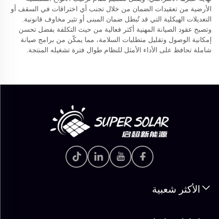
الأرضية من تعقيدات الضمان من خلال تجنب أي اختراقات في السقف أو
التعديلات الهيكلية التي قد تُبطل ضمان المبنى أو تثير مخاوف قانونية.
وتصبح عقود الصيانة المهنية أكثر فعالية من حيث التكلفة بفضل تحسن
إمكانية الوصول وتقليل متطلبات السلامة، مما يمكّن من برامج صيانة
شاملة تحافظ على الأداء الأمثل للنظام طوال فترة تشغيله المنتجة.
الأكثر شعبية