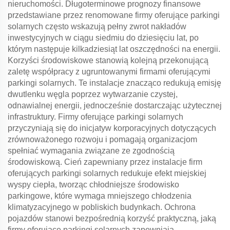
nieruchomości. Długoterminowe prognozy finansowe
przedstawiane przez renomowane firmy oferujące parkingi
solarnych często wskazują pełny zwrot nakładów
inwestycyjnych w ciągu siedmiu do dziesięciu lat, po
którym następuje kilkadziesiąt lat oszczędności na energii.
Korzyści środowiskowe stanowią kolejną przekonującą
zaletę współpracy z ugruntowanymi firmami oferującymi
parkingi solarnych. Te instalacje znacząco redukują emisję
dwutlenku węgla poprzez wytwarzanie czystej,
odnawialnej energii, jednocześnie dostarczając użytecznej
infrastruktury. Firmy oferujące parkingi solarnych
przyczyniają się do inicjatyw korporacyjnych dotyczących
zrównoważonego rozwoju i pomagają organizacjom
spełniać wymagania związane ze zgodnością
środowiskową. Cień zapewniany przez instalacje firm
oferujących parkingi solarnych redukuje efekt miejskiej
wyspy ciepła, tworząc chłodniejsze środowisko
parkingowe, które wymaga mniejszego chłodzenia
klimatyzacyjnego w pobliskich budynkach. Ochrona
pojazdów stanowi bezpośrednią korzyść praktyczną, jaką
firmy oferujące parkingi solarnych zapewniają