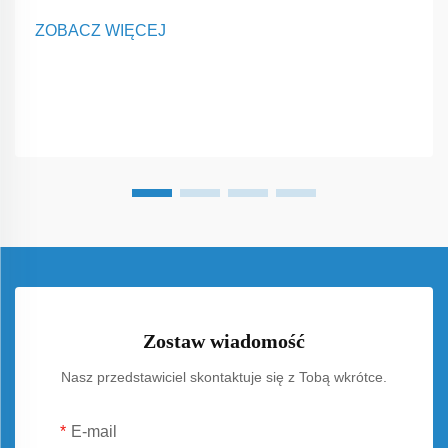
z najbardziej praktycznych i efektywnych metod
ZOBACZ WIĘCEJ
wytwarzania energii elektrycznej przez właścicieli domów.
W przeciwieństwie do trad...
Zostaw wiadomość
Nasz przedstawiciel skontaktuje się z Tobą wkrótce.
E-mail