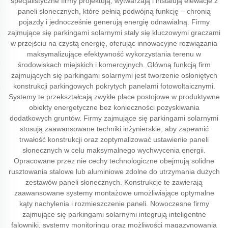
specjalistyczne firmy projektują, wytwarzają i instalują elewacje z
paneli słonecznych, które pełnią podwójną funkcję – chronią
pojazdy i jednocześnie generują energię odnawialną. Firmy
zajmujące się parkingami solarnymi stały się kluczowymi graczami
w przejściu na czystą energię, oferując innowacyjne rozwiązania
maksymalizujące efektywność wykorzystania terenu w
środowiskach miejskich i komercyjnych. Główną funkcją firm
zajmujących się parkingami solarnymi jest tworzenie osłoniętych
konstrukcji parkingowych pokrytych panelami fotowoltaicznymi.
Systemy te przekształcają zwykłe place postojowe w produktywne
obiekty energetyczne bez konieczności pozyskiwania
dodatkowych gruntów. Firmy zajmujące się parkingami solarnymi
stosują zaawansowane techniki inżynierskie, aby zapewnić
trwałość konstrukcji oraz zoptymalizować ustawienie paneli
słonecznych w celu maksymalnego wychwycenia energii.
Opracowane przez nie cechy technologiczne obejmują solidne
rusztowania stalowe lub aluminiowe zdolne do utrzymania dużych
zestawów paneli słonecznych. Konstrukcje te zawierają
zaawansowane systemy montażowe umożliwiające optymalne
kąty nachylenia i rozmieszczenie paneli. Nowoczesne firmy
zajmujące się parkingami solarnymi integrują inteligentne
falowniki, systemy monitoringu oraz możliwości magazynowania