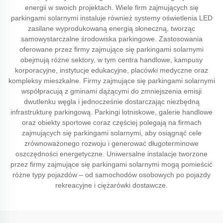
energii w swoich projektach. Wiele firm zajmujących się
parkingami solarnymi instaluje również systemy oświetlenia LED
zasilane wyprodukowaną energią słoneczną, tworząc
samowystarczalne środowiska parkingowe. Zastosowania
oferowane przez firmy zajmujące się parkingami solarnymi
obejmują różne sektory, w tym centra handlowe, kampusy
korporacyjne, instytucje edukacyjne, placówki medyczne oraz
kompleksy mieszkalne. Firmy zajmujące się parkingami solarnymi
współpracują z gminami dążącymi do zmniejszenia emisji
dwutlenku węgla i jednocześnie dostarczając niezbędną
infrastrukturę parkingową. Parkingi lotniskowe, galerie handlowe
oraz obiekty sportowe coraz częściej polegają na firmach
zajmujących się parkingami solarnymi, aby osiągnąć cele
zrównoważonego rozwoju i generować długoterminowe
oszczędności energetyczne. Uniwersalne instalacje tworzone
przez firmy zajmujące się parkingami solarnymi mogą pomieścić
różne typy pojazdów – od samochodów osobowych po pojazdy
rekreacyjne i ciężarówki dostawcze.