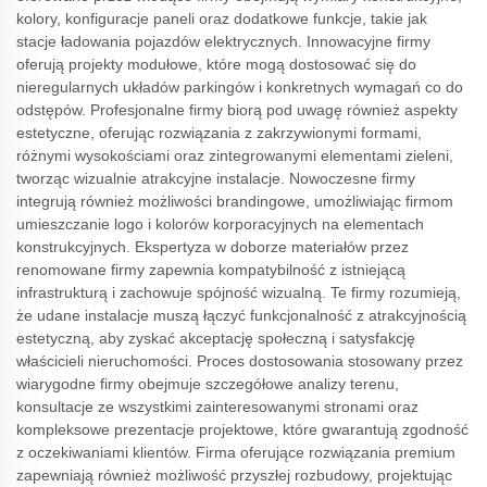
kolory, konfiguracje paneli oraz dodatkowe funkcje, takie jak
stacje ładowania pojazdów elektrycznych. Innowacyjne firmy
oferują projekty modułowe, które mogą dostosować się do
nieregularnych układów parkingów i konkretnych wymagań co do
odstępów. Profesjonalne firmy biorą pod uwagę również aspekty
estetyczne, oferując rozwiązania z zakrzywionymi formami,
różnymi wysokościami oraz zintegrowanymi elementami zieleni,
tworząc wizualnie atrakcyjne instalacje. Nowoczesne firmy
integrują również możliwości brandingowe, umożliwiając firmom
umieszczanie logo i kolorów korporacyjnych na elementach
konstrukcyjnych. Ekspertyza w doborze materiałów przez
renomowane firmy zapewnia kompatybilność z istniejącą
infrastrukturą i zachowuje spójność wizualną. Te firmy rozumieją,
że udane instalacje muszą łączyć funkcjonalność z atrakcyjnością
estetyczną, aby zyskać akceptację społeczną i satysfakcję
właścicieli nieruchomości. Proces dostosowania stosowany przez
wiarygodne firmy obejmuje szczegółowe analizy terenu,
konsultacje ze wszystkimi zainteresowanymi stronami oraz
kompleksowe prezentacje projektowe, które gwarantują zgodność
z oczekiwaniami klientów. Firma oferujące rozwiązania premium
zapewniają również możliwość przyszłej rozbudowy, projektując