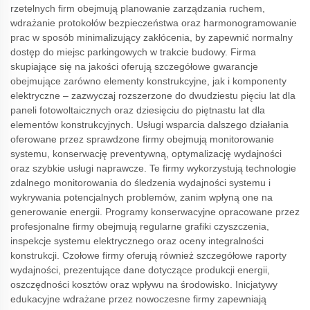
rzetelnych firm obejmują planowanie zarządzania ruchem,
wdrażanie protokołów bezpieczeństwa oraz harmonogramowanie
prac w sposób minimalizujący zakłócenia, by zapewnić normalny
dostęp do miejsc parkingowych w trakcie budowy. Firma
skupiające się na jakości oferują szczegółowe gwarancje
obejmujące zarówno elementy konstrukcyjne, jak i komponenty
elektryczne – zazwyczaj rozszerzone do dwudziestu pięciu lat dla
paneli fotowoltaicznych oraz dziesięciu do piętnastu lat dla
elementów konstrukcyjnych. Usługi wsparcia dalszego działania
oferowane przez sprawdzone firmy obejmują monitorowanie
systemu, konserwację preventywną, optymalizację wydajności
oraz szybkie usługi naprawcze. Te firmy wykorzystują technologie
zdalnego monitorowania do śledzenia wydajności systemu i
wykrywania potencjalnych problemów, zanim wpłyną one na
generowanie energii. Programy konserwacyjne opracowane przez
profesjonalne firmy obejmują regularne grafiki czyszczenia,
inspekcje systemu elektrycznego oraz oceny integralności
konstrukcji. Czołowe firmy oferują również szczegółowe raporty
wydajności, prezentujące dane dotyczące produkcji energii,
oszczędności kosztów oraz wpływu na środowisko. Inicjatywy
edukacyjne wdrażane przez nowoczesne firmy zapewniają