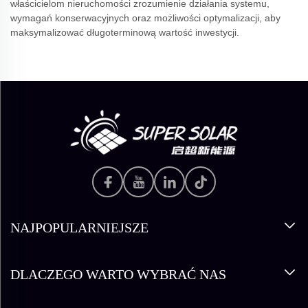
właścicielom nieruchomości zrozumienie działania systemu,
wymagań konserwacyjnych oraz możliwości optymalizacji, aby
maksymalizować długoterminową wartość inwestycji.
NAJPOPULARNIEJSZE
DLACZEGO WARTO WYBRAĆ NAS