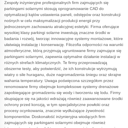
Zespoły inżynieryjne profesjonalnych firm zajmujących się
parkingami solarnymi stosują oprogramowanie CAD do
optymalizacji kątów ustawienia paneli, odstępów oraz konstrukcji
nośnych w celu maksymalizacji produkcji energii przy
jednoczesnym zachowaniu atrakcyjnej estetyki. Firma oferujące
wysokiej klasy parkingi solarne inwestują znaczne środki w
badania i rozwój, tworząc innowacyjne systemy montażowe, które
ułatwiają instalację i konserwację. Filozofia odporności na warunki
atmosferyczne, którą przyjmują ugruntowane firmy zajmujące się
parkingami solarnymi, zapewnia optymalne działanie instalacji w
różnych strefach klimatycznych. Te firmy przeprowadzają
obszerne testy, aby potwierdzić, że ich konstrukcje wytrzymują
wiatry o sile huraganu, duże nagromadzenia śniegu oraz skrajne
wahania temperatury. Uwaga poświęcona szczegółom przez
renomowane firmy obejmuje kompleksowe systemy drenażowe
zapobiegające gromadzeniu się wody i tworzeniu się lodu. Firmy
skupiające się na jakości wdrażają również zaawansowane środki
ochrony przed korozją, w tym specjalistyczne powłoki oraz
procesy ocynkowania, znacznie wydłużające żywotność
komponentów. Doskonałość inżynieryjna wiodących firm
zajmujących się parkingami solarnymi obejmuje również