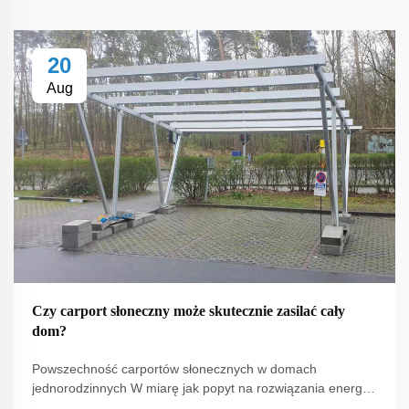
20
Aug
Czy carport słoneczny może skutecznie zasilać cały
dom?
Powszechność carportów słonecznych w domach
jednorodzinnych W miarę jak popyt na rozwiązania energii
odnawialnej nadal rośnie, carport słoneczny staje się jedną