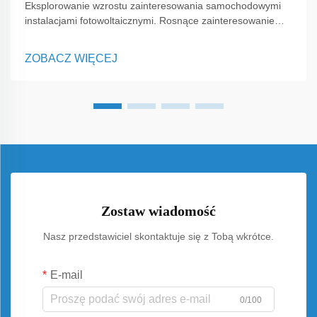
Eksplorowanie wzrostu zainteresowania samochodowymi
instalacjami fotowoltaicznymi. Rosnące zainteresowanie
czystą energią zmienia sposób, w jaki ludzie postrzegają
codzienne przestrzenie, a jednym z najbardziej
ZOBACZ WIĘCEJ
uniwersalnych rozwiązań pojawiających się dzisiaj są
samochodowe instalacje fotowoltaiczne. W przeciwieństwie
do tradycyjnych paneli montowanych wyłącznie na
dachach, C...
Zostaw wiadomość
Nasz przedstawiciel skontaktuje się z Tobą wkrótce.
E-mail
0/100