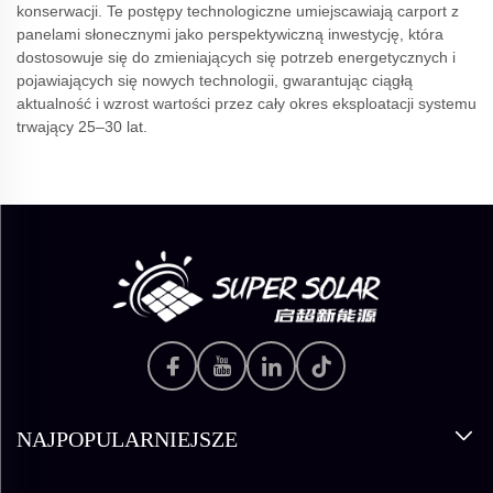
konserwacji. Te postępy technologiczne umiejscawiają carport z
panelami słonecznymi jako perspektywiczną inwestycję, która
dostosowuje się do zmieniających się potrzeb energetycznych i
pojawiających się nowych technologii, gwarantując ciągłą
aktualność i wzrost wartości przez cały okres eksploatacji systemu
trwający 25–30 lat.
NAJPOPULARNIEJSZE