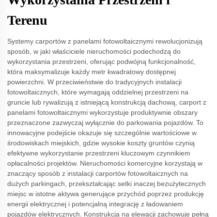
Terenu
Systemy carportów z panelami fotowoltaicznymi rewolucjonizują
sposób, w jaki właściciele nieruchomości podechodzą do
wykorzystania przestrzeni, oferując podwójną funkcjonalność,
która maksymalizuje każdy metr kwadratowy dostępnej
powierzchni. W przeciwieństwie do tradycyjnych instalacji
fotowoltaicznych, które wymagają oddzielnej przestrzeni na
gruncie lub rywalizują z istniejącą konstrukcją dachową, carport z
panelami fotowoltaicznymi wykorzystuje produktywnie obszary
przeznaczone zazwyczaj wyłącznie do parkowania pojazdów. To
innowacyjne podejście okazuje się szczególnie wartościowe w
środowiskach miejskich, gdzie wysokie koszty gruntów czynią
efektywne wykorzystanie przestrzeni kluczowym czynnikiem
opłacalności projektów. Nieruchomości komercyjne korzystają w
znaczący sposób z instalacji carportów fotowoltaicznych na
dużych parkingach, przekształcając setki inaczej bezużytecznych
miejsc w istotne aktywa generujące przychód poprzez produkcję
energii elektrycznej i potencjalną integrację z ładowaniem
pojazdów elektrycznych. Konstrukcja na elewacji zachowuje pełną