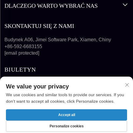
DLACZEGO WARTO WYBRAĆ NAS
SKONTAKTUJ SIĘ Z NAMI
Budynek A06, Jimei Software Park, Xiamen, Chiny
+86-592-6683155
[email protected]
BIULETYN
We value your privacy
SUBSKRYBUJ
We use cookies and similar tools to provide our services. If you
don't want to accept all cookies, click Personalize cookies.
PRAWA AUTORSKIE © 2024-2025 FUJIAN
SUPER SOLAR ENERGY TECHNOLOGY CO.,
Accept all
LTD. WSZELKIE PRAWA ZASTRZEŻONE
Personalize cookies