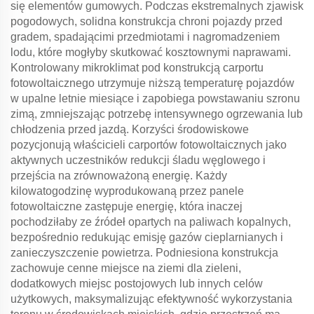
się elementów gumowych. Podczas ekstremalnych zjawisk
pogodowych, solidna konstrukcja chroni pojazdy przed
gradem, spadającimi przedmiotami i nagromadzeniem
lodu, które mogłyby skutkować kosztownymi naprawami.
Kontrolowany mikroklimat pod konstrukcją carportu
fotowoltaicznego utrzymuje niższą temperaturę pojazdów
w upalne letnie miesiące i zapobiega powstawaniu szronu
zimą, zmniejszając potrzebę intensywnego ogrzewania lub
chłodzenia przed jazdą. Korzyści środowiskowe
pozycjonują właścicieli carportów fotowoltaicznych jako
aktywnych uczestników redukcji śladu węglowego i
przejścia na zrównoważoną energię. Każdy
kilowatogodzinę wyprodukowaną przez panele
fotowoltaiczne zastępuje energię, która inaczej
pochodziłaby ze źródeł opartych na paliwach kopalnych,
bezpośrednio redukując emisję gazów cieplarnianych i
zanieczyszczenie powietrza. Podniesiona konstrukcja
zachowuje cenne miejsce na ziemi dla zieleni,
dodatkowych miejsc postojowych lub innych celów
użytkowych, maksymalizując efektywność wykorzystania