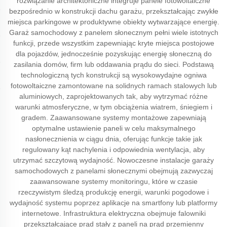
rozwiązanie architektoniczne integruje panele fotowoltaiczne
bezpośrednio w konstrukcji dachu garażu, przekształcając zwykłe
miejsca parkingowe w produktywne obiekty wytwarzające energię.
Garaż samochodowy z panelem słonecznym pełni wiele istotnych
funkcji, przede wszystkim zapewniając kryte miejsca postojowe
dla pojazdów, jednocześnie pozyskując energię słoneczną do
zasilania domów, firm lub oddawania prądu do sieci. Podstawą
technologiczną tych konstrukcji są wysokowydajne ogniwa
fotowoltaiczne zamontowane na solidnych ramach stalowych lub
aluminiowych, zaprojektowanych tak, aby wytrzymać różne
warunki atmosferyczne, w tym obciążenia wiatrem, śniegiem i
gradem. Zaawansowane systemy montażowe zapewniają
optymalne ustawienie paneli w celu maksymalnego
nasłonecznienia w ciągu dnia, oferując funkcje takie jak
regulowany kąt nachylenia i odpowiednia wentylacja, aby
utrzymać szczytową wydajność. Nowoczesne instalacje garaży
samochodowych z panelami słonecznymi obejmują zazwyczaj
zaawansowane systemy monitoringu, które w czasie
rzeczywistym śledzą produkcję energii, warunki pogodowe i
wydajność systemu poprzez aplikacje na smartfony lub platformy
internetowe. Infrastruktura elektryczna obejmuje falowniki
przekształcające prąd stały z paneli na prąd przemienny