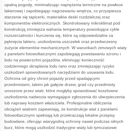
upalną pogodę, minimalizując naprężenia termiczne na powłoce
lakierowej i zapobiegając nagrzewaniu wnętrza, co przyspiesza
starzenie się tapicerki, materiałów deski rozdzielczej oraz
komponentów elektronicznych. Skontrolowany mikroklimat pod
konstrukcją zmniejsza wahania temperatury powodujące cykle
rozszerzalności i kurczenia się, które są odpowiedzialne za
pęknięcia lakieru, uszkodzenia uszczelek oraz przedwczesny
zużycie elementów mechanicznych. W warunkach zimowych wiaty
z panelami fotowoltaicznymi zapobiegają powstawaniu szronu i
lodu na powierzchni pojazdów, eliminując konieczność
codziennego skraplania lodu rano oraz zmniejszając ryzyko
uszkodzeń spowodowanych narzędziami do usuwania lodu.
Ochrona od góry chroni pojazdy przed spadającymi
przedmiotami, takimi jak gałęzie drzew, grad czy przedmioty
unoszone przez wiatr, które mogłyby spowodować kosztowne
uszkodzenia nadwozia wymagające zgłoszenia do ubezpieczenia
lub naprawy kosztem właściciela. Profesjonalne obliczenia
obciążeń wiatrem zapewniają, że konstrukcje wiat z panelami
fotowoltaicznymi spełniają lub przekraczają lokalne przepisy
budowlane, oferując wiarygodną ochronę nawet podczas silnych
burz, które mogą uszkodzić tradycyjne wiaty lub tymczasowe