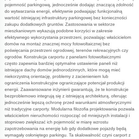
pojemność parkingową, jednocześnie dodając znaczącą zdolność
do wytwarzania energii, efektywnie podwajając funkcjonalną
wartość istniejącej infrastruktury parkingowej bez konieczności
zakupu dodatkowych gruntów. Zastosowania w sektorze
mieszkaniowym wykazują podobne korzyści w zakresie
efektywnego wykorzystania przestrzeni, pozwalając właścicielom
domów na montaż znacznej mocy fotowoltaicznej bez
poświęcania przestrzeni ogrodowej, terenów rekreacyjnych czy
ogrodów. Konstrukcja carportu z panelami fotowoltaicznymi
często zapewnia bardziej optymalne ustawienie paneli niż
istniejące dachy domów jednorodzinnych, które mogą mieć
niekorzystną orientację, problemy z zacienieniem lub
ograniczenia konstrukcyjne ograniczające potencjał produkcji
energii. Zaawansowane inżynierii gwarantują, że te konstrukcje
bezproblemowo integrują się z istniejącą architekturą, oferując
jednocześnie lepszą ochronę przed warunkami atmosferycznymi
niż tradycyjne carporty. Modularna filozofia projektowania pozwala
właścicielom nieruchomości rozpocząć od mniejszych instalacji i
stopniowo zwiększać ich pojemność w miarę wzrostu
zapotrzebowania na energię lub gdy dodatkowe pojazdy będą
wymagały osłoniętego parkingu. Ta skalowalność czyni carport z