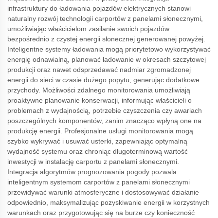
infrastruktury do ładowania pojazdów elektrycznych stanowi
naturalny rozwój technologii carportów z panelami słonecznymi,
umożliwiając właścicielom zasilanie swoich pojazdów
bezpośrednio z czystej energii słonecznej generowanej powyżej.
Inteligentne systemy ładowania mogą priorytetowo wykorzystywać
energię odnawialną, planować ładowanie w okresach szczytowej
produkcji oraz nawet odsprzedawać nadmiar zgromadzonej
energii do sieci w czasie dużego popytu, generując dodatkowe
przychody. Możliwości zdalnego monitorowania umożliwiają
proaktywne planowanie konserwacji, informując właścicieli o
problemach z wydajnością, potrzebie czyszczenia czy awariach
poszczególnych komponentów, zanim znacząco wpłyną one na
produkcję energii. Profesjonalne usługi monitorowania mogą
szybko wykrywać i usuwać usterki, zapewniając optymalną
wydajność systemu oraz chroniąc długoterminową wartość
inwestycji w instalację carportu z panelami słonecznymi.
Integracja algorytmów prognozowania pogody pozwala
inteligentnym systemom carportów z panelami słonecznymi
przewidywać warunki atmosferyczne i dostosowywać działanie
odpowiednio, maksymalizując pozyskiwanie energii w korzystnych
warunkach oraz przygotowując się na burze czy konieczność