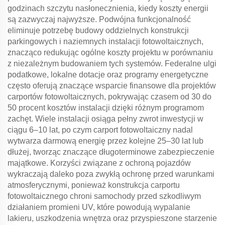
godzinach szczytu nasłonecznienia, kiedy koszty energii
są zazwyczaj najwyższe. Podwójna funkcjonalność
eliminuje potrzebę budowy oddzielnych konstrukcji
parkingowych i naziemnych instalacji fotowoltaicznych,
znacząco redukując ogólne koszty projektu w porównaniu
z niezależnym budowaniem tych systemów. Federalne ulgi
podatkowe, lokalne dotacje oraz programy energetyczne
często oferują znaczące wsparcie finansowe dla projektów
carportów fotowoltaicznych, pokrywając czasem od 30 do
50 procent kosztów instalacji dzięki różnym programom
zachęt. Wiele instalacji osiąga pełny zwrot inwestycji w
ciągu 6–10 lat, po czym carport fotowoltaiczny nadal
wytwarza darmową energię przez kolejne 25–30 lat lub
dłużej, tworząc znaczące długoterminowe zabezpieczenie
majątkowe. Korzyści związane z ochroną pojazdów
wykraczają daleko poza zwykłą ochronę przed warunkami
atmosferycznymi, ponieważ konstrukcja carportu
fotowoltaicznego chroni samochody przed szkodliwym
działaniem promieni UV, które powodują wypalanie
lakieru, uszkodzenia wnętrza oraz przyspieszone starzenie