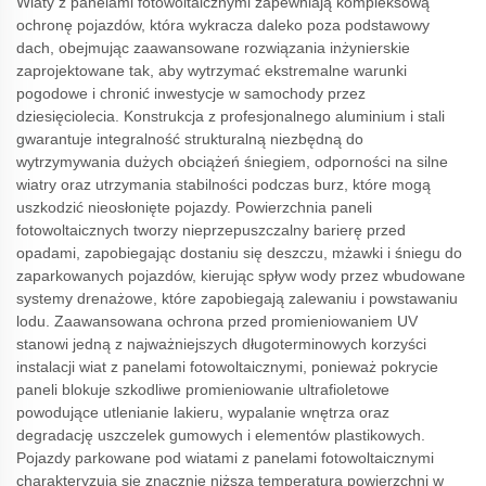
Wiaty z panelami fotowoltaicznymi zapewniają kompleksową
ochronę pojazdów, która wykracza daleko poza podstawowy
dach, obejmując zaawansowane rozwiązania inżynierskie
zaprojektowane tak, aby wytrzymać ekstremalne warunki
pogodowe i chronić inwestycje w samochody przez
dziesięciolecia. Konstrukcja z profesjonalnego aluminium i stali
gwarantuje integralność strukturalną niezbędną do
wytrzymywania dużych obciążeń śniegiem, odporności na silne
wiatry oraz utrzymania stabilności podczas burz, które mogą
uszkodzić nieosłonięte pojazdy. Powierzchnia paneli
fotowoltaicznych tworzy nieprzepuszczalny barierę przed
opadami, zapobiegając dostaniu się deszczu, mżawki i śniegu do
zaparkowanych pojazdów, kierując spływ wody przez wbudowane
systemy drenażowe, które zapobiegają zalewaniu i powstawaniu
lodu. Zaawansowana ochrona przed promieniowaniem UV
stanowi jedną z najważniejszych długoterminowych korzyści
instalacji wiat z panelami fotowoltaicznymi, ponieważ pokrycie
paneli blokuje szkodliwe promieniowanie ultrafioletowe
powodujące utlenianie lakieru, wypalanie wnętrza oraz
degradację uszczelek gumowych i elementów plastikowych.
Pojazdy parkowane pod wiatami z panelami fotowoltaicznymi
charakteryzują się znacznie niższą temperaturą powierzchni w