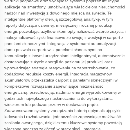
warunki pogodowe oraz wydajność systemu poprzez intuicyjne
aplikacje na smartfony, umożliwiające właścicielom nieruchomości
nadzór nad inwestycją z dowolnego miejsca na świecie. Te
inteligentne platformy oferują szczegółową analitykę, w tym
raporty dotyczące dziennej, miesięcznej i rocznej produkcji
energii, pozwalając użytkownikom optymalizować wzorce zużycia i
maksymalizować zyski finansowe ze swojej inwestycji w carport z
panelami słonecznymi. Integracja z systemami automatyzacji
domu pozwala carportowi z panelami słonecznymi na
komunikację z innymi urządzeniami inteligentnymi, automatycznie
dostosowując zużycie energii do poziomu jej produkcji oraz
wprowadzając strategie reagowania na zapotrzebowanie, co
dodatkowo redukuje koszty energii. Integracja magazynów
akumulatorów przekształca carport z panelami słonecznymi w
kompleksowe rozwiązanie zapewniające niezależność
energetczną, przechowując nadmiar energii wyprodukowanej w
godzinach największego nasłonecznienia do wykorzystania
wieczorem lub podczas przerw w dostawach prądu.
Zaawansowane systemy zarządzania baterią optymalizują cykle
ładowania i rozładowania, jednocześnie zapewniając możliwość
zasilania awaryjnego, dzięki czemu kluczowe systemy pozostają
włączone podczas zakłóceń w pracy sieci. Integracja