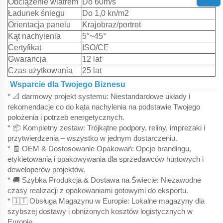
Obciążenie wiatrem
Do 60m/s
Ładunek śniegu
Do 1,0 kn/m2
Orientacja panelu
Krajobraz/portret
Kąt nachylenia
5°~45°
Certyfikat
ISO/CE
Gwarancja
12 lat
Czas użytkowania
25 lat
Wsparcie dla Twojego Biznesu
* 📐 darmowy projekt systemu: Niestandardowe układy i
rekomendacje co do kąta nachylenia na podstawie Twojego
położenia i potrzeb energetycznych.
* 📦 Kompletny zestaw: Trójkątne podpory, reliny, imprezaki i
przytwierdzenia – wszystko w jednym dostarczeniu.
* 🧾 OEM & Dostosowanie Opakowań: Opcje brandingu,
etykietowania i opakowywania dla sprzedawców hurtowych i
deweloperów projektów.
* 🚚 Szybka Produkcja & Dostawa na Świecie: Niezawodne
czasy realizacji z opakowaniami gotowymi do eksportu.
* 🇮🇹 Obsługa Magazynu w Europie: Lokalne magazyny dla
szybszej dostawy i obniżonych kosztów logistycznych w
Europie.