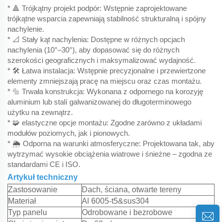
* 🔺 Trójkątny projekt podpór: Wstępnie zaprojektowane
trójkątne wsparcia zapewniają stabilność strukturalną i spójny
nachylenie.
* 📐 Stały kąt nachylenia: Dostępne w różnych opcjach
nachylenia (10°–30°), aby dopasować się do różnych
szerokości geograficznych i maksymalizować wydajność.
* 🛠️ Łatwa instalacja: Wstępnie precyzjonalne i przewiertzone
elementy zmniejszają pracę na miejscu oraz czas montażu.
* 🔩 Trwała konstrukcja: Wykonana z odpornego na korozyję
aluminium lub stalí galwanizowanej do długoterminowego
użytku na zewnątrz.
* 🧩 elastyczne opcje montażu: Zgodne zarówno z układami
modułów poziomych, jak i pionowych.
* 🌦️ Odporna na warunki atmosferyczne: Projektowana tak, aby
wytrzymać wysokie obciążenia wiatrowe i śnieżne – zgodna ze
standardami CE i ISO.
Artykuł techniczny
Zastosowanie
Dach, ściana, otwarte tereny
Materiał
Al 6005-t5&sus304
Typ panelu
Odrobowane i bezrobowe