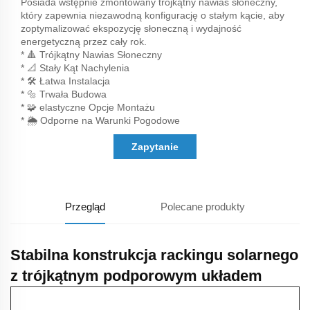
Posiada wstępnie zmontowany trójkątny nawias słoneczny,
który zapewnia niezawodną konfigurację o stałym kącie, aby
zoptymalizować ekspozycję słoneczną i wydajność
energetyczną przez cały rok.
* 🔺 Trójkątny Nawias Słoneczny
* 📐 Stały Kąt Nachylenia
* 🛠️ Łatwa Instalacja
* 🔩 Trwała Budowa
* 🧩 elastyczne Opcje Montażu
* 🌦️ Odporne na Warunki Pogodowe
Zapytanie
Przegląd
Polecane produkty
Stabilna konstrukcja rackingu solarnego
z trójkątnym podporowym układem