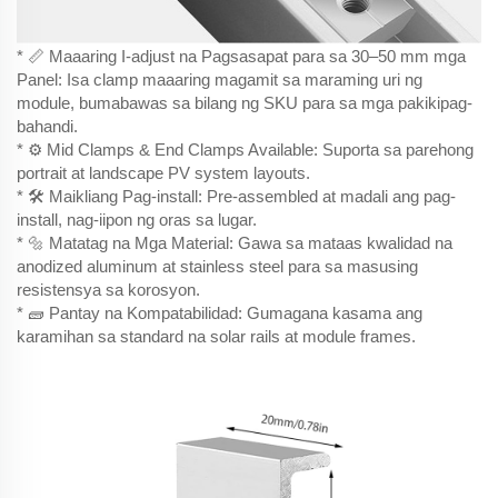
* 📏 Maaaring I-adjust na Pagsasapat para sa 30–50 mm mga
Panel: Isa clamp maaaring magamit sa maraming uri ng
module, bumabawas sa bilang ng SKU para sa mga pakikipag-
bahandi.
* ⚙️ Mid Clamps & End Clamps Available: Suporta sa parehong
portrait at landscape PV system layouts.
* 🛠️ Maikliang Pag-install: Pre-assembled at madali ang pag-
install, nag-iipon ng oras sa lugar.
* 🔩 Matatag na Mga Material: Gawa sa mataas kwalidad na
anodized aluminum at stainless steel para sa masusing
resistensya sa korosyon.
* 🧱 Pantay na Kompatabilidad: Gumagana kasama ang
karamihan sa standard na solar rails at module frames.