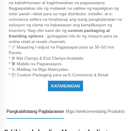
na kabalintunaan at kaginhawahan sa pagsasaayos.
Nagpapalakas sila ng malawak na saklaw ng kapaligiran ng
solar panel—ideal para sa mga distributor, installer, at e-
commerce sellers na hinahanap ang isang pangkalahatan na
solusyon ng clamp na babawasan ang kamplikasyon ng
inventory. Nag-ofer kami din ng
custom packaging at
branding options
, gumagawa nila ito ng maayos para sa
online retail at resale channels.
* 📏 Maaaring I-adjust na Pagsasapat para sa 30–50 mm
Panels.
* ⚙️ Mid Clamps & End Clamps Available.
* 🛠️ Mabilis na Pagsasaayos.
* 🔩 Matibay na Mga Materyales.
* 📦 Custom Packaging para sa E-Commerce & Retail
KATANUNGAN
Pangkalahatang Paglalarawan
Mga Inirekomendang Produkto