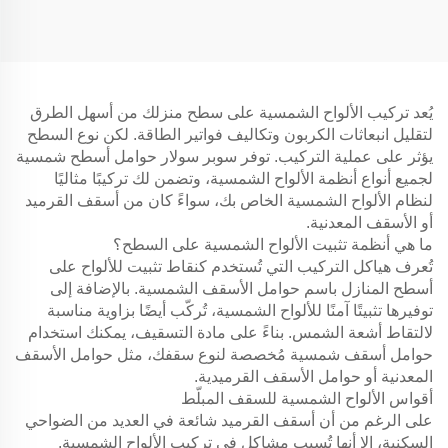
يُعد تركيب الألواح الشمسية على سطح منزلك من أسهل الطرق
لتقليل انبعاثات الكربون وتكاليف فواتير الطاقة. لكن نوع السطح
يؤثر على عملية التركيب. توفر سوبر سولار حوامل أسطح شمسية
لجميع أنواع أنظمة الألواح الشمسية، وتضمن لك تركيبًا مثاليًا
لنظام الألواح الشمسية الخاص بك، سواءً كان من أسقف القرميد
أو الأسقف المعدنية.
ما هي أنظمة تثبيت الألواح الشمسية على السطح؟
تُعرف هياكل التركيب التي تُستخدم كنقاط تثبيت للألواح على
أسطح المنازل باسم حوامل الأسقف الشمسية. بالإضافة إلى
توفيرها تثبيتًا آمنًا للألواح الشمسية، تُركّب أيضًا بزاوية مناسبة
لالتقاط أشعة الشمس. بناءً على مادة التسقيف، يمكنك استخدام
حوامل أسقف شمسية مُخصصة لنوع سقفك، مثل حوامل الأسقف
المعدنية أو حوامل الأسقف القرميدية.
أقواس الألواح الشمسية للسقف المبلّط
على الرغم من أن أسقف القرميد شائعة في العديد من الضواحي
السكنية، إلا أنها تُسبب مشاكل في تركيب الألواح الشمسية.