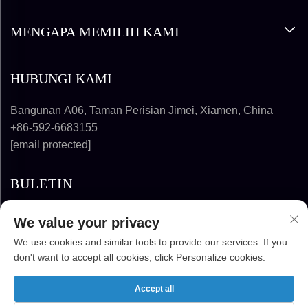
MENGAPA MEMILIH KAMI
HUBUNGI KAMI
Bangunan A06, Taman Perisian Jimei, Xiamen, China
+86-592-6683155
[email protected]
BULETIN
We value your privacy
LANGGAN
We use cookies and similar tools to provide our services. If you
don't want to accept all cookies, click Personalize cookies.
HAK CIPTA © 2025-2026 FUJIAN SUPER
SOLAR ENERGY TECHNOLOGY CO., LTD.
Accept all
HAK CIPTA TERPELIHARA