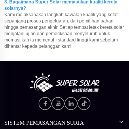
8. Bagaimana Super Solar memastikan kualiti kereta
solarnya?
Kami melaksanakan langkah kawalan kualiti yang ketat
sepanjang proses pengeluaran, dari pemilihan bahan
hingga pemasangan akhir. Setiap tempat letak kereta solar
menjalani ujian dan pemeriksaan menyeluruh untuk
memastikan ia memenuhi standard tinggi kami sebelum
dihantar kepada pelanggan kami.
SISTEM PEMASANGAN SURIA