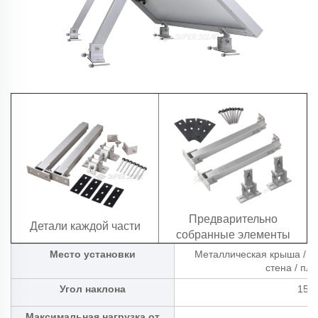
Предварительно
Детали каждой части
собранные элементы
Место установки
Металлическая крыша / кры
стена / пл
Угол наклона
15-3
Максимальная нагрузка от
Д