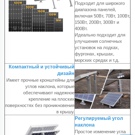
Подходит для широкого
диапазона панелей,
включая 50Вт, 70Вт, 100Вт,
150Вт, 200Вт, 300Вт и
400Вт.
Идеально подходит для
улучшения солнечных
установок на лодках,
фургонах, крышах,
морских средах и т.д.
Компактный и устойчивый
дизайн
Имеет прочные кронштейны для
углов наклона, которые
обеспечивают надежное
крепление на плоских
поверхностях без проникновения
в крышу.
Регулируемый угол
наклона
Простое изменение угла