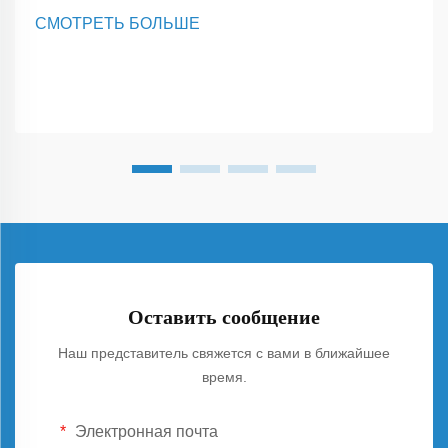
монтажа солнечных панелей одним из первых факторов
СМОТРЕТЬ БОЛЬШЕ
является стоимость материалов. Крепления L Feet
выделяются тем, что используют меньше материала,
сохраняя при этом...
Оставить сообщение
Наш представитель свяжется с вами в ближайшее
время.
Электронная почта