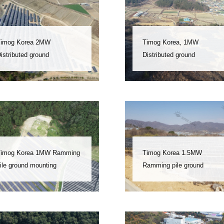
imog Korea 2MW
Timog Korea, 1MW
istributed ground
Distributed ground
hotovoltaic power station
photovoltaic power station
ng mga solar power plant
Ang mga solar power plant
y may mga 2 MW na solar
ay may mga pag-andar sa
ower plant
mga solar power plant na
may mga pag-andar sa mga
solar power plant
imog Korea 1MW Ramming
Timog Korea 1.5MW
ile ground mounting
Ramming pile ground
mounting