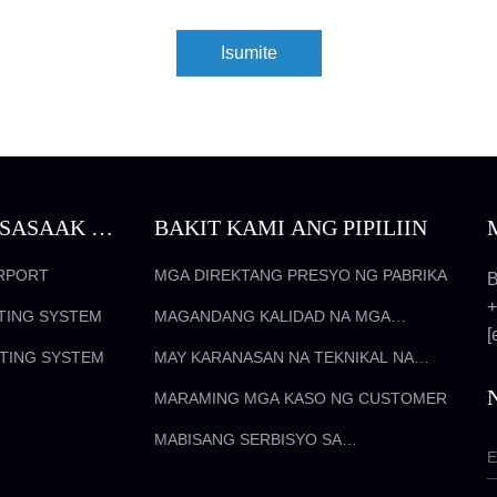
Isumite
GSASAAK SA
BAKIT KAMI ANG PIPILIIN
RPORT
MGA DIREKTANG PRESYO NG PABRIKA
B
+
TING SYSTEM
MAGANDANG KALIDAD NA MGA
[
PRODUKTO
TING SYSTEM
MAY KARANASAN NA TEKNIKAL NA
KOPONAN
MARAMING MGA KASO NG CUSTOMER
MABISANG SERBISYO SA
KOMUNIKASYON