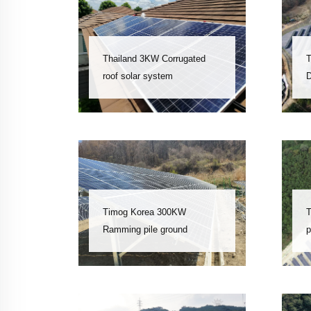
Thailand 3KW Corrugated
T
roof solar system
D
p
A
a
p
Timog Korea 300KW
T
Ramming pile ground
p
mounting