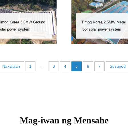
imog Korea 3.6MW Ground
Timog Korea 2.5MW Metal
olar power system
roof solar power system
...
Nakaraan
1
3
4
5
6
7
Susunod
Mag-iwan ng Mensahe