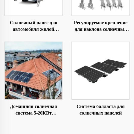
Солнечный навес для
Регулируемое крепление
автомобиля жилой
для наклона солнечных
фотоэлектрический
панелей для земли/
крыши/двора
Домашняя солнечная
Система балласта для
система 5-20КВт
солнечных панелей
Солнечный комплект