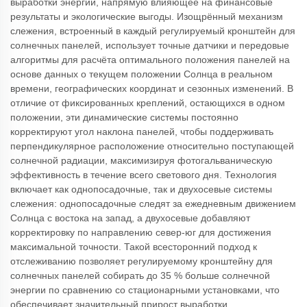
выработки энергии, напрямую влияющее на финансовые
результаты и экологические выгоды. Изощрённый механизм
слежения, встроенный в каждый регулируемый кронштейн для
солнечных панелей, использует точные датчики и передовые
алгоритмы для расчёта оптимального положения панелей на
основе данных о текущем положении Солнца в реальном
времени, географических координат и сезонных изменений. В
отличие от фиксированных креплений, остающихся в одном
положении, эти динамические системы постоянно
корректируют угол наклона панелей, чтобы поддерживать
перпендикулярное расположение относительно поступающей
солнечной радиации, максимизируя фотогальваническую
эффективность в течение всего светового дня. Технология
включает как однопосадочные, так и двухосевые системы
слежения: однопосадочные следят за ежедневным движением
Солнца с востока на запад, а двухосевые добавляют
корректировку по направлению север-юг для достижения
максимальной точности. Такой всесторонний подход к
отслеживанию позволяет регулируемому кронштейну для
солнечных панелей собирать до 35 % больше солнечной
энергии по сравнению со стационарными установками, что
обеспечивает значительный прирост выработки