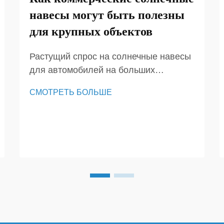
навесы могут быть полезны
для крупных объектов
Растущий спрос на солнечные навесы
для автомобилей на больших
объектах. В коммерческих
СМОТРЕТЬ БОЛЬШЕ
ландшафтах солнечные навесы для
автомобилей стали одним из самых
практичных и перспективных
вариантов инвестиций для
предприятий, учреждений и
застройщиков. В отличие от
традиционных...