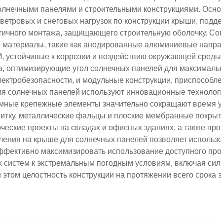
олнечными панелями и строительными конструкциями. Осн
ветровых и снеговых нагрузок по конструкции крыши, подд
етичного монтажа, защищающего строительную оболочку. С
 материалы, такие как анодированные алюминиевые напр
 устойчивые к коррозии и воздействию окружающей среды.
 оптимизирующие угол солнечных панелей для максимальн
ектробезопасности, и модульные конструкции, приспособ
я солнечных панелей используют инновационные технолог
мные крепежные элементы значительно сокращают время у
литку, металлические фальцы и плоские мембранные покр
ческие проекты на складах и офисных зданиях, а также 
ления на крыше для солнечных панелей позволяет использов
эффективно максимизировать использование доступного п
 систем к экстремальным погодным условиям, включая сил
 этом целостность конструкции на протяжении всего срока 