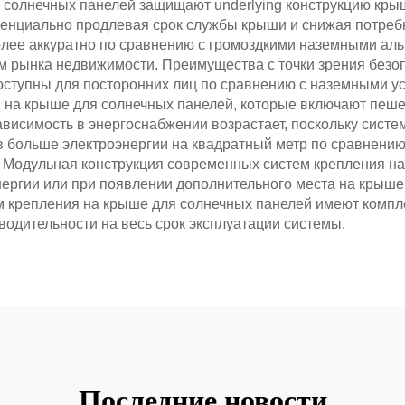
 солнечных панелей защищают underlying конструкцию крыш
отенциально продлевая срок службы крыши и снижая потре
олее аккуратно по сравнению с громоздкими наземными аль
м рынка недвижимости. Преимущества с точки зрения безо
оступны для посторонних лиц по сравнению с наземными у
я на крыше для солнечных панелей, которые включают пеш
ависимость в энергоснабжении возрастает, поскольку сист
в больше электроэнергии на квадратный метр по сравнени
 Модульная конструкция современных систем крепления на
нергии или при появлении дополнительного места на крыше
м крепления на крыше для солнечных панелей имеют комп
одительности на весь срок эксплуатации системы.
Последние новости