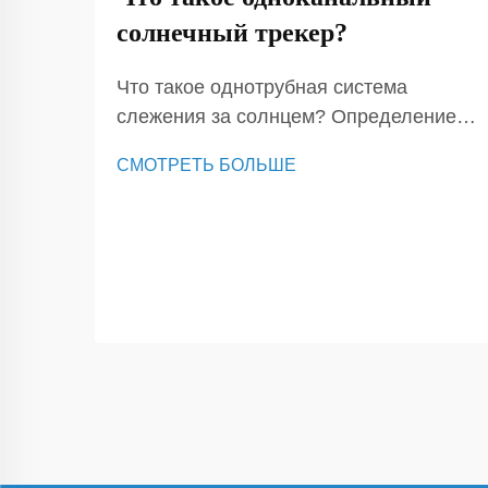
солнечный трекер?
Что такое однотрубная система
слежения за солнцем? Определение и
основные функции Однотрубная
СМОТРЕТЬ БОЛЬШЕ
система слежения за солнцем — это
сложное устройство, предназначенное
для повышения эффективности
солнечных энергетических систем
путем ориентирования солнечных
панелей в направлении солнца по
мере его движения по небу...