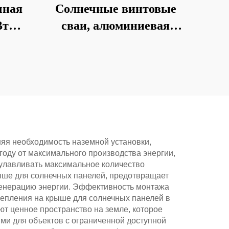
чная
Солнечные винтовые
Вт
сваи, алюминиевая
лект
конструкция на
фундаментно-земляном
винте
яя необходимость наземной установки,
оду от максимального производства энергии,
улавливать максимальное количество
ыше для солнечных панелей, предотвращает
 генерацию энергии. Эффективность монтажа
епления на крыше для солнечных панелей в
ют ценное пространство на земле, которое
ыми для объектов с ограниченной доступной