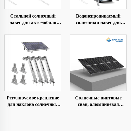
Стальной солнечный
Водонепроницаемый
навес для автомобиля
солнечный навес для
коммерческий
машины
Регулируемое крепление
Солнечные винтовые
для наклона солнечных
сваи, алюминиевая
панелей для земли/
конструкция на
крыши/двора
фундаментно-земляном
винте