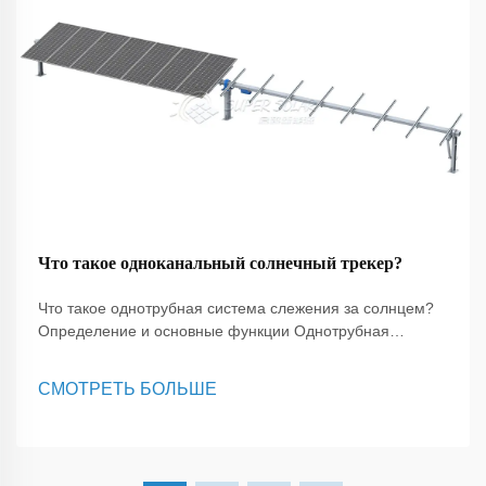
Что такое одноканальный солнечный трекер?
Что такое однотрубная система слежения за солнцем?
Определение и основные функции Однотрубная
система слежения за солнцем — это сложное
устройство, предназначенное для повышения
СМОТРЕТЬ БОЛЬШЕ
эффективности солнечных энергетических систем путем
ориентирования солнечных панелей в направлении
солнца по мере его движения по небу...